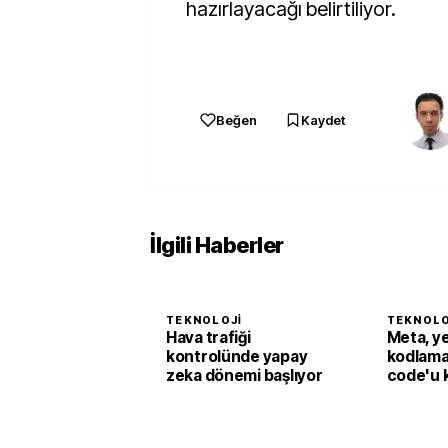
hazırlayacağı belirtiliyor.
Beğen
Kaydet
İlgili Haberler
TEKNOLOJI
TEKNOLO
Hava trafiği
Meta, y
kontrolünde yapay
kodlama
zeka dönemi başlıyor
code'u 
sundu