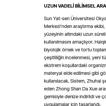
UZUN VADELİ BİLİMSEL A
Sun Yat-sen Üniversitesi Oky
Merkezi’nden araştırma ekibi, 
yüzeyinin altındaki uzun süreli
kullanılmasını amaçlıyor. Haiq
biyolojik örnek ve tortu toplam
çeşitliliğin incelenmesi, yeni tü
ekstrem koşullardaki organiz
materyal elde edilmesi gibi g
kullanılacak. Sistem, Zhuhai 
eden Zhong Shan Da Xue araş
gemisiyle denize indirildi ve ço
uygulamalar için tasarlandı.