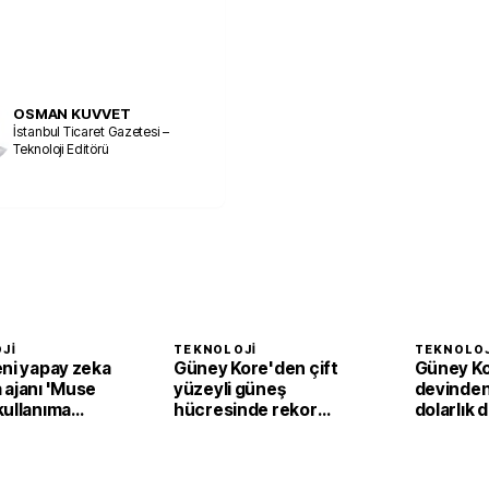
OSMAN KUVVET
İstanbul Ticaret Gazetesi –
Teknoloji Editörü
JI
TEKNOLOJI
TEKNOLOJ
eni yapay zeka
Güney Kore'den çift
Güney Kor
 ajanı 'Muse
yüzeyli güneş
devinden
kullanıma
hücresinde rekor
dolarlık 
verim