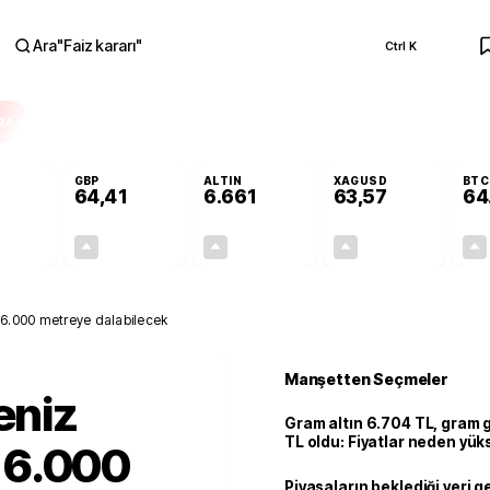
Ara
"
Faiz kararı
"
Ctrl K
RA
GBP
ALTIN
XAGUSD
BTC
64,41
6.661
63,57
64
+0,32%
+0,38%
+2,59%
+3,37%
0,18
0,24
167,96
2,07
ı: 6.000 metreye dalabilecek
Manşetten Seçmeler
eniz
Gram altın 6.704 TL, gram
TL oldu: Fiyatlar neden yük
: 6.000
Piyasaların beklediği veri g