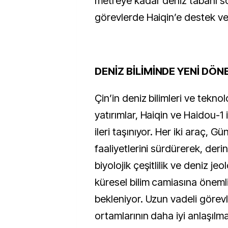
metreye kadar deniz tabanı so
görevlerde Haiqin’e destek ve
DENİZ BİLİMİNDE YENİ DÖ
Çin’in deniz bilimleri ve teknol
yatırımlar, Haiqin ve Haidou-1 
ileri taşınıyor. Her iki araç, G
faaliyetlerini sürdürerek, deri
biyolojik çeşitlilik ve deniz jeo
küresel bilim camiasına önemli
bekleniyor. Uzun vadeli görevl
ortamlarının daha iyi anlaşılm