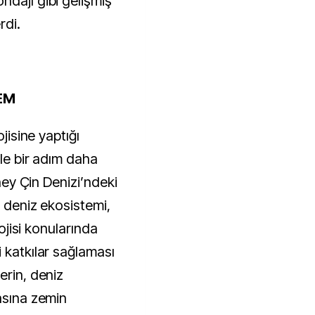
ndajı gibi gelişmiş
rdi.
NEM
ojisine yaptığı
ile bir adım daha
üney Çin Denizi’ndeki
n deniz ekosistemi,
lojisi konularında
 katkılar sağlaması
erin, deniz
asına zemin