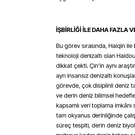
İŞBİRLİĞİ İLE DAHA FAZLA V
Bu görev sırasında, Haiqin ile b
teknoloji denizaltı olan Haidou-
dikkat çekti. Çin’in aynı araşt
ayrı insansız denizaltı konuşlan
görevde, çok disiplinli deniz 
ve derin deniz bilimsel hedefl
kapsamlı veri toplama imkânı 
tam okyanus derinliğinde çalışa
süreç tespiti, derin deniz biyol