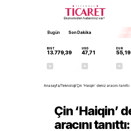
Ekonomiden haberiniz var!
Bugün
Son Dakika
Finans
EKST
BIST
USD
EUR
13.779,39
47,71
55,19
-0,14%
+0,18%
-19,42
0,09
Anasayfa
/
Teknoloji
/
Çin ‘Haiqin’ deniz aracını tanıtt
Çin ‘Haiqin’ d
aracını tanıttı