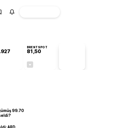
ÜYE
CANLI BORSA
Girişi
BRENTSPOT
.927
81,50
PİYASA
VERİLERİ
+0,76%
-1,55%
+0,00
-1,28
 gümüş 99.70
seldi?
eldi: ABD