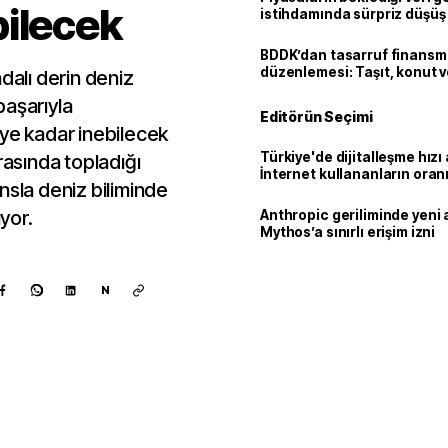
bilecek
istihdamında sürpriz düşüş
BDDK’dan tasarruf finans
düzenlemesi: Taşıt, konut v
dalı derin deniz
limitler değişti
 başarıyla
Editörün Seçimi
eye kadar inebilecek
Türkiye'de dijitalleşme hızı 
rasında topladığı
İnternet kullananların oran
nsla deniz biliminde
92,3'e yükseldi
ıyor.
Anthropic geriliminde yeni 
Mythos’a sınırlı erişim izni
N
Kaynak ekle