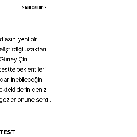
Nasıl çalışır?
›
k
eliştirdiği uzaktan
 Güney Çin
testte beklentileri
dar inebileceğini
ekteki derin deniz
i gözler önüne serdi.
 TEST