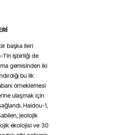
ERİ
ir başka ileri
1’in işbirliği de
ırma gemisinden iki
dırdığı bu ilk
tabanı örneklemesi
erine ulaşmak için
sağlandı. Haidou-1,
bilen, jeolojik
ojik ekolojisi ve 30