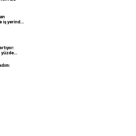
man
e iş yerinde
artıyor:
ı yüzde
adım: