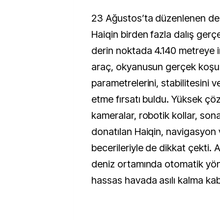
23 Ağustos’ta düzenlenen de
Haiqin birden fazla dalış gerç
derin noktada 4.140 metreye i
araç, okyanusun gerçek koşul
parametrelerini, stabilitesini ve
etme fırsatı buldu. Yüksek çö
kameralar, robotik kollar, son
donatılan Haiqin, navigasyon
becerileriyle de dikkat çekti. 
deniz ortamında otomatik yön
hassas havada asılı kalma kabil