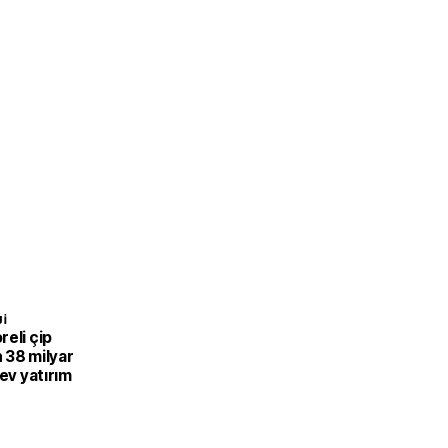
I
eli çip
 38 milyar
dev yatırım