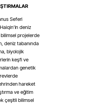
RAŞTIRMALAR
anus Seferi
Haiqin’in deniz
 bilimsel projelerde
in, deniz tabanında
a, biyolojik
rlerin keşfi ve
malardan genetik
örevlerde
şehrinden hareket
tırma ve eğitim
k çeşitli bilimsel