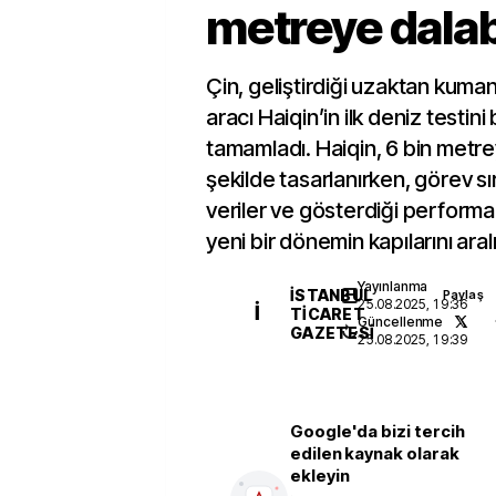
metreye dala
Çin, geliştirdiği uzaktan kuman
aracı Haiqin’in ilk deniz testini
tamamladı. Haiqin, 6 bin metr
şekilde tasarlanırken, görev sı
veriler ve gösterdiği performa
yeni bir dönemin kapılarını aral
Yayınlanma
İSTANBUL
Paylaş
25.08.2025, 19:36
İ
TICARET
Güncellenme
GAZETESI
25.08.2025, 19:39
Google'da bizi tercih
edilen kaynak olarak
ekleyin