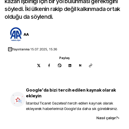
kazan işbirliği için bir yol bulunması gerektiğini
söyledi. İki ülkenin rakip değil kalkınmada ortak
olduğu da söylendi.
AA
Yayınlanma
15.07.2025, 15:36
Paylaş
N
Google'da bizi tercih edilen kaynak olarak
ekleyin
İstanbul Ticaret Gazetesi
'i tercih edilen kaynak olarak
ekleyerek haberlerimizi Google'da daha sık görebilirsiniz.
Kaynak ekle
Nasıl çalışır?
›