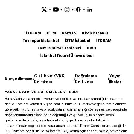
•
•
•
•
İTOTAM
BTM
SoftITo
Kitap İstanbul
Teknopark İstanbul
İDTM İstanbul
İTOSAM
Cemile Sultan Tesisleri
ICVB
İstanbul Ticaret Üniversitesi
Gizlilik ve KVKK
Doğrulama
Yayın
Künye
•
İletişim
•
•
•
Politikası
Politikası
İlkeleri
YASAL UYARI VE SORUMLULUK REDDİ
Bu sayfada yer alan bilgi, yorum ve içerikler yatırım danışmanlığı kapsamında
değildir. Yatırım kararları, kişisel mali durumunuz ile risk ve getiri tercihlerinize
göre yetkili kurumlarla yapılacak yatırım danışmanlığı sözleşmesi çerçevesinde
değerlendirilmelidir. İçeriklerin doğruluğu ve güncelliği için azami özen
gösterilmekle birlikte, olası hata, eksiklik, gecikme veya bu bilgilerin
kullanımından doğabilecek zararlardan İstanbul Ticaret Odası sorumlu değildir.
BIST isim ve logosu ile Borsa İstanbul A.Ş. adına açıklanan tüm bilgi ve verilerin