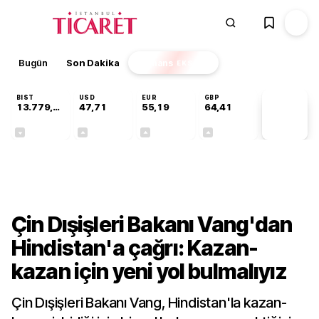
Bugün
Son Dakika
Finans
EKSTRA
BIST
USD
EUR
GBP
13.779,39
47,71
55,19
64,41
PİYASA
VERİLERİ
-0,14%
+0,18%
+0,32%
+0,38%
Dünya
Çin Dışişleri Bakanı Vang'dan
Hindistan'a çağrı: Kazan-
kazan için yeni yol bulmalıyız
Çin Dışişleri Bakanı Vang, Hindistan'la kazan-