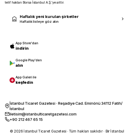
telif hakları Borsa İstanbul A.Ş.’ye aittir.
Haftalık yeni kurulan şirketler
Haftalık listeye göz atın
App Store'dan
indirin
Google Play'den
alın
App Galeri ile
keşfedin
İstanbul Ticaret Gazetesi · Reşadiye Cad. Eminönü 34112 Fatih/
İstanbul
iletisim@istanbulticaretgazetesi.com
+90 212 467 65 15
© 2026 İstanbul Ticaret Gazetesi · Tüm hakları saklıdır · Bir İstanbul