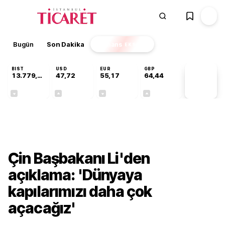
Bugün
Son Dakika
Finans
EKSTRA
BIST
USD
EUR
GBP
13.779,39
47,72
55,17
64,44
PİYASA
VERİLERİ
-0,14%
+0,02%
-0,03%
+0,04%
Dünya
Çin Başbakanı Li'den
açıklama: 'Dünyaya
kapılarımızı daha çok
açacağız'