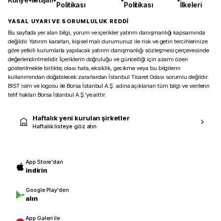
Politikası
Politikası
İlkeleri
YASAL UYARI VE SORUMLULUK REDDİ
Bu sayfada yer alan bilgi, yorum ve içerikler yatırım danışmanlığı kapsamında
değildir. Yatırım kararları, kişisel mali durumunuz ile risk ve getiri tercihlerinize
göre yetkili kurumlarla yapılacak yatırım danışmanlığı sözleşmesi çerçevesinde
değerlendirilmelidir. İçeriklerin doğruluğu ve güncelliği için azami özen
gösterilmekle birlikte, olası hata, eksiklik, gecikme veya bu bilgilerin
kullanımından doğabilecek zararlardan İstanbul Ticaret Odası sorumlu değildir.
BIST isim ve logosu ile Borsa İstanbul A.Ş. adına açıklanan tüm bilgi ve verilerin
telif hakları Borsa İstanbul A.Ş.’ye aittir.
Haftalık yeni kurulan şirketler
Haftalık listeye göz atın
App Store'dan
indirin
Google Play'den
alın
App Galeri ile