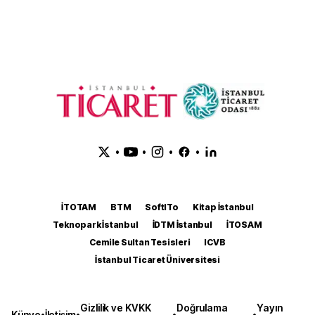
•
•
•
•
İTOTAM
BTM
SoftITo
Kitap İstanbul
Teknopark İstanbul
İDTM İstanbul
İTOSAM
Cemile Sultan Tesisleri
ICVB
İstanbul Ticaret Üniversitesi
Gizlilik ve KVKK
Doğrulama
Yayın
Künye
•
İletişim
•
•
•