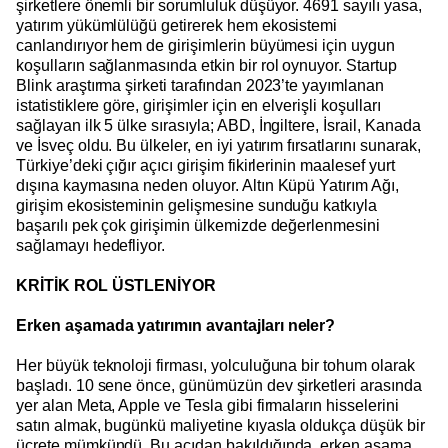
şirketlere önemli bir sorumluluk düşüyor. 4691 sayılı yasa,
yatırım yükümlülüğü getirerek hem ekosistemi
canlandırıyor hem de girişimlerin büyümesi için uygun
koşulların sağlanmasında etkin bir rol oynuyor. Startup
Blink araştırma şirketi tarafından 2023’te yayımlanan
istatistiklere göre, girişimler için en elverişli koşulları
sağlayan ilk 5 ülke sırasıyla; ABD, İngiltere, İsrail, Kanada
ve İsveç oldu. Bu ülkeler, en iyi yatırım fırsatlarını sunarak,
Türkiye’deki çığır açıcı girişim fikirlerinin maalesef yurt
dışına kaymasına neden oluyor. Altın Küpü Yatırım Ağı,
girişim ekosisteminin gelişmesine sunduğu katkıyla
başarılı pek çok girişimin ülkemizde değerlenmesini
sağlamayı hedefliyor.
KRİTİK ROL ÜSTLENİYOR
Erken aşamada yatırımın avantajları neler?
Her büyük teknoloji firması, yolculuğuna bir tohum olarak
başladı. 10 sene önce, günümüzün dev şirketleri arasında
yer alan Meta, Apple ve Tesla gibi firmaların hisselerini
satın almak, bugünkü maliyetine kıyasla oldukça düşük bir
ücrete mümkündü. Bu açıdan bakıldığında, erken aşama