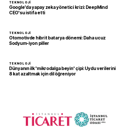
TEKNOLOJI
Google’da yapay zeka yönetici krizi: DeepMind
CEO'su istifa etti
TEKNOLOJI
Otomotivde hibrit batarya dönemi: Daha ucuz
Sodyum-iyon piller
TEKNOLOJI
Dünyanın ilk 'mikrodalga beyin' çipi: Uydu verilerini
8 kat azaltmak için dil öğreniyor