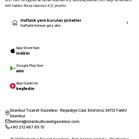
telif hakları Borsa İstanbul A.Ş.’ye aittir.
Haftalık yeni kurulan şirketler
Haftalık listeye göz atın
App Store'dan
indirin
Google Play'den
alın
App Galeri ile
keşfedin
İstanbul Ticaret Gazetesi · Reşadiye Cad. Eminönü 34112 Fatih/
İstanbul
iletisim@istanbulticaretgazetesi.com
+90 212 467 65 15