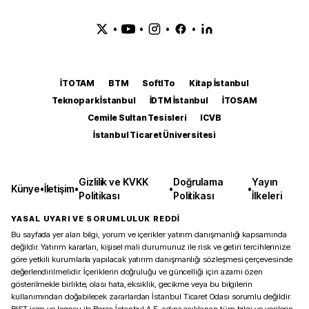
•
•
•
•
İTOTAM
BTM
SoftITo
Kitap İstanbul
Teknopark İstanbul
İDTM İstanbul
İTOSAM
Cemile Sultan Tesisleri
ICVB
İstanbul Ticaret Üniversitesi
Gizlilik ve KVKK
Doğrulama
Yayın
Künye
•
İletişim
•
•
•
Politikası
Politikası
İlkeleri
YASAL UYARI VE SORUMLULUK REDDİ
Bu sayfada yer alan bilgi, yorum ve içerikler yatırım danışmanlığı kapsamında
değildir. Yatırım kararları, kişisel mali durumunuz ile risk ve getiri tercihlerinize
göre yetkili kurumlarla yapılacak yatırım danışmanlığı sözleşmesi çerçevesinde
değerlendirilmelidir. İçeriklerin doğruluğu ve güncelliği için azami özen
gösterilmekle birlikte, olası hata, eksiklik, gecikme veya bu bilgilerin
kullanımından doğabilecek zararlardan İstanbul Ticaret Odası sorumlu değildir.
BIST isim ve logosu ile Borsa İstanbul A.Ş. adına açıklanan tüm bilgi ve verilerin