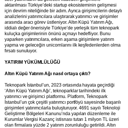
aktarılması Türkiye’deki startup ekosisteminin gelişmesi
için devrim niteliğinde bir adım. Ayrıca girişimcilerin detaylı
analizlerini yatırımcılara ulaştırarak yatırımcı ve girişimler
arasında aracı görev üstleniyor. Altın Küpü Yatırım Ağı,
iddialı değer önerisiyle Türkiye’de yerleşik tüm teknopark
kuluçka girişimlerinin önünü açmayı hedefliyor. Bunu
yaparken yatırımcılara, erken aşama girişimlere yatırım
yapma ve geleceğin unicornlarını ilk keşfedenlerden olma
fırsatı sunuluyor.
YATIRIM YÜKÜMLÜLÜĞÜ
Altın Küpü Yatırım Ağı nasıl ortaya çıktı?
Teknopark İstanbul’un, 2023 ortasında hayata geçirdiği
‘Altın Küpü Yatırım Ağı’, teknoparklar tarihindeki ilk
yatırımcı ve girişimci platformu. Platform, Teknopark
İstanbul’un çok çeşitli yatırımcı portföyü sayesinde başarılı
girişimleri yatırımcılarla buluşturuyor. 4691 sayılı Teknoloji
Geliştirme Bölgeleri Kanunu’nda yapılan düzenleme ile
Kurumlar Vergisi Kazanç istisnası tutarı 1 milyon TL üzeri
olan firmalara yüzde 2 yatırım zorunluluğu getirildi. Altın