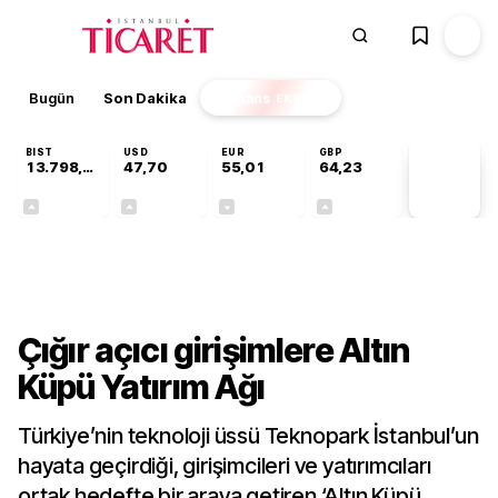
Bugün
Son Dakika
Finans
EKSTRA
BIST
USD
EUR
GBP
13.798,82
47,70
55,01
64,23
PİYASA
VERİLERİ
+0,70%
+0,17%
-0,01%
+0,09%
Teknoloji
Çığır açıcı girişimlere Altın
Küpü Yatırım Ağı
Türkiye’nin teknoloji üssü Teknopark İstanbul’un
hayata geçirdiği, girişimcileri ve yatırımcıları
ortak hedefte bir araya getiren ‘Altın Küpü