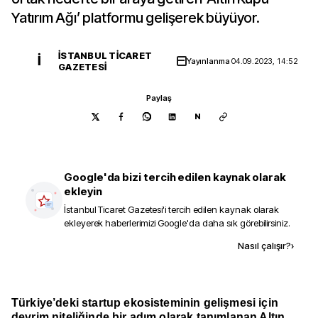
Yatırım Ağı’ platformu gelişerek büyüyor.
İSTANBUL TICARET
İ
Yayınlanma
04.09.2023, 14:52
GAZETESI
Paylaş
N
Google'da bizi tercih edilen kaynak olarak
ekleyin
İstanbul Ticaret Gazetesi
'i tercih edilen kaynak olarak
ekleyerek haberlerimizi Google'da daha sık görebilirsiniz.
Kaynak ekle
Nasıl çalışır?
›
Türkiye’deki startup ekosisteminin gelişmesi için
devrim niteliğinde bir adım olarak tanımlanan Altın