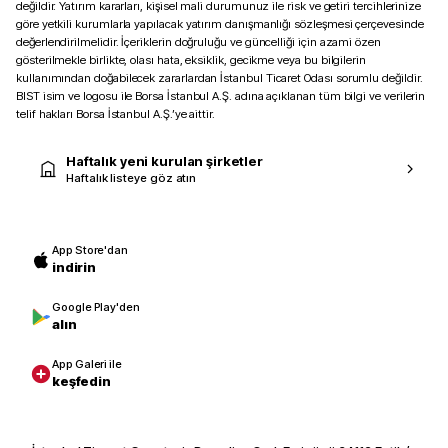
değildir. Yatırım kararları, kişisel mali durumunuz ile risk ve getiri tercihlerinize
göre yetkili kurumlarla yapılacak yatırım danışmanlığı sözleşmesi çerçevesinde
değerlendirilmelidir. İçeriklerin doğruluğu ve güncelliği için azami özen
gösterilmekle birlikte, olası hata, eksiklik, gecikme veya bu bilgilerin
kullanımından doğabilecek zararlardan İstanbul Ticaret Odası sorumlu değildir.
BIST isim ve logosu ile Borsa İstanbul A.Ş. adına açıklanan tüm bilgi ve verilerin
telif hakları Borsa İstanbul A.Ş.’ye aittir.
Haftalık yeni kurulan şirketler
Haftalık listeye göz atın
App Store'dan
indirin
Google Play'den
alın
App Galeri ile
keşfedin