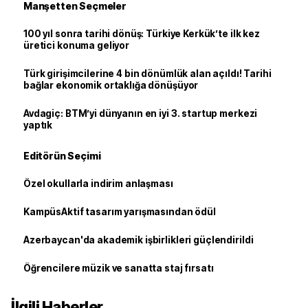
Manşetten Seçmeler
100 yıl sonra tarihi dönüş: Türkiye Kerkük’te ilk kez
üretici konuma geliyor
Türk girişimcilerine 4 bin dönümlük alan açıldı! Tarihi
bağlar ekonomik ortaklığa dönüşüyor
Avdagiç: BTM’yi dünyanın en iyi 3. startup merkezi
yaptık
Editörün Seçimi
Özel okullarla indirim anlaşması
KampüsAktif tasarım yarışmasından ödül
Azerbaycan'da akademik işbirlikleri güçlendirildi
Öğrencilere müzik ve sanatta staj fırsatı
İlgili Haberler