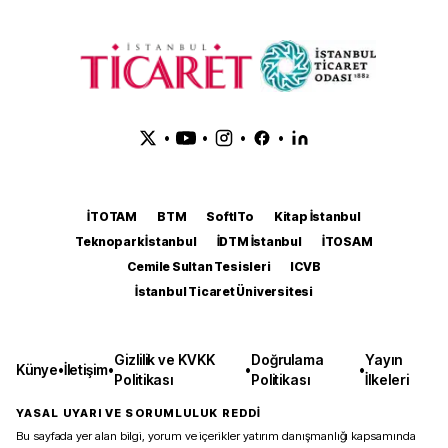
•
•
•
•
İTOTAM
BTM
SoftITo
Kitap İstanbul
Teknopark İstanbul
İDTM İstanbul
İTOSAM
Cemile Sultan Tesisleri
ICVB
İstanbul Ticaret Üniversitesi
Gizlilik ve KVKK
Doğrulama
Yayın
Künye
•
İletişim
•
•
•
Politikası
Politikası
İlkeleri
YASAL UYARI VE SORUMLULUK REDDİ
Bu sayfada yer alan bilgi, yorum ve içerikler yatırım danışmanlığı kapsamında