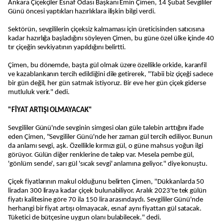
Ankara Çiçekçiler Esnaf Odası Başkanı Emin Çimen, 14 Şubat Sevgililer
Günü öncesi yaptıkları hazırlıklara ilişkin bilgi verdi.
Sektörün, sevgililerin çiçeksiz kalmaması için üreticisinden satıcısına
kadar hazırlığa başladığını söyleyen Çimen, bu güne özel ülke içinde 40
tır çiçeğin sevkiyatının yapıldığını belirtti.
Çimen, bu dönemde, başta gül olmak üzere özellikle orkide, karanfil
ve kazablankanın tercih edildiğini dile getirerek, "Tabii biz çiçeği sadece
bir gün değil, her gün satmak istiyoruz. Bir eve her gün çiçek giderse
mutluluk verir." dedi.
"FİYAT ARTIŞI OLMAYACAK"
Sevgililer Günü'nde sevginin simgesi olan güle talebin arttığını ifade
eden Çimen, "Sevgililer Günü'nde her zaman gül tercih ediliyor. Bunun
da anlamı sevgi, aşk. Özellikle kırmızı gül, o güne mahsus yoğun ilgi
görüyor. Gülün diğer renklerine de talep var. Mesela pembe gül,
'gönlüm sende', sarı gül 'sıcak sevgi' anlamına geliyor." diye konuştu.
Çiçek fiyatlarının makul olduğunu belirten Çimen, "Dükkanlarda 50
liradan 300 liraya kadar çiçek bulunabiliyor. Aralık 2023'te tek gülün
fiyatı kalitesine göre 70 ila 150 lira arasındaydı. Sevgililer Günü'nde
herhangi bir fiyat artışı olmayacak, esnaf aynı fiyattan gül satacak.
Tüketici de bütçesine uygun olanı bulabilecek." dedi.