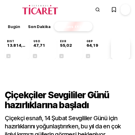
Bugün
Son Dakika
Finans
EKSTRA
BIST
USD
EUR
GBP
13.814,05
47,71
55,02
64,19
PİYASA
VERİLERİ
+0,11%
+0,17%
+0,01%
+0,03%
Kültür-Sanat
Çiçekçiler Sevgililer Günü
hazırlıklarına başladı
Çiçekçi esnafı, 14 Şubat Sevgililer Günü için
hazırlıklarını yoğunlaştırırken, bu yıl da en çok
ilgiyi kırmızı güllerin görmesi bekleniyor.