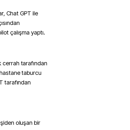
lar, Chat GPT ile
çısından
 pilot çalışma yaptı.
k cerrah tarafından
 hastane taburcu
PT tarafından
şiden oluşan bir