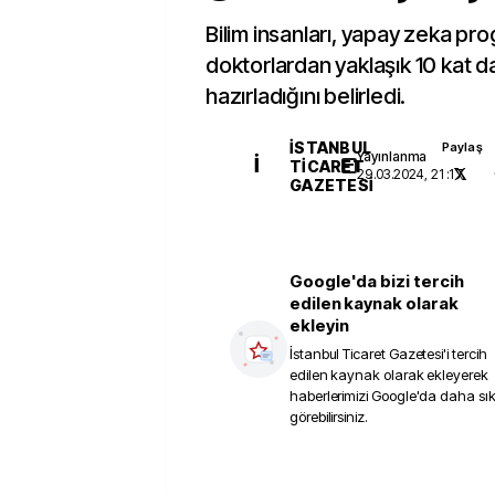
Bilim insanları, yapay zeka pr
doktorlardan yaklaşık 10 kat da
hazırladığını belirledi.
İSTANBUL
Paylaş
Yayınlanma
İ
TICARET
29.03.2024, 21:17
GAZETESI
Google'da bizi tercih
edilen kaynak olarak
ekleyin
İstanbul Ticaret Gazetesi
'i tercih
edilen kaynak olarak ekleyerek
haberlerimizi Google'da daha sı
görebilirsiniz.