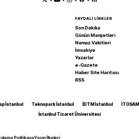
FAYDALI LINKLER
Son Dakika
Günün Manşetleri
Namaz Vakitleri
İmsakiye
Yazarlar
e-Gazete
Haber Site Haritası
RSS
ap İstanbul
Teknopark İstanbul
İDTM İstanbul
İTOSA
İstanbul Ticaret Üniversitesi
ulama Politikası
•
Yayın İlkeleri