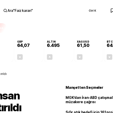
Ara
"
Faiz kararı
"
Ctrl K
RA
GBP
ALTIN
XAGUSD
BTC
64,07
6.495
61,50
64
-0,13%
-0,16%
+0,04%
-0,87%
-0,07
-0,10
2,51
-0,54
rıldı
Manşetten Seçmeler
insan
MGK’dan İran-ABD çatışmala
müzakere çağrısı
rıldı
Sıfır atık hedefi için 161 pr