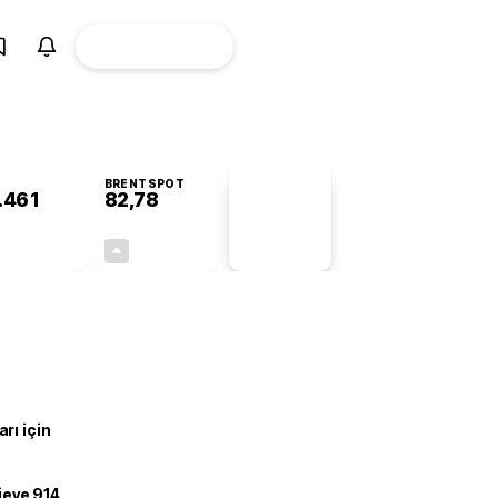
ÜYE
CANLI BORSA
Girişi
BRENTSPOT
.461
82,78
PİYASA
VERİLERİ
-0,40%
+4,90%
+0,00
3,87
rı için
ojeye 914