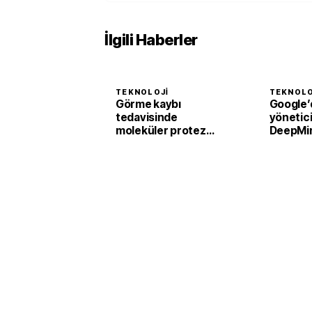
İlgili Haberler
TEKNOLOJI
TEKNOLO
Görme kaybı
Google’
tedavisinde
yönetici 
moleküler protez
DeepMi
devrimi
istifa et