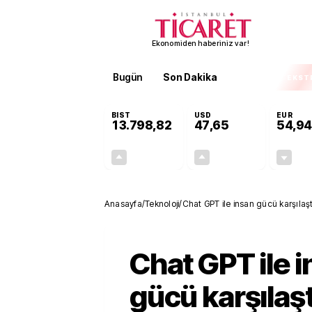
Ekonomiden haberiniz var!
Bugün
Son Dakika
Finans
EKST
BIST
USD
EUR
13.798,82
47,65
54,94
+0,70%
+0,04%
95,68
0,02
Anasayfa
/
Teknoloji
/
Chat GPT ile insan gücü karşılaştı
Chat GPT ile 
gücü karşılaştı