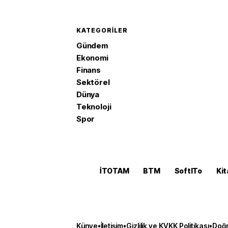
KATEGORILER
Gündem
Ekonomi
Finans
Sektörel
Dünya
Teknoloji
Spor
İTOTAM
BTM
SoftITo
Kit
Künye
•
İletişim
•
Gizlilik ve KVKK Politikası
•
Doğr