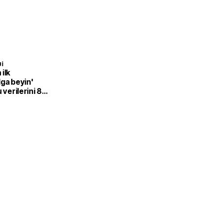
I
ilk
ga beyin'
 verilerini 8
mak için dil
r