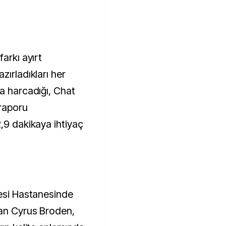
arkı ayırt
zırladıkları her
ka harcadığı, Chat
 raporu
,9 dakikaya ihtiyaç
tesi Hastanesinde
şan Cyrus Broden,