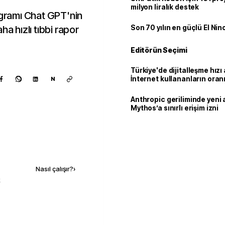
milyon liralık destek
ogramı Chat GPT'nin
ha hızlı tıbbi rapor
Son 70 yılın en güçlü El Nin
Editörün Seçimi
Türkiye'de dijitalleşme hızı 
İnternet kullananların oran
N
92,3'e yükseldi
Anthropic geriliminde yeni 
Mythos’a sınırlı erişim izni
Kaynak ekle
Nasıl çalışır?
›
k