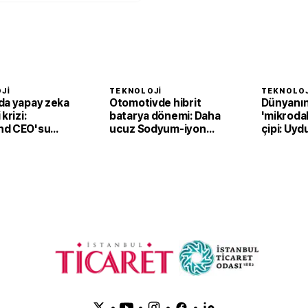
JI
TEKNOLOJI
TEKNOLOJ
da yapay zeka
Otomotivde hibrit
Dünyanın 
krizi:
batarya dönemi: Daha
'mikrodal
nd CEO'su
ucuz Sodyum-iyon
çipi: Uydu
ti
piller
kat azalt
öğreniyo
•
•
•
•