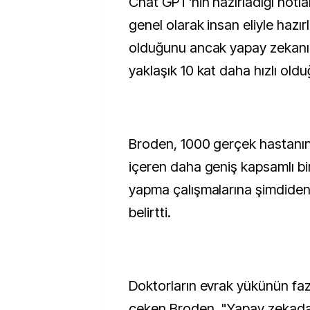
Chat GPT'nin hazırladığı notla
genel olarak insan eliyle hazı
olduğunu ancak yapay zekanı
yaklaşık 10 kat daha hızlı oldu
Broden, 1000 gerçek hastanın 
içeren daha geniş kapsamlı bi
yapma çalışmalarına şimdiden 
belirtti.
Doktorların evrak yükünün fazl
çeken Broden, "Yapay zekadak