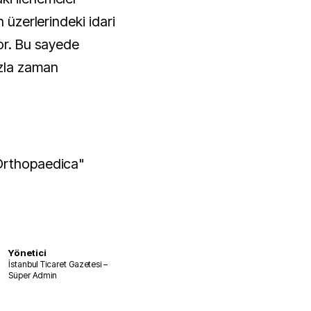
n üzerlerindeki idari
yor. Bu sayede
azla zaman
 Orthopaedica"
Yönetici
İstanbul Ticaret Gazetesi –
Süper Admin