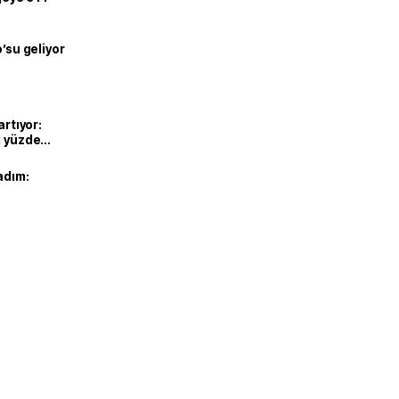
o’su geliyor
artıyor:
ı yüzde
adım: