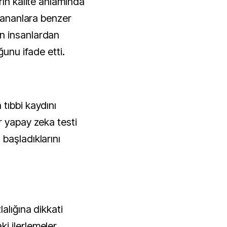
rın kalite anlamında
rlananlara benzer
n insanlardan
ğunu ifade etti.
tıbbi kaydını
r yapay zeka testi
başladıklarını
alığına dikkati
i ilerlemeler