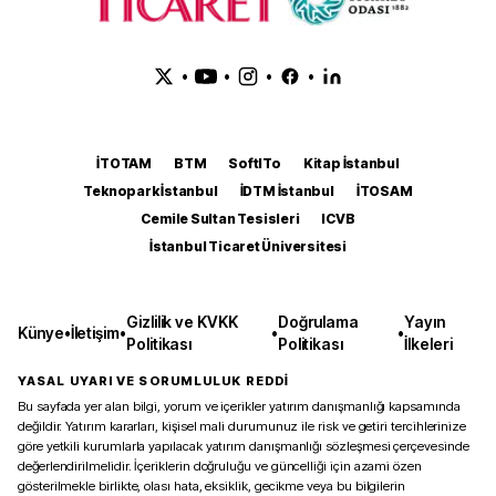
•
•
•
•
İTOTAM
BTM
SoftITo
Kitap İstanbul
Teknopark İstanbul
İDTM İstanbul
İTOSAM
Cemile Sultan Tesisleri
ICVB
İstanbul Ticaret Üniversitesi
Gizlilik ve KVKK
Doğrulama
Yayın
Künye
•
İletişim
•
•
•
Politikası
Politikası
İlkeleri
YASAL UYARI VE SORUMLULUK REDDİ
Bu sayfada yer alan bilgi, yorum ve içerikler yatırım danışmanlığı kapsamında
değildir. Yatırım kararları, kişisel mali durumunuz ile risk ve getiri tercihlerinize
göre yetkili kurumlarla yapılacak yatırım danışmanlığı sözleşmesi çerçevesinde
değerlendirilmelidir. İçeriklerin doğruluğu ve güncelliği için azami özen
gösterilmekle birlikte, olası hata, eksiklik, gecikme veya bu bilgilerin