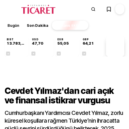
Bugün
Son Dakika
Finans
EKSTRA
BIST
USD
EUR
GBP
13.783,99
47,70
55,05
64,21
PİYASA
VERİLERİ
-0,11%
+0,17%
+0,06%
+0,06%
Ekonomi
Cevdet Yılmaz'dan cari açık
ve finansal istikrar vurgusu
Cumhurbaşkanı Yardımcısı Cevdet Yılmaz, zorlu
küresel koşullara rağmen Türkiye’nin ihracatta
güçlü seyrini sürdürdüğünü belirterek, 2025