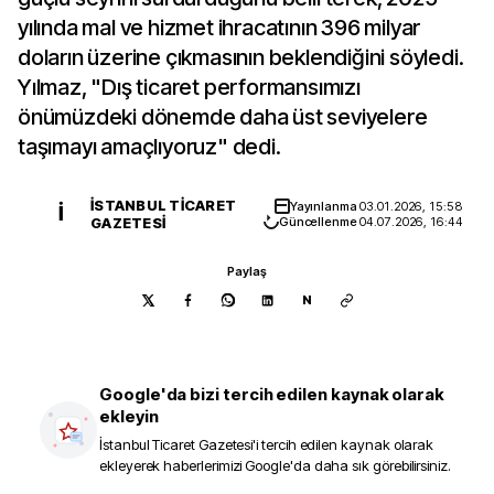
yılında mal ve hizmet ihracatının 396 milyar
doların üzerine çıkmasının beklendiğini söyledi.
Yılmaz, "Dış ticaret performansımızı
önümüzdeki dönemde daha üst seviyelere
taşımayı amaçlıyoruz" dedi.
İSTANBUL TICARET
Yayınlanma
03.01.2026, 15:58
İ
GAZETESI
Güncellenme
04.07.2026, 16:44
Paylaş
N
Google'da bizi tercih edilen kaynak olarak
ekleyin
İstanbul Ticaret Gazetesi
'i tercih edilen kaynak olarak
ekleyerek haberlerimizi Google'da daha sık görebilirsiniz.