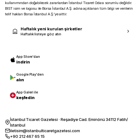
kullanımından doğabilecek zararlardan İstanbul Ticaret Odası sorumlu değildir.
BIST isim ve logosu ile Borsa İstanbul A.Ş. adına açıklanan tüm bilgi ve verilerin
telif hakları Borsa İstanbul A.Ş.’ye aittir.
Haftalık yeni kurulan şirketler
Haftalık listeye göz atın
App Store'dan
indirin
Google Play'den
alın
App Galeri ile
keşfedin
İstanbul Ticaret Gazetesi · Reşadiye Cad. Eminönü 34112 Fatih/
İstanbul
iletisim@istanbulticaretgazetesi.com
+90 212 467 65 15