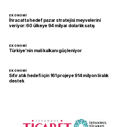
EKONOMI
İhracatta hedef pazar stratejisi meyvelerini
veriyor: 60 ülkeye 94 milyar dolarlık satış
EKONOMI
Türkiye’nin mali kalkanı güçleniyor
EKONOMI
Sıfır atık hedefi için 161 projeye 914 milyon liralık
destek