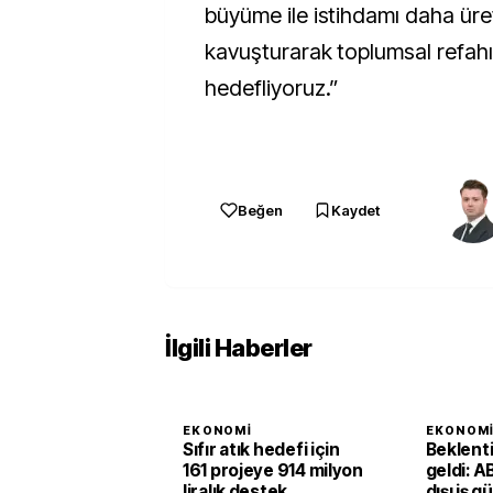
büyüme ile istihdamı daha üre
kavuşturarak toplumsal refah
hedefliyoruz.”
Beğen
Kaydet
İlgili Haberler
EKONOMI
EKONOM
Sıfır atık hedefi için
Beklent
161 projeye 914 milyon
geldi: A
liralık destek
dışı iş g