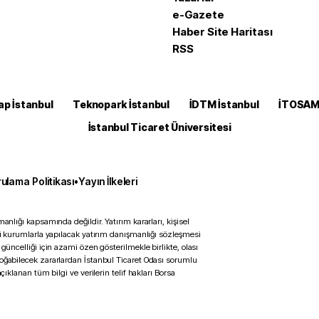
e-Gazete
Haber Site Haritası
RSS
ap İstanbul
Teknopark İstanbul
İDTM İstanbul
İTOSA
İstanbul Ticaret Üniversitesi
ulama Politikası
•
Yayın İlkeleri
anlığı kapsamında değildir. Yatırım kararları, kişisel
ili kurumlarla yapılacak yatırım danışmanlığı sözleşmesi
 güncelliği için azami özen gösterilmekle birlikte, olası
doğabilecek zararlardan İstanbul Ticaret Odası sorumlu
çıklanan tüm bilgi ve verilerin telif hakları Borsa