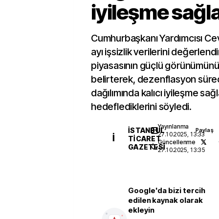
iyileşme sağl
Cumhurbaşkanı Yardımcısı Cev
ayı işsizlik verilerini değerlend
piyasasının güçlü görünümün
belirterek, dezenflasyon süreci
dağılımında kalıcı iyileşme sağ
hedeflediklerini söyledi.
Yayınlanma
İSTANBUL
Paylaş
27.10.2025, 13:33
İ
TICARET
Güncellenme
GAZETESI
27.10.2025, 13:35
Google'da bizi tercih
edilen kaynak olarak
ekleyin