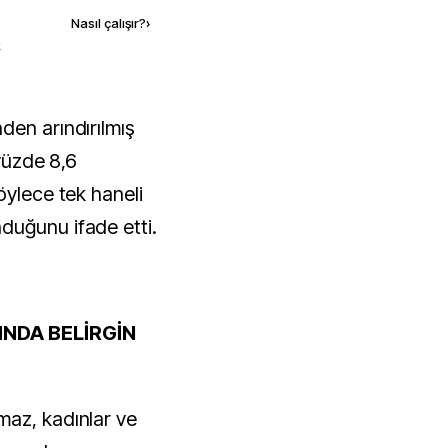
Nasıl çalışır?
›
k
 yüzde 8,6
öylece tek haneli
duğunu ifade etti.
INDA BELİRGİN
maz, kadınlar ve