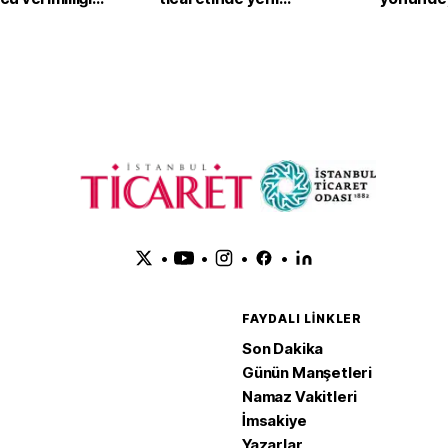
eyrekte yüzde
hedef 15 milyar dolar
Bölgesi'
perakend
haziranda
•
•
•
•
FAYDALI LINKLER
Son Dakika
Günün Manşetleri
Namaz Vakitleri
İmsakiye
Yazarlar