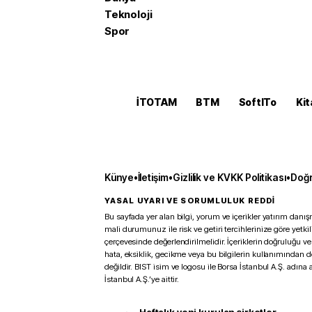
Teknoloji
Spor
İTOTAM
BTM
SoftITo
Kit
Künye
•
İletişim
•
Gizlilik ve KVKK Politikası
•
Doğr
YASAL UYARI VE SORUMLULUK REDDİ
Bu sayfada yer alan bilgi, yorum ve içerikler yatırım danışm
mali durumunuz ile risk ve getiri tercihlerinize göre yetk
çerçevesinde değerlendirilmelidir. İçeriklerin doğruluğu ve
hata, eksiklik, gecikme veya bu bilgilerin kullanımından 
değildir. BIST isim ve logosu ile Borsa İstanbul A.Ş. adına a
İstanbul A.Ş.’ye aittir.