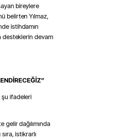
ayan bireylere
ü belirten Yılmaz,
nde istihdamın
in desteklerin devam
ENDİRECEĞİZ”
şu ifadeleri
te gelir dağılımında
ıra, istikrarlı