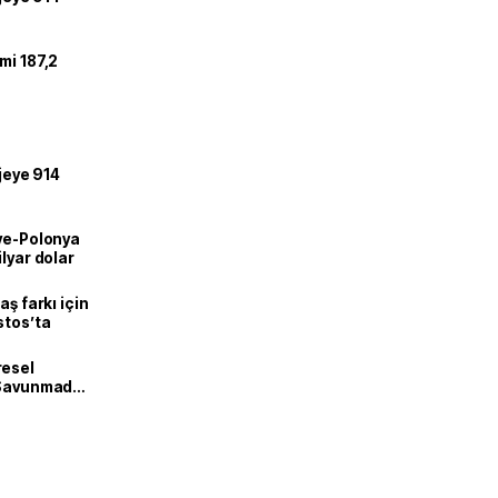
mi 187,2
ojeye 914
iye-Polonya
lyar dolar
aş farkı için
stos’ta
resel
! Savunmadan