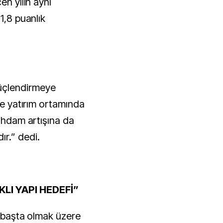
en yılın aynı
1,8 puanlık
üçlendirmeye
 ve yatırım ortamında
tihdam artışına da
r.” dedi.
LI YAPI HEDEFİ”
r başta olmak üzere