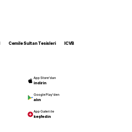
M
Cemile Sultan Tesisleri
ICVB
App Store'dan
indirin
Google Play'den
alın
App Galeri ile
keşfedin