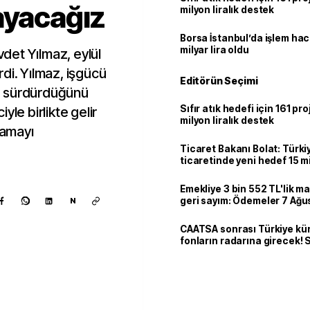
ayacağız
milyon liralık destek
Borsa İstanbul’da işlem hac
milyar lira oldu
det Yılmaz, eylül
irdi. Yılmaz, işgücü
Editörün Seçimi
ü sürdürdüğünü
Sıfır atık hedefi için 161 pr
yle birlikte gelir
milyon liralık destek
lamayı
Ticaret Bakanı Bolat: Türk
ticaretinde yeni hedef 15 mi
Emekliye 3 bin 552 TL'lik ma
geri sayım: Ödemeler 7 Ağu
N
CAATSA sonrası Türkiye kü
fonların radarına girecek
finansa yeni eşik
Kaynak ekle