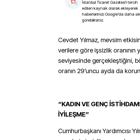
İstanbul Ticaret Gazetesi
'i tercih
edilen kaynak olarak ekleyerek
haberlerimizi Google'da daha sı
görebilirsiniz.
Cevdet Yılmaz, mevsim etkisinden arındırılmış
verilere göre işsizlik oranının
seviyesinde gerçekleştiğini, b
oranın 29’uncu ayda da korun
“KADIN VE GENÇ İSTİHDAM
İYİLEŞME”
Cumhurbaşkanı Yardımcısı Yıl