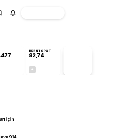
ÜYE
CANLI BORSA
Girişi
BRENTSPOT
.477
82,74
PİYASA
VERİLERİ
-0,77%
+4,85%
+0,00
3,83
rı için
ojeye 914