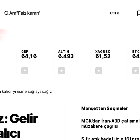
Ara
"
Faiz kararı
"
Ctrl K
RA
GBP
ALTIN
XAGUSD
BTC
64,16
6.493
61,52
64
-0,08%
+0,10%
-0,04%
-0,84%
-0,04
0,07
-2,64
-0,52
 kalıcı iyileşme sağlayacağız
Manşetten Seçmeler
: Gelir
MGK’dan İran-ABD çatışmala
müzakere çağrısı
lıcı
Sıfır atık hedefi için 161 pr