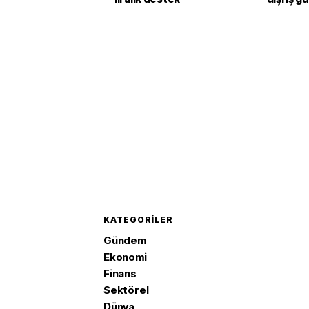
ikinci ç
1,4 arttı
KATEGORILER
Gündem
Ekonomi
Finans
Sektörel
Dünya