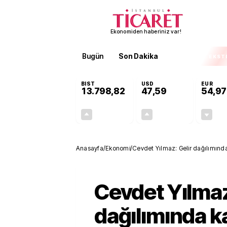
Ekonomiden haberiniz var!
Bugün
Son Dakika
Finans
EKST
BIST
USD
EUR
13.798,82
47,59
54,97
+0,70%
+0,06%
95,68
0,03
Anasayfa
/
Ekonomi
/
Cevdet Yılmaz: Gelir dağılımında
Cevdet Yılmaz
dağılımında ka