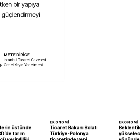
tken bir yapıya
ı güçlendirmeyi
METE DİRİCE
İstanbul Ticaret Gazetesi –
Genel Yayın Yönetmeni
I
EKONOMI
EKONOMI
ilerin üstünde
Ticaret Bakanı Bolat:
Beklentil
BD’de tarım
Türkiye-Polonya
yükselec
ücü verimliliği
ticaretinde yeni
yönündey