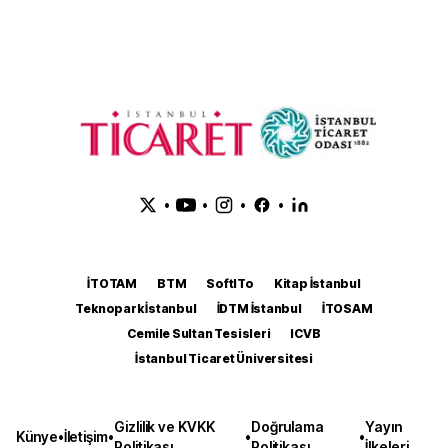
•
•
•
•
İTOTAM
BTM
SoftITo
Kitap İstanbul
Teknopark İstanbul
İDTM İstanbul
İTOSAM
Cemile Sultan Tesisleri
ICVB
İstanbul Ticaret Üniversitesi
Gizlilik ve KVKK
Doğrulama
Yayın
Künye
•
İletişim
•
•
•
Politikası
Politikası
İlkeleri