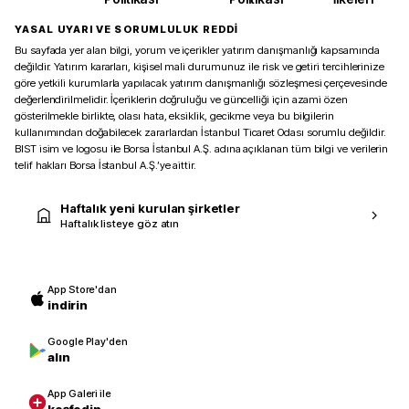
YASAL UYARI VE SORUMLULUK REDDİ
Bu sayfada yer alan bilgi, yorum ve içerikler yatırım danışmanlığı kapsamında
değildir. Yatırım kararları, kişisel mali durumunuz ile risk ve getiri tercihlerinize
göre yetkili kurumlarla yapılacak yatırım danışmanlığı sözleşmesi çerçevesinde
değerlendirilmelidir. İçeriklerin doğruluğu ve güncelliği için azami özen
gösterilmekle birlikte, olası hata, eksiklik, gecikme veya bu bilgilerin
kullanımından doğabilecek zararlardan İstanbul Ticaret Odası sorumlu değildir.
BIST isim ve logosu ile Borsa İstanbul A.Ş. adına açıklanan tüm bilgi ve verilerin
telif hakları Borsa İstanbul A.Ş.’ye aittir.
Haftalık yeni kurulan şirketler
Haftalık listeye göz atın
App Store'dan
indirin
Google Play'den
alın
App Galeri ile