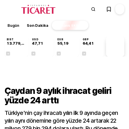
Bugün
Son Dakika
Finans
EKSTRA
BIST
USD
EUR
GBP
13.779,39
47,71
55,19
64,41
PİYASA
VERİLERİ
-0,14%
+0,18%
+0,32%
+0,38%
Sektörel
Çaydan 9 aylık ihracat geliri
yüzde 24 arttı
Türkiye'nin çay ihracatı yılın ilk 9 ayında geçen
yılın aynı dönemine göre yüzde 24 artarak 22
milyon 279 bin 294 dolara ulaştı. Bu dönemde