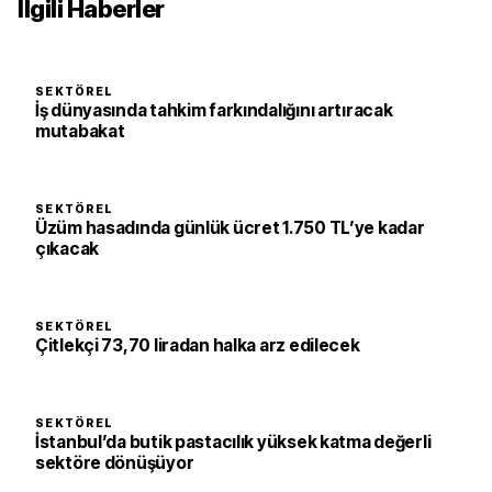
İlgili Haberler
SEKTÖREL
İş dünyasında tahkim farkındalığını artıracak
mutabakat
SEKTÖREL
Üzüm hasadında günlük ücret 1.750 TL’ye kadar
çıkacak
SEKTÖREL
Çitlekçi 73,70 liradan halka arz edilecek
SEKTÖREL
İstanbul’da butik pastacılık yüksek katma değerli
sektöre dönüşüyor