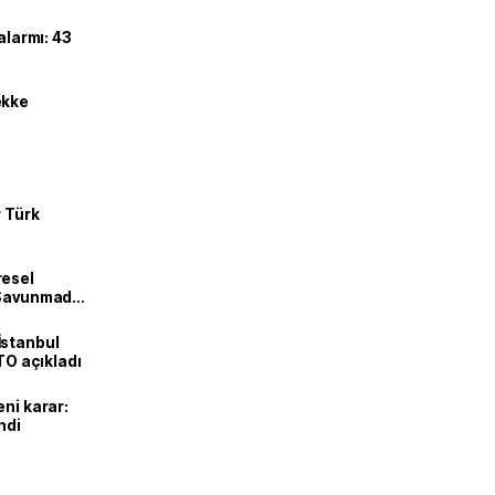
alarmı: 43
ekke
r Türk
resel
! Savunmadan
İstanbul
İTO açıkladı
eni karar:
ndi