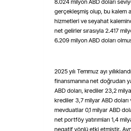
8.024 milyon ABD doları sevi
gerçekleşmiş olup, bu kalem al
hizmetleri ve seyahat kalemi
net gelirler sırasıyla 2.417 mi
6.209 milyon ABD doları olmu
2025 yılı Temmuz ayı yıllıklandı
finansmanına net doğrudan yat
ABD doları, krediler 23,2 milya
krediler 3,7 milyar ABD doları 
mevduatlar 0,1 milyar ABD dola
net portföy yatırımları 1,4 mil
negatif yönlü etki etmiştir. 