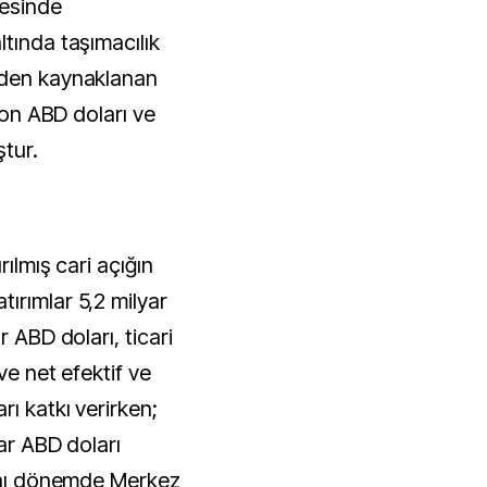
yesinde
tında taşımacılık
nden kaynaklanan
lyon ABD doları ve
ştur.
rılmış cari açığın
ırımlar 5,2 milyar
r ABD doları, ticari
ve net efektif ve
rı katkı verirken;
yar ABD doları
Aynı dönemde Merkez