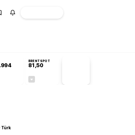
ÜYE
CANLI BORSA
Girişi
omisyonu’nda kabul edildi
BRENTSPOT
.994
81,50
PİYASA
VERİLERİ
+0,22%
-1,55%
+0,00
-1,28
r Türk