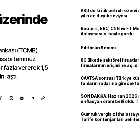
ABD’de kritik petrol rezervi 
 üzerinde
yılın en düşük seviyesi
Reuters, BBC, CNN ve FT M
Anlaşması'nı böyle gördü
Editörün Seçimi
ankası (TCMB)
 hesabı temmuz
80 ülkede sektörel fırsatla
firmalarının erişimine açıldı
r fazla vererek 1,5
ni aştı.
CAATSA sonrası Türkiye kü
fonların radarına girecek
finansa yeni eşik
SON DAKİKA: Haziran 2026 
N
enflasyon oranı belli oldu! 
Gümrük vergisiz ithalatta y
Tarife kontenjanları belirle