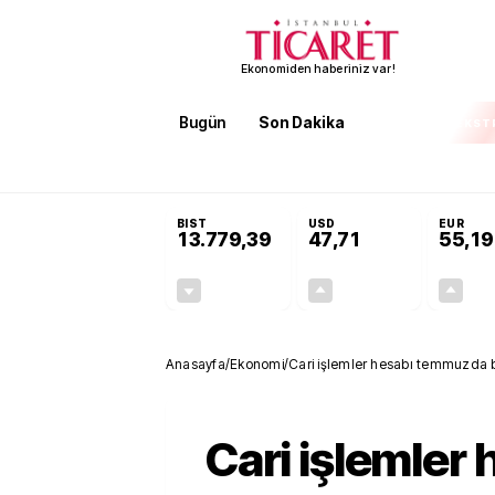
Ekonomiden haberiniz var!
Bugün
Son Dakika
Finans
EKST
SON DAKİKA
Terörsüz Türkiye Yasası teklifi 
BIST
USD
EUR
13.779,39
47,71
55,19
-0,14%
+0,18%
-19,42
0,09
Anasayfa
/
Ekonomi
/
Cari işlemler hesabı temmuzda be
Cari işlemler 