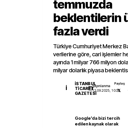
temmuzda
beklentilerin
fazla verdi
Türkiye Cumhuriyet Merkez B
verilerine göre, cari işlemler
ayında 1 milyar 766 milyon dola
milyar dolarlık piyasa beklentisi
İSTANBUL
Paylaş
Yayınlanma
İ
TICARET
12.09.2025, 10:35
GAZETESI
Google'da bizi tercih
edilen kaynak olarak