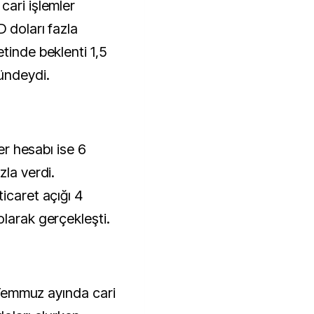
cari işlemler
 doları fazla
tinde beklenti 1,5
nündeydi.
ler hesabı ise 6
zla verdi.
icaret açığı 4
larak gerçekleşti.
, Temmuz ayında cari