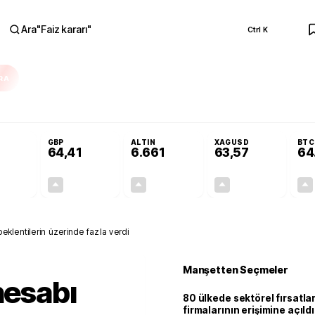
Ara
"
Faiz kararı
"
Ctrl K
RA
Adalet Komisyonu’nda kabul edildi
Terörsüz Türkiye Yasası teklifi Adalet K
GBP
ALTIN
XAGUSD
BTC
64,41
6.661
63,57
64
+0,32%
+0,38%
+2,59%
+3,37%
0,18
0,24
167,96
2,07
klentilerin üzerinde fazla verdi
Manşetten Seçmeler
hesabı
80 ülkede sektörel fırsatla
firmalarının erişimine açıldı