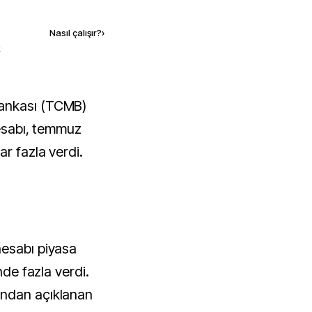
Kaynak ekle
Nasıl çalışır?
›
k
hesabı, temmuz
ar fazla verdi.
hesabı piyasa
nde fazla verdi.
ından açıklanan