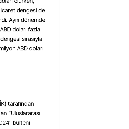
doları olurken,
ticaret dengesi de
erdi. Aynı dönemde
 ABD doları fazla
ir dengesi sırasıyla
 milyon ABD doları
İK) tarafından
an “Uluslararası
2024” bülteni