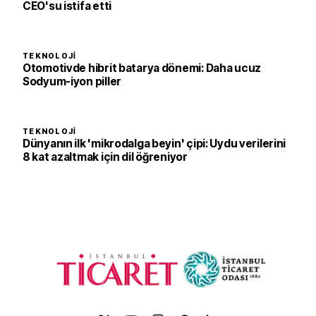
CEO'su istifa etti
TEKNOLOJI
Otomotivde hibrit batarya dönemi: Daha ucuz
Sodyum-iyon piller
TEKNOLOJI
Dünyanın ilk 'mikrodalga beyin' çipi: Uydu verilerini
8 kat azaltmak için dil öğreniyor