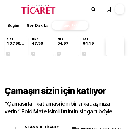
Bugün
Son Dakika
Finans
EKSTRA
BIST
USD
EUR
GBP
13.798,82
47,59
54,97
64,19
PİYASA
VERİLERİ
+0,70%
+0,05%
-0,08%
+0,15%
Teknoloji
Çamaşırı sizin için katlıyor
“Çamaşırları katlaması için bir arkadaşınıza
verin.” FoldiMate isimli ürünün sloganı böyle.
İSTANBUL TICARET
İ
Yayınlanma
21.10.2022, 09:36