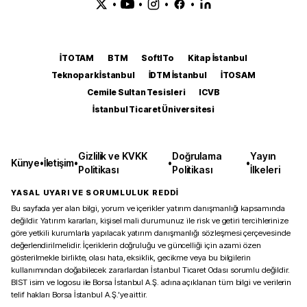
•
•
•
•
İTOTAM
BTM
SoftITo
Kitap İstanbul
Teknopark İstanbul
İDTM İstanbul
İTOSAM
Cemile Sultan Tesisleri
ICVB
İstanbul Ticaret Üniversitesi
Gizlilik ve KVKK
Doğrulama
Yayın
Künye
•
İletişim
•
•
•
Politikası
Politikası
İlkeleri
YASAL UYARI VE SORUMLULUK REDDİ
Bu sayfada yer alan bilgi, yorum ve içerikler yatırım danışmanlığı kapsamında
değildir. Yatırım kararları, kişisel mali durumunuz ile risk ve getiri tercihlerinize
göre yetkili kurumlarla yapılacak yatırım danışmanlığı sözleşmesi çerçevesinde
değerlendirilmelidir. İçeriklerin doğruluğu ve güncelliği için azami özen
gösterilmekle birlikte, olası hata, eksiklik, gecikme veya bu bilgilerin
kullanımından doğabilecek zararlardan İstanbul Ticaret Odası sorumlu değildir.
BIST isim ve logosu ile Borsa İstanbul A.Ş. adına açıklanan tüm bilgi ve verilerin
telif hakları Borsa İstanbul A.Ş.’ye aittir.