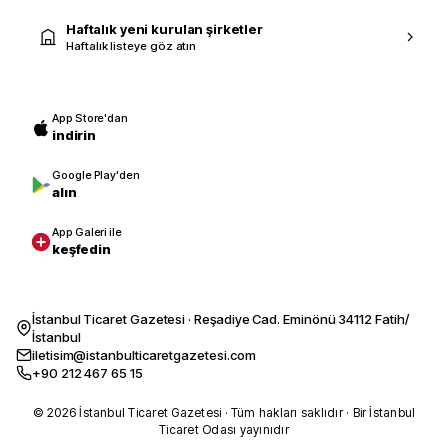
Haftalık yeni kurulan şirketler
Haftalık listeye göz atın
App Store'dan
indirin
Google Play'den
alın
App Galeri ile
keşfedin
İstanbul Ticaret Gazetesi · Reşadiye Cad. Eminönü 34112 Fatih/
İstanbul
iletisim@istanbulticaretgazetesi.com
+90 212 467 65 15
© 2026 İstanbul Ticaret Gazetesi · Tüm hakları saklıdır · Bir İstanbul
Ticaret Odası yayınıdır