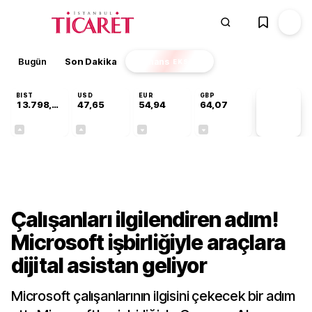
Bugün
Son Dakika
Finans
EKSTRA
BIST
USD
EUR
GBP
13.798,82
47,65
54,94
64,07
PİYASA
VERİLERİ
+0,70%
+0,04%
-0,13%
-0,16%
Teknoloji
Çalışanları ilgilendiren adım!
Microsoft işbirliğiyle araçlara
dijital asistan geliyor
Microsoft çalışanlarının ilgisini çekecek bir adım