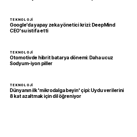
TEKNOLOJI
Google’da yapay zeka yönetici krizi: DeepMind
CEO'su istifa etti
TEKNOLOJI
Otomotivde hibrit batarya dönemi: Daha ucuz
Sodyum-iyon piller
TEKNOLOJI
Dünyanın ilk 'mikrodalga beyin' çipi: Uydu verilerini
8 kat azaltmak için dil öğreniyor