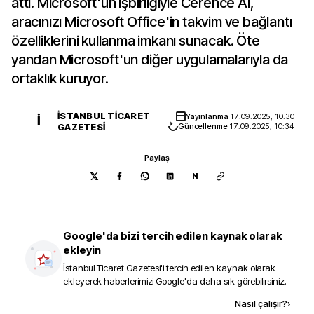
attı. Microsoft'un işbirliğiyle Cerence AI,
aracınızı Microsoft Office'in takvim ve bağlantı
özelliklerini kullanma imkanı sunacak. Öte
yandan Microsoft'un diğer uygulamalarıyla da
ortaklık kuruyor.
İSTANBUL TICARET
Yayınlanma
17.09.2025, 10:30
İ
GAZETESI
Güncellenme
17.09.2025, 10:34
Paylaş
N
Google'da bizi tercih edilen kaynak olarak
ekleyin
İstanbul Ticaret Gazetesi
'i tercih edilen kaynak olarak
ekleyerek haberlerimizi Google'da daha sık görebilirsiniz.
Kaynak ekle
Nasıl çalışır?
›