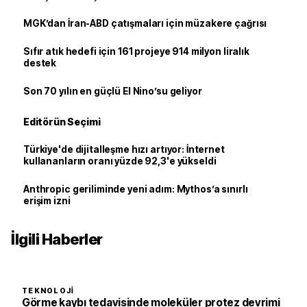
MGK’dan İran-ABD çatışmaları için müzakere çağrısı
Sıfır atık hedefi için 161 projeye 914 milyon liralık
destek
Son 70 yılın en güçlü El Nino’su geliyor
Editörün Seçimi
Türkiye'de dijitalleşme hızı artıyor: İnternet
kullananların oranı yüzde 92,3'e yükseldi
Anthropic geriliminde yeni adım: Mythos’a sınırlı
erişim izni
İlgili Haberler
TEKNOLOJI
Görme kaybı tedavisinde moleküler protez devrimi