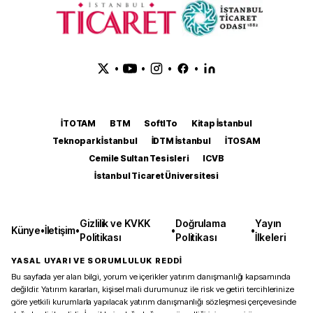
•
•
•
•
İTOTAM
BTM
SoftITo
Kitap İstanbul
Teknopark İstanbul
İDTM İstanbul
İTOSAM
Cemile Sultan Tesisleri
ICVB
İstanbul Ticaret Üniversitesi
Gizlilik ve KVKK
Doğrulama
Yayın
Künye
•
İletişim
•
•
•
Politikası
Politikası
İlkeleri
YASAL UYARI VE SORUMLULUK REDDİ
Bu sayfada yer alan bilgi, yorum ve içerikler yatırım danışmanlığı kapsamında
değildir. Yatırım kararları, kişisel mali durumunuz ile risk ve getiri tercihlerinize
göre yetkili kurumlarla yapılacak yatırım danışmanlığı sözleşmesi çerçevesinde