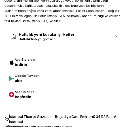
değerlendirilmelidir. İçeriklerin doğruluğu ve güncelliği için azami özen
gösterilmekle birlikte, olası hata, eksiklik, gecikme veya bu bilgilerin
kullanımından doğabilecek zararlardan İstanbul Ticaret Odası sorumlu değildir.
BIST isim ve logosu ile Borsa İstanbul A.Ş. adına açıklanan tüm bilgi ve verilerin
telif hakları Borsa İstanbul A.Ş.’ye aittir.
Haftalık yeni kurulan şirketler
Haftalık listeye göz atın
App Store'dan
indirin
Google Play'den
alın
App Galeri ile
keşfedin
İstanbul Ticaret Gazetesi · Reşadiye Cad. Eminönü 34112 Fatih/
İstanbul
iletisim@istanbulticaretgazetesi.com