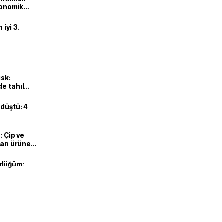
ekonomik
iyi 3.
isk:
e tahıl
 düştü: 4
: Çip ve
ılan ürüne
 düğüm: