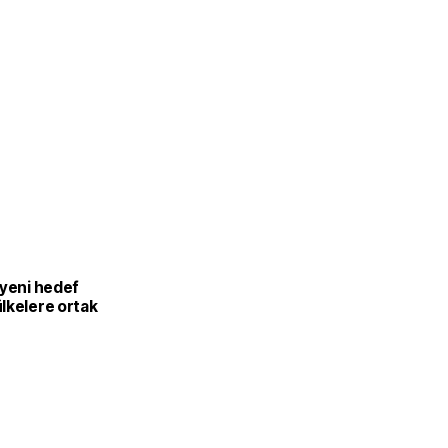
 yeni hedef
lkelere ortak