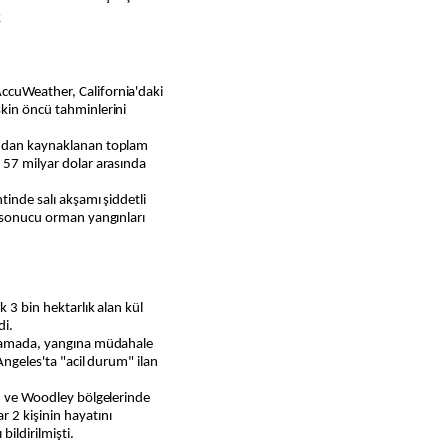
k
şkin öncü tahminlerini
ından kaynaklanan toplam
 57 milyar dolar arasında
tinde salı akşamı şiddetli
i sonucu orman yangınları
k 3 bin hektarlık alan kül
di.
ıklamada, yangına müdahale
Angeles'ta "acil durum" ilan
on ve Woodley bölgelerinde
 2 kişinin hayatını
bildirilmişti.