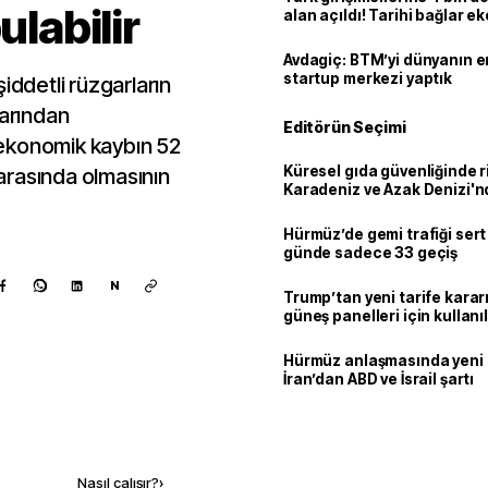
ulabilir
alan açıldı! Tarihi bağlar 
ortaklığa dönüşüyor
Avdagiç: BTM’yi dünyanın en 
startup merkezi yaptık
iddetli rüzgarların
larından
Editörün Seçimi
ekonomik kaybın 52
Küresel gıda güvenliğinde r
r arasında olmasının
Karadeniz ve Azak Denizi'nd
trafiği sekteye uğradı
Hürmüz’de gemi trafiği sert
günde sadece 33 geçiş
N
Trump’tan yeni tarife kararı
güneş panelleri için kullan
yüzde 15 vergi
Hürmüz anlaşmasında yeni
İran’dan ABD ve İsrail şartı
Kaynak ekle
Nasıl çalışır?
›