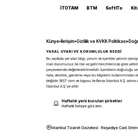
İTOTAM
BTM
SoftITo
Kit
Künye
•
İletişim
•
Gizlilik ve KVKK Politikası
•
Doğr
YASAL UYARI VE SORUMLULUK REDDİ
Bu sayfada yer alan bilgi, yorum ve içerikler yatırım danışm
mali durumunuz ile risk ve getiri tercihlerinize göre yetk
çerçevesinde değerlendirilmelidir. İçeriklerin doğruluğu ve
hata, eksiklik, gecikme veya bu bilgilerin kullanımından 
değildir. BIST isim ve logosu ile Borsa İstanbul A.Ş. adına a
İstanbul A.Ş.’ye aittir.
Haftalık yeni kurulan şirketler
Haftalık listeye göz atın
İstanbul Ticaret Gazetesi · Reşadiye Cad. Emin