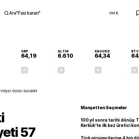
Ara
"
Faiz kararı
"
Ctrl K
RA
GBP
ALTIN
XAGUSD
BTC
64,19
6.610
64,34
64
+0,05%
+0,03%
+1,81%
+4,62%
0,02
0,02
117,77
2,84
milyar doları bulabilir
Manşetten Seçmeler
i
100 yıl sonra tarihi dönüş: 
Kerkük’te ilk kez üretici k
yeti 57
Türk girişimcilerine 4 bin 