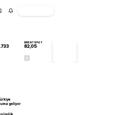
ÜYE
CANLI BORSA
Girişi
BRENTSPOT
.733
82,05
PİYASA
VERİLERİ
-0,06%
-0,88%
+0,00
-0,73
Türkiye
onuma geliyor
dönümlük