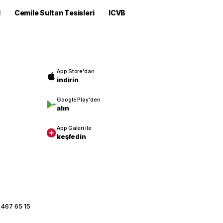
M
Cemile Sultan Tesisleri
ICVB
App Store'dan
indirin
Google Play'den
alın
App Galeri ile
keşfedin
 467 65 15