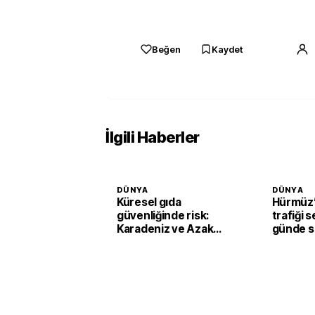
Beğen
Kaydet
İlgili Haberler
DÜNYA
DÜNYA
Küresel gıda
Hürmüz’
güvenliğinde risk:
trafiği s
Karadeniz ve Azak
günde s
Denizi'nde tahıl trafiği
geçiş
sekteye uğradı