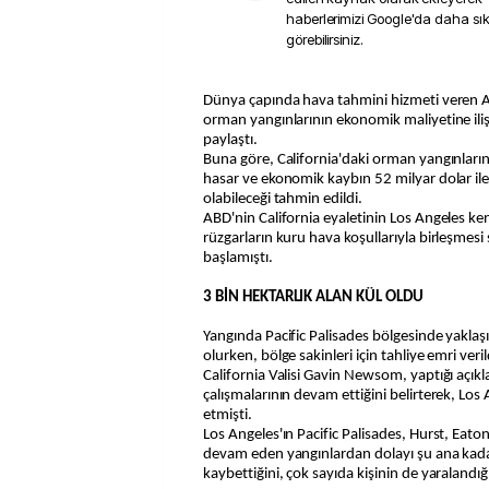
haberlerimizi Google'da daha sı
görebilirsiniz.
Dünya çapında hava tahmini hizmeti veren AccuWeather, California'daki
orman yangınlarının ekonomik maliyetine ili
paylaştı.
Buna göre, California'daki orman yangınlar
hasar ve ekonomik kaybın 52 milyar dolar ile
olabileceği tahmin edildi.
ABD'nin California eyaletinin Los Angeles ken
rüzgarların kuru hava koşullarıyla birleşmes
başlamıştı.
3 BİN HEKTARLIK ALAN KÜL OLDU
Yangında Pacific Palisades bölgesinde yaklaşı
olurken, bölge sakinleri için tahliye emri veril
California Valisi Gavin Newsom, yaptığı aç
çalışmalarının devam ettiğini belirterek, Los 
etmişti.
Los Angeles'ın Pacific Palisades, Hurst, Eat
devam eden yangınlardan dolayı şu ana kadar
kaybettiğini, çok sayıda kişinin de yaralandığı 