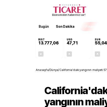
Ekonomiden haberiniz var!
Bugün
Son Dakika
Finans
EKST
BIST
USD
EUR
13.777,06
47,71
55,04
-0,16%
+0,17%
-21,75
0,08
Anasayfa
/
Dünya
/
California'daki yangının maliyeti 57 
California'dak
yangının mali