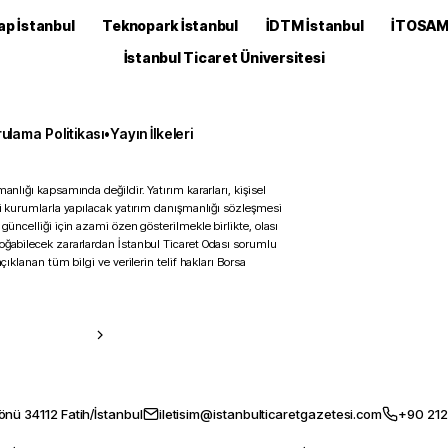
ap İstanbul
Teknopark İstanbul
İDTM İstanbul
İTOSA
İstanbul Ticaret Üniversitesi
ulama Politikası
•
Yayın İlkeleri
anlığı kapsamında değildir. Yatırım kararları, kişisel
ili kurumlarla yapılacak yatırım danışmanlığı sözleşmesi
 güncelliği için azami özen gösterilmekle birlikte, olası
doğabilecek zararlardan İstanbul Ticaret Odası sorumlu
çıklanan tüm bilgi ve verilerin telif hakları Borsa
önü 34112 Fatih/İstanbul
iletisim@istanbulticaretgazetesi.com
+90 212