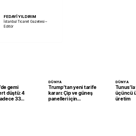
FEDAYİ YILDIRIM
İstanbul Ticaret Gazetesi –
Editör
DÜNYA
DÜNYA
de gemi
Trump’tan yeni tarife
Tunus’la
ert düştü: 4
kararı: Çip ve güneş
üçüncü ü
adece 33
panelleri için
üretim
kullanılan ürüne
yüzde 15 vergi