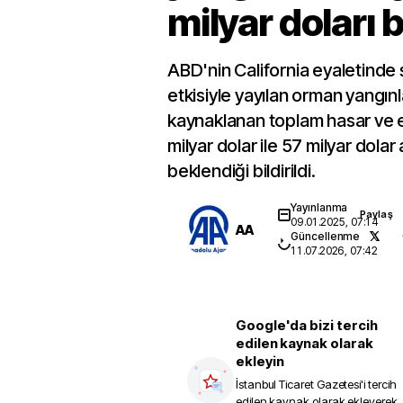
milyar doları b
ABD'nin California eyaletinde ş
etkisiyle yayılan orman yangın
kaynaklanan toplam hasar ve 
milyar dolar ile 57 milyar dola
beklendiği bildirildi.
Yayınlanma
Paylaş
09.01.2025, 07:14
AA
Güncellenme
11.07.2026, 07:42
Google'da bizi tercih
edilen kaynak olarak
ekleyin
İstanbul Ticaret Gazetesi
'i tercih
edilen kaynak olarak ekleyerek