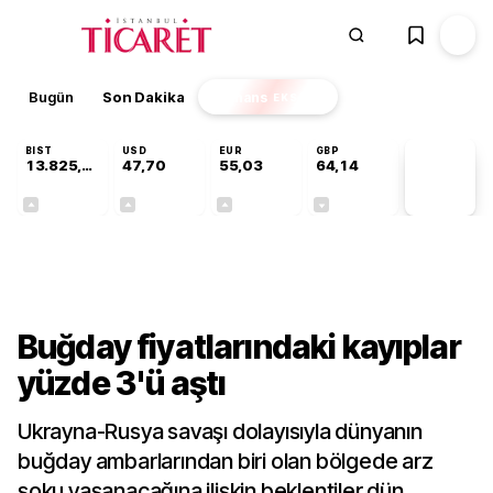
Bugün
Son Dakika
Finans
EKSTRA
BIST
USD
EUR
GBP
13.825,88
47,70
55,03
64,14
PİYASA
VERİLERİ
+0,20%
+0,17%
+0,03%
-0,05%
Sektörel
Buğday fiyatlarındaki kayıplar
yüzde 3'ü aştı
Ukrayna-Rusya savaşı dolayısıyla dünyanın
buğday ambarlarından biri olan bölgede arz
şoku yaşanacağına ilişkin beklentiler dün