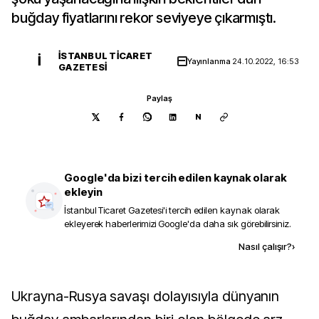
buğday fiyatlarını rekor seviyeye çıkarmıştı.
İSTANBUL TICARET
İ
Yayınlanma
24.10.2022, 16:53
GAZETESI
Paylaş
N
Google'da bizi tercih edilen kaynak olarak
ekleyin
İstanbul Ticaret Gazetesi
'i tercih edilen kaynak olarak
ekleyerek haberlerimizi Google'da daha sık görebilirsiniz.
Kaynak ekle
Nasıl çalışır?
›
Ukrayna-Rusya savaşı dolayısıyla dünyanın