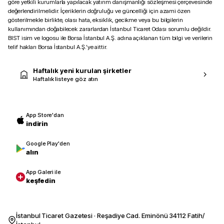
göre yetkili kurumlarla yapılacak yatırım danışmanlığı sözleşmesi çerçevesinde
değerlendirilmelidir. İçeriklerin doğruluğu ve güncelliği için azami özen
gösterilmekle birlikte, olası hata, eksiklik, gecikme veya bu bilgilerin
kullanımından doğabilecek zararlardan İstanbul Ticaret Odası sorumlu değildir.
BIST isim ve logosu ile Borsa İstanbul A.Ş. adına açıklanan tüm bilgi ve verilerin
telif hakları Borsa İstanbul A.Ş.’ye aittir.
Haftalık yeni kurulan şirketler
Haftalık listeye göz atın
App Store'dan
indirin
Google Play'den
alın
App Galeri ile
keşfedin
İstanbul Ticaret Gazetesi · Reşadiye Cad. Eminönü 34112 Fatih/