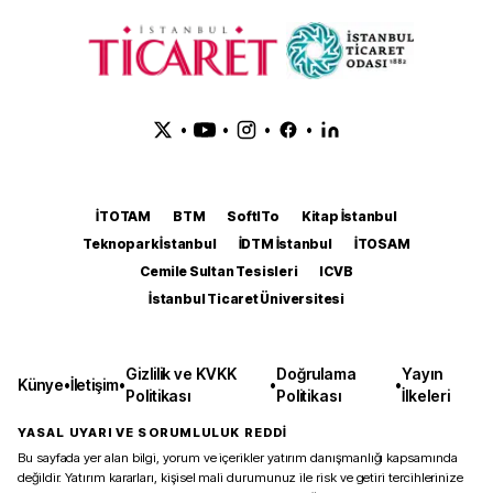
•
•
•
•
İTOTAM
BTM
SoftITo
Kitap İstanbul
Teknopark İstanbul
İDTM İstanbul
İTOSAM
Cemile Sultan Tesisleri
ICVB
İstanbul Ticaret Üniversitesi
Gizlilik ve KVKK
Doğrulama
Yayın
Künye
•
İletişim
•
•
•
Politikası
Politikası
İlkeleri
YASAL UYARI VE SORUMLULUK REDDİ
Bu sayfada yer alan bilgi, yorum ve içerikler yatırım danışmanlığı kapsamında
değildir. Yatırım kararları, kişisel mali durumunuz ile risk ve getiri tercihlerinize