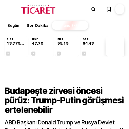
Bugün
Son Dakika
Finans
EKSTRA
BIST
USD
EUR
GBP
13.779,39
47,70
55,19
64,43
PİYASA
VERİLERİ
-0,14%
+0,15%
+0,32%
+0,40%
Dünya
Budapeşte zirvesi öncesi
pürüz: Trump-Putin görüşmesi
ertelenebilir
ABD Başkanı Donald Trump ve Rusya Devlet