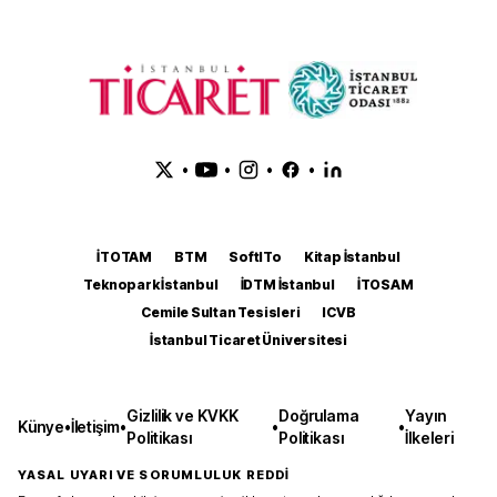
•
•
•
•
İTOTAM
BTM
SoftITo
Kitap İstanbul
Teknopark İstanbul
İDTM İstanbul
İTOSAM
Cemile Sultan Tesisleri
ICVB
İstanbul Ticaret Üniversitesi
Gizlilik ve KVKK
Doğrulama
Yayın
Künye
•
İletişim
•
•
•
Politikası
Politikası
İlkeleri
YASAL UYARI VE SORUMLULUK REDDİ