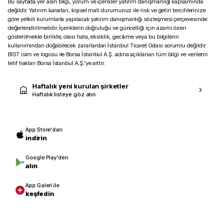
Bu sayfada yer alan bilgi, yorum ve içerikler yatırım danışmanlığı kapsamında
değildir. Yatırım kararları, kişisel mali durumunuz ile risk ve getiri tercihlerinize
göre yetkili kurumlarla yapılacak yatırım danışmanlığı sözleşmesi çerçevesinde
değerlendirilmelidir. İçeriklerin doğruluğu ve güncelliği için azami özen
gösterilmekle birlikte, olası hata, eksiklik, gecikme veya bu bilgilerin
kullanımından doğabilecek zararlardan İstanbul Ticaret Odası sorumlu değildir.
BIST isim ve logosu ile Borsa İstanbul A.Ş. adına açıklanan tüm bilgi ve verilerin
telif hakları Borsa İstanbul A.Ş.’ye aittir.
Haftalık yeni kurulan şirketler
Haftalık listeye göz atın
App Store'dan
indirin
Google Play'den
alın
App Galeri ile
keşfedin