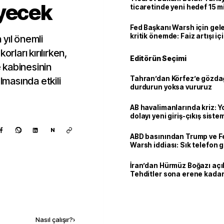
eyecek
ticaretinde yeni hedef 15 mi
Fed Başkanı Warsh için gel
kritik önemde: Faiz artışı içi
yıl önemli
var
rları kırılırken,
Editörün Seçimi
 kabinesinin
Tahran’dan Körfez’e gözdağ
lmasında etkili
durdurun yoksa vururuz
AB havalimanlarında kriz: 
dolayı yeni giriş-çıkış sist
çıkarılıyor
N
ABD basınından Trump ve F
Warsh iddiası: Sık telefon 
dikkat çekiyor
İran’dan Hürmüz Boğazı açı
Tehditler sona erene kadar
kalacak
Kaynak ekle
Nasıl çalışır?
›