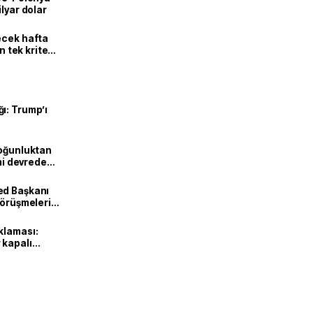
lyar dolar
ecek hafta
n tek kriter
ı: Trump’ı
Yoğunluktan
emi devreden
ed Başkanı
görüşmeleri
klaması:
 kapalı