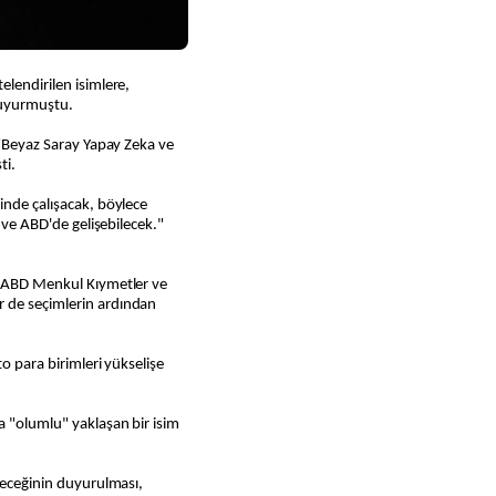
elendirilen isimlere,
duyurmuştu.
 "Beyaz Saray Yapay Zeka ve
ti.
inde çalışacak, böylece
k ve ABD'de gelişebilecek."
n ABD Menkul Kıymetler ve
 de seçimlerin ardından
to para birimleri yükselişe
a "olumlu" yaklaşan bir isim
ileceğinin duyurulması,