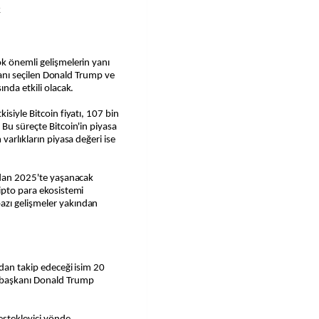
k
şkanı seçilen Donald Trump ve
ında etkili olacak.
isiyle Bitcoin fiyatı, 107 bin
 Bu süreçte Bitcoin'in piyasa
varlıkların piyasa değeri ise
ından 2025'te yaşanacak
ipto para ekosistemi
azı gelişmeler yakından
ndan takip edeceği isim 20
ş başkanı Donald Trump