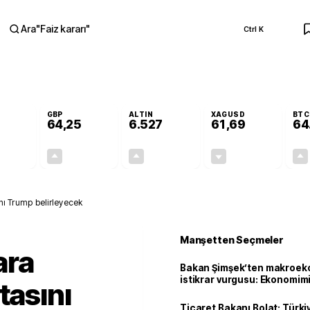
Ara
"
Faiz kararı
"
Ctrl K
RA
GBP
ALTIN
XAGUSD
BTC
64,25
6.527
61,69
64
+0,03%
+0,25%
+0,48%
-0,56%
0,01
0,16
31,01
-0,35
ını Trump belirleyecek
Manşetten Seçmeler
ara
Bakan Şimşek’ten makroek
istikrar vurgusu: Ekonomim
tasını
dayanıklılığını daha da güç
Ticaret Bakanı Bolat: Türk