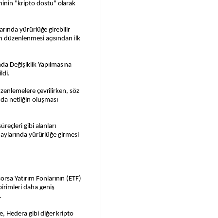
nin "kripto dostu" olarak
larında yürürlüğe girebilir
in düzenlenmesi açısından ilk
a Değişiklik Yapılmasına
ldi.
üzenlemelere çevrilirken, söz
da netliğin oluşması
üreçleri gibi alanları
lk aylarında yürürlüğe girmesi
rsa Yatırım Fonlarının (ETF)
irimleri daha geniş
.
, Hedera gibi diğer kripto