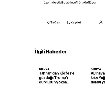
üzerinde etkili olabileceği öngörülüyor.
Beğen
Kaydet
İlgili Haberler
DÜNYA
DÜNYA
Tahran’dan Körfez’e
AB hava
gözdağı: Trump’ı
kriz: Yo
durdurun yoksa
dolayı ye
vururuz
sistemi
çıkarılıy