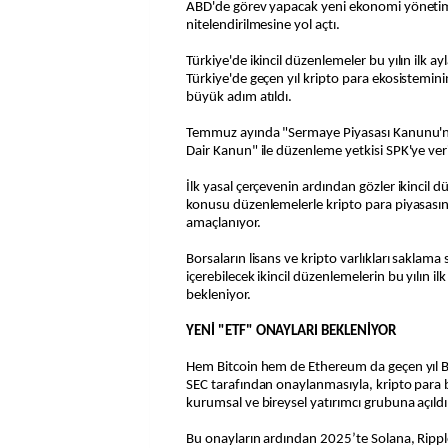
ABD'de görev yapacak yeni ekonomi yönetimi
nitelendirilmesine yol açtı.
Türkiye'de ikincil düzenlemeler bu yılın ilk ay
Türkiye'de geçen yıl kripto para ekosistemin
büyük adım atıldı.
Temmuz ayında "Sermaye Piyasası Kanunu'nd
Dair Kanun" ile düzenleme yetkisi SPK'ye veri
İlk yasal çerçevenin ardından gözler ikincil d
konusu düzenlemelerle kripto para piyasasın
amaçlanıyor.
Borsaların lisans ve kripto varlıkları saklama s
içerebilecek ikincil düzenlemelerin bu yılın i
bekleniyor.
YENİ "ETF" ONAYLARI BEKLENİYOR
Hem Bitcoin hem de Ethereum da geçen yıl Bo
SEC tarafından onaylanmasıyla, kripto para b
kurumsal ve bireysel yatırımcı grubuna açıldı
Bu onayların ardından 2025’te Solana, Ripple