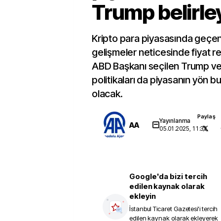
Trump belirl
Kripto para piyasasında geçen 
gelişmeler neticesinde fiyat reko
ABD Başkanı seçilen Trump ve
politikaları da piyasanın yön bu
olacak.
Paylaş
Yayınlanma
AA
05.01.2025, 11:31
Google'da bizi tercih
edilen kaynak olarak
ekleyin
İstanbul Ticaret Gazetesi
'i tercih
edilen kaynak olarak ekleyerek