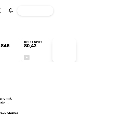
ÜYE
CANLI BORSA
Girişi
BRENTSPOT
.846
80,43
PİYASA
VERİLERİ
+0,64%
+1,93%
+0,00
1,52
onomik
izin
lendirdik
iye-Polonya