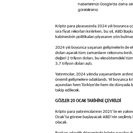
haberlerimizi Google'da daha sı
görebilirsiniz.
Kripto para piyasasında 2024 yılı boyunca çok önemli gelişmelerin yanı
sıra fiyat rekorları kırılırken, bu yıl, ABD Ba
kabinesinin politikaları piyasanın yön bulmas
2024 yılı boyunca yaşanan gelişmelerin de etk
doları aşarak tüm zamanların rekorunu kırdı.
değeri 2 trilyon doları, bu ekosistemdeki tüm 
3,7 trilyon doları aştı.
Yatırımcılar, 2024 yılında yaşananların ard
önemli gelişmelere odaklandı. Yıl boyunca kr
açısından hem Türkiye'de hem de dünyada b
takip edilecek.
GÖZLER 20 OCAK TARİHİNE ÇEVRİLDİ
Kripto para yatırımcılarının 2025’te en yakı
Ocak’ta göreve başlayacak ABD’nin seçilmi
olacak.