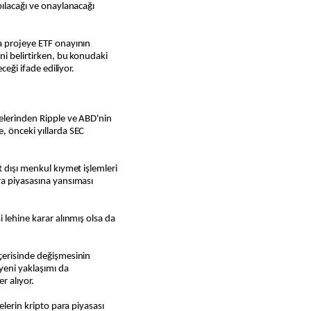
pılacağı ve onaylanacağı
a projeye ETF onayının
ni belirtirken, bu konudaki
ceği ifade ediliyor.
jelerinden Ripple ve ABD'nin
, önceki yıllarda SEC
t dışı menkul kıymet işlemleri
ra piyasasına yansıması
 lehine karar alınmış olsa da
çerisinde değişmesinin
yeni yaklaşımı da
r alıyor.
elerin kripto para piyasası