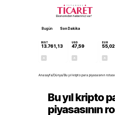
Ekonomiden haberiniz var!
Bugün
Son Dakika
Finans
EKST
BIST
USD
EUR
13.761,13
47,59
55,02
+0,42%
+0,06%
58,00
0,03
Anasayfa
/
Dünya
/
Bu yıl kripto para piyasasının rotas
Bu yıl kripto p
piyasasının ro