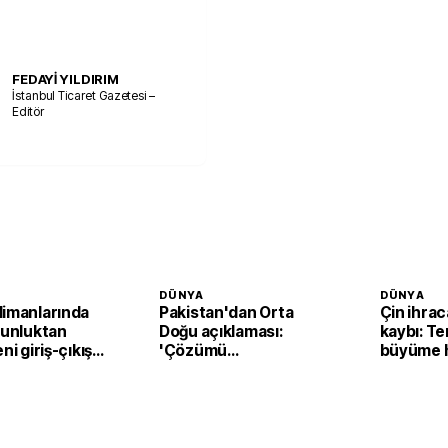
FEDAYİ YILDIRIM
İstanbul Ticaret Gazetesi –
Editör
DÜNYA
DÜNYA
limanlarında
Pakistan'dan Orta
Çin ihra
ğunluktan
Doğu açıklaması:
kaybı: T
ni giriş-çıkış
'Çözümü
büyüme h
 devreden
destekliyoruz'
yavaşlam
or
bekleniy