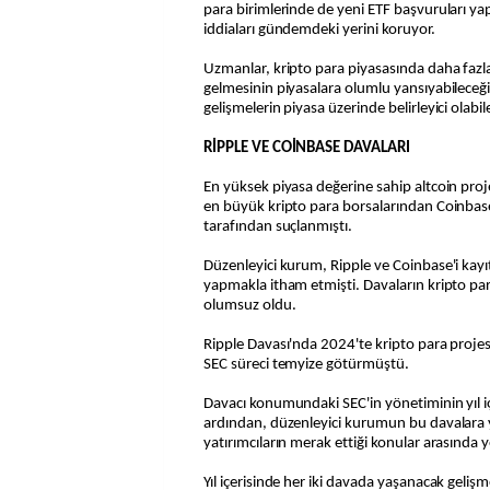
para birimlerinde de yeni ETF başvuruları ya
iddiaları gündemdeki yerini koruyor.
Uzmanlar, kripto para piyasasında daha fazl
gelmesinin piyasalara olumlu yansıyabileceği
gelişmelerin piyasa üzerinde belirleyici olabile
RİPPLE VE COİNBASE DAVALARI
En yüksek piyasa değerine sahip altcoin pro
en büyük kripto para borsalarından Coinbase
tarafından suçlanmıştı.
Düzenleyici kurum, Ripple ve Coinbase'i kayı
yapmakla itham etmişti. Davaların kripto pa
olumsuz oldu.
Ripple Davası'nda 2024'te kripto para projesi
SEC süreci temyize götürmüştü.
Davacı konumundaki SEC'in yönetiminin yıl i
ardından, düzenleyici kurumun bu davalara 
yatırımcıların merak ettiği konular arasında ye
Yıl içerisinde her iki davada yaşanacak gelişm