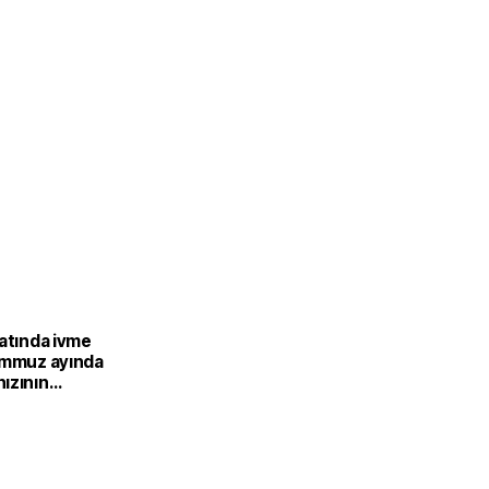
catında ivme
emmuz ayında
ızının
ası
or