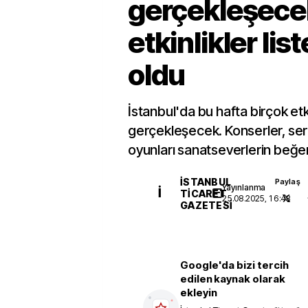
gerçekleşece
etkinlikler list
oldu
İstanbul'da bu hafta birçok etk
gerçekleşecek. Konserler, serg
oyunları sanatseverlerin beğe
İSTANBUL
Paylaş
Yayınlanma
İ
TICARET
25.08.2025, 16:43
GAZETESI
Google'da bizi tercih
edilen kaynak olarak
ekleyin