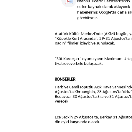
İstanbul Ticaret Gazetesi
'i tercih
edilen kaynak olarak ekleyerek
haberlerimizi Google'da daha sı
görebilirsiniz.
Atatürk Kültür Merkezi'nde (AKM) bugün, yarın, 27 ve 28 Ağustos'ta
"Köpekle Kurt Arasında", 29-31 Ağustos'ta i
Kadın" filmleri izleyiciye sunulacak.
"Süt Kardeşler" oyunu yarın Maximum Uniq
tiyatroseverlerle buluşacak.
KONSERLER
Harbiye Cemil Topuzlu Açık Hava Sahnesi'nd
Ağustos'ta Khruangbin, 28 Ağustos'ta Yıldız 
Bedavacı, 30 Ağustos'ta Sıla ve 31 Ağustos'
verecek.
Ece Seçkin 29 Ağustos'ta, Berkay 31 Ağustos
dinleyici karşısında olacak.