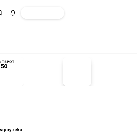
ÜYE
CANLI BORSA
Girişi
NTSPOT
,50
PİYASA
VERİLERİ
-1,55%
-1,28
 yapay zeka