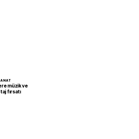
SANAT
ere müzik ve
aj fırsatı