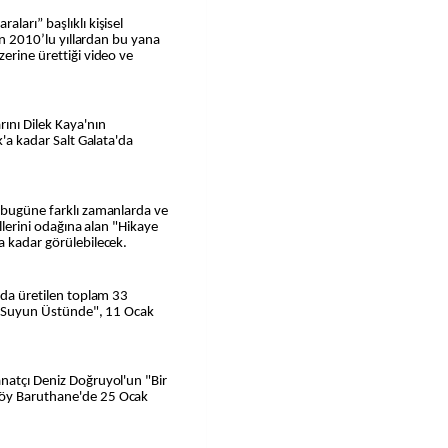
ları” başlıklı kişisel
nın 2010’lu yıllardan bu yana
erine ürettiği video ve
ını Dilek Kaya'nın
k'a kadar Salt Galata'da
n bugüne farklı zamanlarda ve
illerini odağına alan "Hikaye
a kadar görülebilecek.
arda üretilen toplam 33
nda Suyun Üstünde", 11 Ocak
anatçı Deniz Doğruyol'un "Bir
köy Baruthane'de 25 Ocak