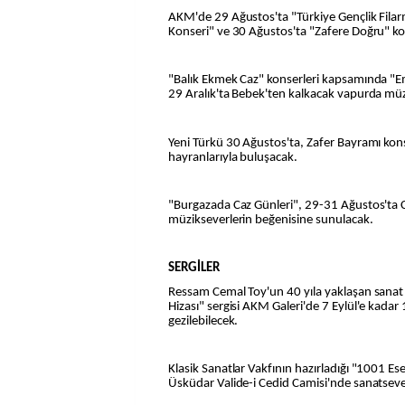
AKM'de 29 Ağustos'ta "Türkiye Gençlik Filar
Konseri" ve 30 Ağustos'ta "Zafere Doğru" kons
"Balık Ekmek Caz" konserleri kapsamında "Em
29 Aralık'ta Bebek'ten kalkacak vapurda müz
Yeni Türkü 30 Ağustos'ta, Zafer Bayramı kon
hayranlarıyla buluşacak.
"Burgazada Caz Günleri", 29-31 Ağustos'ta 
müzikseverlerin beğenisine sunulacak.
SERGİLER
Ressam Cemal Toy'un 40 yıla yaklaşan sanat
Hizası" sergisi AKM Galeri'de 7 Eylül'e kada
gezilebilecek.
Klasik Sanatlar Vakfının hazırladığı "1001 Eser
Üsküdar Valide-i Cedid Camisi'nde sanatseverl