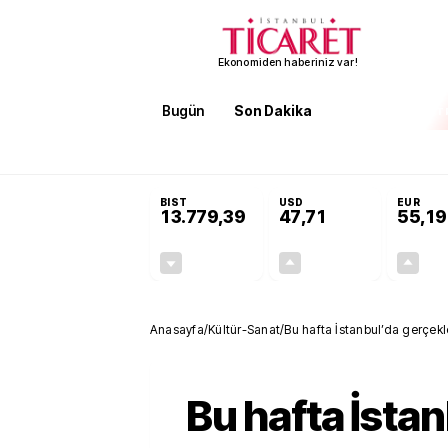
Ekonomiden haberiniz var!
Bugün
Son Dakika
Finans
EKST
SON DAKİKA
Öğrenci affı ve ek sınav hakkı 
BIST
USD
EUR
13.779,39
47,71
55,19
-0,14%
+0,18%
-19,42
0,09
Anasayfa
/
Kültür-Sanat
/
Bu hafta İstanbul’da gerçekleş
Bu hafta İsta