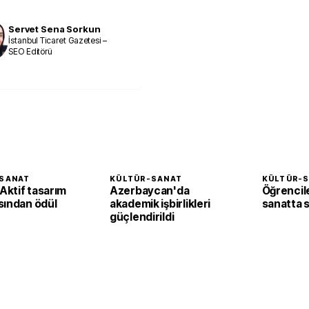
Servet Sena Sorkun
İstanbul Ticaret Gazetesi –
SEO Editörü
SANAT
KÜLTÜR-SANAT
KÜLTÜR-
ktif tasarım
Azerbaycan'da
Öğrencil
sından ödül
akademik işbirlikleri
sanatta st
güçlendirildi