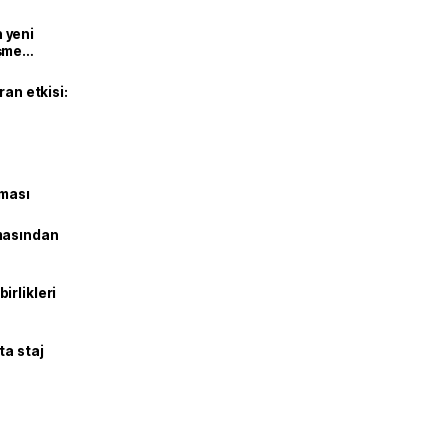
n yeni
şme
ran etkisi:
şması
masından
irlikleri
ta staj