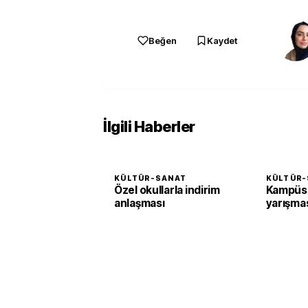
Beğen
Kaydet
İlgili Haberler
KÜLTÜR-SANAT
KÜLTÜR-
Özel okullarla indirim
KampüsA
anlaşması
yarışma