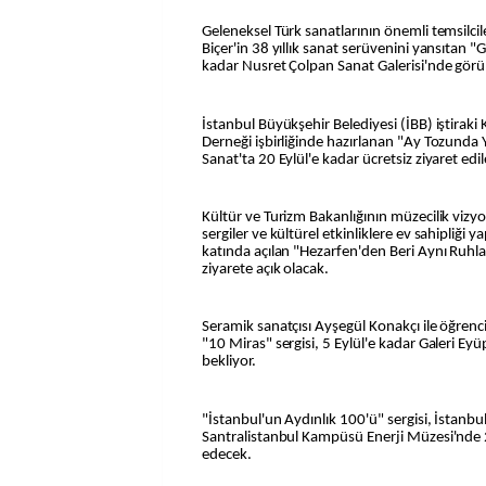
Geleneksel Türk sanatlarının önemli temsilci
Biçer'in 38 yıllık sanat serüvenini yansıtan "Gö
kadar Nusret Çolpan Sanat Galerisi'nde görü
İstanbul Büyükşehir Belediyesi (İBB) iştiraki Kü
Derneği işbirliğinde hazırlanan "Ay Tozunda Y
Sanat'ta 20 Eylül'e kadar ücretsiz ziyaret edil
Kültür ve Turizm Bakanlığının müzecilik vizy
sergiler ve kültürel etkinliklere ev sahipliği
katında açılan "Hezarfen'den Beri Aynı Ruhla"
ziyarete açık olacak.
Seramik sanatçısı Ayşegül Konakçı ile öğrenci
"10 Miras" sergisi, 5 Eylül'e kadar Galeri Eyü
bekliyor.
"İstanbul'un Aydınlık 100'ü" sergisi, İstanbul
Santralistanbul Kampüsü Enerji Müzesi'nde
edecek.