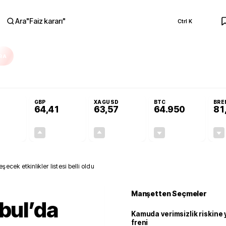
Ara
"
Faiz kararı
"
Ctrl K
RA
Resmi Gazete'de!
Öğrenci affı ve ek sınav hakkı Resmi Gazete'de!
GBP
XAGUSD
BTC
BRE
64,41
63,57
64.950
81
+0,32%
+0,38%
+3,37%
-0,09%
0,18
0,24
2,07
+0,00
ecek etkinlikler listesi belli oldu
Manşetten Seçmeler
nbul’da
Kamuda verimsizlik riskine
freni