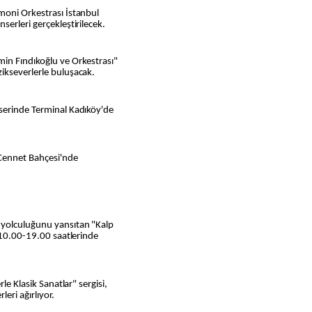
moni Orkestrası İstanbul
erleri gerçekleştirilecek.
in Fındıkoğlu ve Orkestrası"
ikseverlerle buluşacak.
serinde Terminal Kadıköy'de
Cennet Bahçesi'nde
 yolculuğunu yansıtan "Kalp
r 10.00-19.00 saatlerinde
le Klasik Sanatlar" sergisi,
eri ağırlıyor.