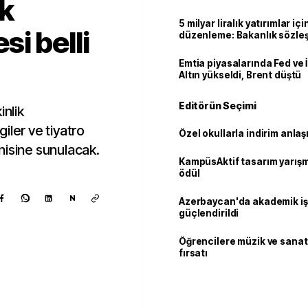
k
5 milyar liralık yatırımlar içi
esi belli
düzenleme: Bakanlık sözle
imzalayabilecek
Emtia piyasalarında Fed ve İ
Altın yükseldi, Brent düştü
Editörün Seçimi
inlik
iler ve tiyatro
Özel okullarla indirim anla
nisine sunulacak.
KampüsAktif tasarım yarış
ödül
N
Azerbaycan'da akademik işb
güçlendirildi
Öğrencilere müzik ve sanat
fırsatı
Kaynak ekle