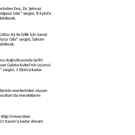
lerinden Doç. Dr. Şehnaz
lgesiz İzler" sergisi, 8 Eylül'e
lebilecek.
ltür AŞ ile İyilik İçin Sanat
ürür Gibi" sergisi, Taksim
ebilecek.
onu doğrultusunda tarihi
 yapan Galata Kulesi'nin üçüncü
 sergisi, 1 Ekim'e kadar
lerinin eserlerinden oluşan
psultan'da meraklılarını
 Bilgi Üniversitesi
 21 Kasım'a kadar devam