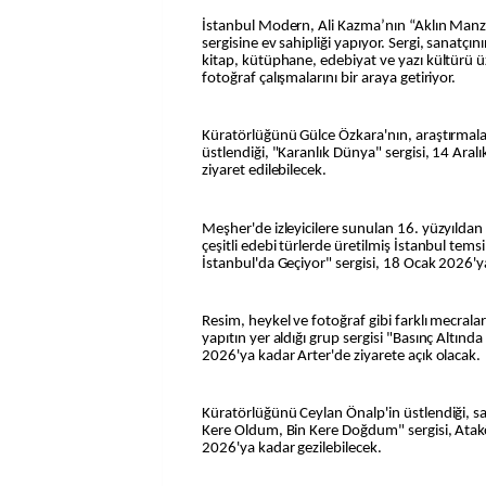
İstanbul Modern, Ali Kazma’nın “Aklın Manzara
sergisine ev sahipliği yapıyor. Sergi, sanatçı
kitap, kütüphane, edebiyat ve yazı kültürü üz
fotoğraf çalışmalarını bir araya getiriyor.
Küratörlüğünü Gülce Özkara'nın, araştırmalar
üstlendiği, "Karanlık Dünya" sergisi, 14 Aralı
ziyaret edilebilecek.
Meşher'de izleyicilere sunulan 16. yüzyılda
çeşitli edebi türlerde üretilmiş İstanbul tems
İstanbul'da Geçiyor" sergisi, 18 Ocak 2026'y
Resim, heykel ve fotoğraf gibi farklı mecral
yapıtın yer aldığı grup sergisi "Basınç Altı
2026'ya kadar Arter'de ziyarete açık olacak.
Küratörlüğünü Ceylan Önalp'in üstlendiği, s
Kere Oldum, Bin Kere Doğdum" sergisi, Ata
2026'ya kadar gezilebilecek.