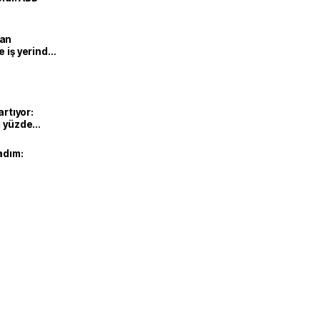
man
e iş yerinde
artıyor:
ı yüzde
adım: