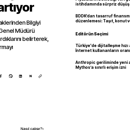
artıyor
istihdamında sürpriz düşüş
BDDK’dan tasarruf finans
düzenlemesi: Taşıt, konut v
aklerinden Bilgiyi
limitler değişti
 Genel Müdürü
Editörün Seçimi
rdıklarını belirterek,
Türkiye'de dijitalleşme hızı 
armayı
İnternet kullananların oran
92,3'e yükseldi
Anthropic geriliminde yeni 
Mythos’a sınırlı erişim izni
N
Kaynak ekle
Nasıl çalışır?
›