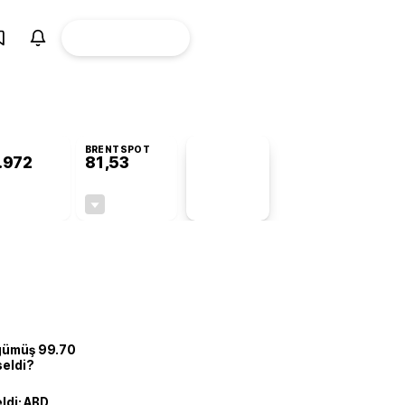
ÜYE
CANLI BORSA
Girişi
BRENTSPOT
.972
81,53
PİYASA
VERİLERİ
+0,82%
-1,51%
+0,00
-1,25
 gümüş 99.70
seldi?
eldi: ABD