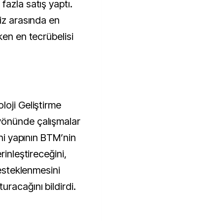
azla satış yaptı.
iz arasında en
ken en tecrübelisi
loji Geliştirme
yönünde çalışmalar
eni yapının BTM’nin
rinleştireceğini,
desteklenmesini
racağını bildirdi.