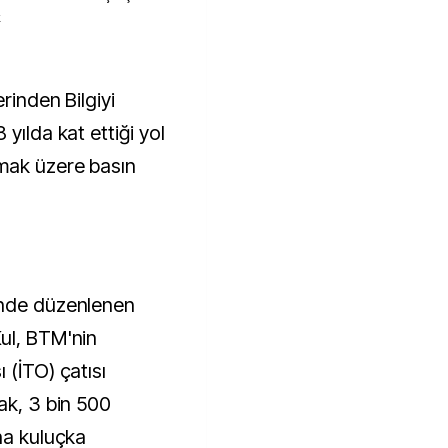
k
yılda kat ettiği yol
şmak üzere basın
inde düzenlenen
ul, BTM'nin
 (İTO) çatısı
ak, 3 bin 500
na kuluçka