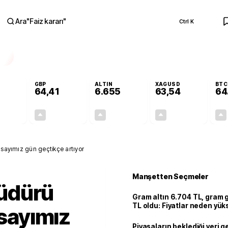
Ara
"
Faiz kararı
"
Ctrl K
RA
GBP
ALTIN
XAGUSD
BTC
64,41
6.655
63,54
64
+0,32%
+0,38%
+2,51%
+3,32%
0,17
0,24
162,81
2,04
 sayımız gün geçtikçe artıyor
Manşetten Seçmeler
üdürü
Gram altın 6.704 TL, gram
TL oldu: Fiyatlar neden yük
 sayımız
Piyasaların beklediği veri g