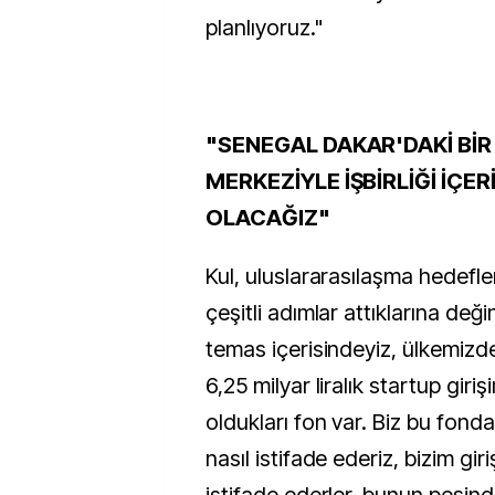
planlıyoruz."
"SENEGAL DAKAR'DAKİ Bİ
MERKEZİYLE İŞBİRLİĞİ İÇER
OLACAĞIZ"
Kul, uluslararasılaşma hedefl
çeşitli adımlar attıklarına değ
temas içerisindeyiz, ülkemizde
6,25 milyar liralık startup giriş
oldukları fon var. Biz bu fond
nasıl istifade ederiz, bizim giri