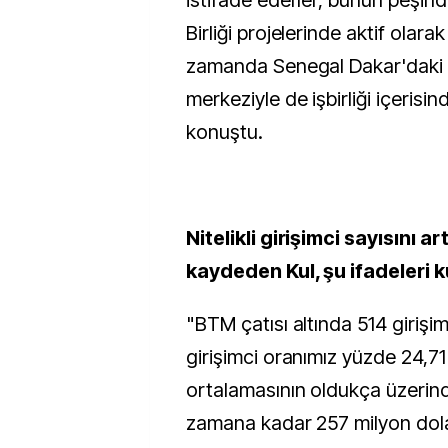
istifade ederler, bunun peşind
Birliği projelerinde aktif olara
zamanda Senegal Dakar'daki b
merkeziyle de işbirliği içerisin
konuştu.
Nitelikli girişimci sayısını ar
kaydeden Kul, şu ifadeleri k
"BTM çatısı altında 514 girişi
girişimci oranımız yüzde 24,71
ortalamasının oldukça üzerind
zamana kadar 257 milyon dol