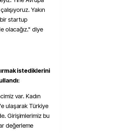
eyiz. Yine Avrupa
k çalışıyoruz. Yakın
ir startup
de olacağız." diye
tırmak istediklerini
ullandı:
mcimiz var. Kadın
'e ulaşarak Türkiye
e. Girişimlerimiz bu
ar değerleme