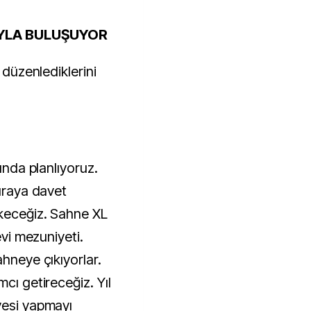
RIYLA BULUŞUYOR
 düzenlediklerini
nunda planlıyoruz.
buraya davet
ekeceğiz. Sahne XL
evi mezuniyeti.
ahneye çıkıyorlar.
cı getireceğiz. Yıl
vesi yapmayı