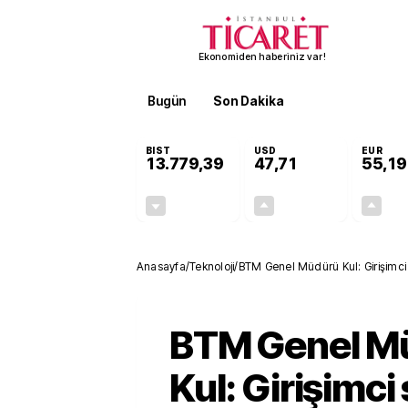
Ekonomiden haberiniz var!
Bugün
Son Dakika
Finans
EKST
BIST
USD
EUR
13.779,39
47,71
55,19
-0,14%
+0,18%
-19,42
0,09
Anasayfa
/
Teknoloji
/
BTM Genel Müdürü Kul: Girişimci
BTM Genel M
Kul: Girişimci