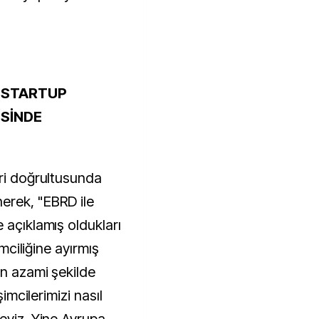
R STARTUP
İSİNDE
eri doğrultusunda
inerek, "EBRD ile
 açıklamış oldukları
imciliğine ayırmış
an azami şekilde
şimcilerimizi nasıl