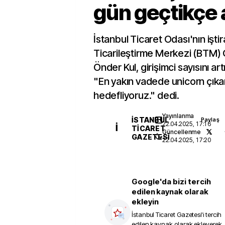
gün geçtikçe 
İstanbul Ticaret Odası'nın iştir
Ticarileştirme Merkezi (BTM)
Önder Kul, girişimci sayısını artı
"En yakın vadede unicorn çık
hedefliyoruz." dedi.
Yayınlanma
İSTANBUL
Paylaş
22.04.2025, 17:16
İ
TICARET
Güncellenme
GAZETESI
22.04.2025, 17:20
Google'da bizi tercih
edilen kaynak olarak
ekleyin
İstanbul Ticaret Gazetesi
'i tercih
edilen kaynak olarak ekleyerek