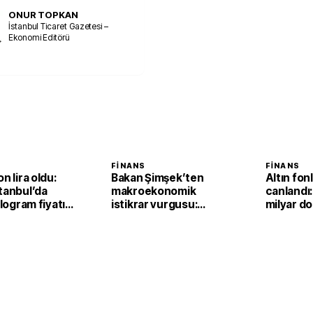
ONUR TOPKAN
İstanbul Ticaret Gazetesi –
Ekonomi Editörü
FINANS
FINANS
n lira oldu:
Bakan Şimşek’ten
Altın fonl
tanbul’da
makroekonomik
canlandı:
ilogram fiyatı
istikrar vurgusu:
milyar dol
,2 yükseldi
Ekonomimizin
dayanıklılığını daha da
güçlendirdik