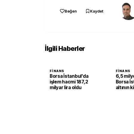
Beğen
Kaydet
İlgili Haberler
FINANS
FINANS
Borsa İstanbul’da
6,5 milyo
işlem hacmi 187,2
Borsa İs
milyar lira oldu
altının k
yüzde 2