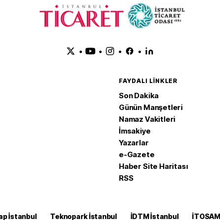
•
•
•
•
FAYDALI LINKLER
Son Dakika
Günün Manşetleri
Namaz Vakitleri
İmsakiye
Yazarlar
e-Gazete
Haber Site Haritası
RSS
ap İstanbul
Teknopark İstanbul
İDTM İstanbul
İTOSA