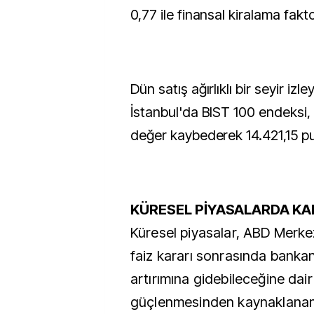
0,77 ile finansal kiralama fakt
Dün satış ağırlıklı bir seyir izl
İstanbul'da BIST 100 endeksi
değer kaybederek 14.421,15 
KÜRESEL PİYASALARDA KAR
Küresel piyasalar, ABD Merke
faiz kararı sonrasında bankanı
artırımına gidebileceğine dai
güçlenmesinden kaynaklanan 