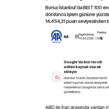
Borsa İstanbul'da BIST 100 en
dördüncü işlem gününe yüzde 
14.454,31 puan seviyesinden b
Paylaş
Yayınlanma
AA
18.06.2026, 10:09
Google'da bizi tercih
edilen kaynak olarak
ekleyin
İstanbul Ticaret Gazetesi
'i tercih
edilen kaynak olarak ekleyerek
haberlerimizi Google'da daha sı
görebilirsiniz.
ABD ile İran arasında varılan mutabakatın