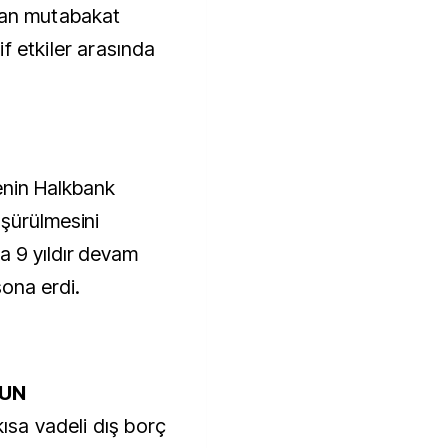
nan mutabakat
f etkiler arasında
nin Halkbank
üşürülmesini
a 9 yıldır devam
ona erdi.
ĞUN
kısa vadeli dış borç