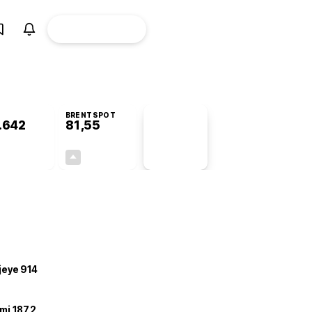
ÜYE
CANLI BORSA
Girişi
BRENTSPOT
.642
81,55
PİYASA
VERİLERİ
-0,23%
+3,35%
+0,00
2,64
ojeye 914
mi 187,2