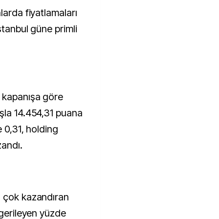
larda fiyatlamaları
stanbul güne primli
i kapanışa göre
şla 14.454,31 puana
e 0,31, holding
andı.
n çok kazandıran
 gerileyen yüzde