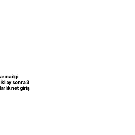
arına ilgi
 İki ay sonra 3
arlık net giriş