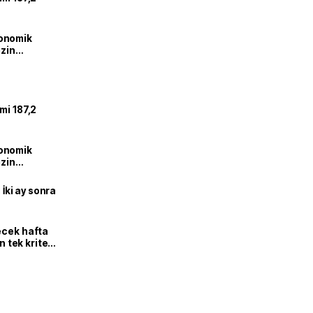
onomik
izin
lendirdik
mi 187,2
onomik
izin
lendirdik
 İki ay sonra
ecek hafta
n tek kriter