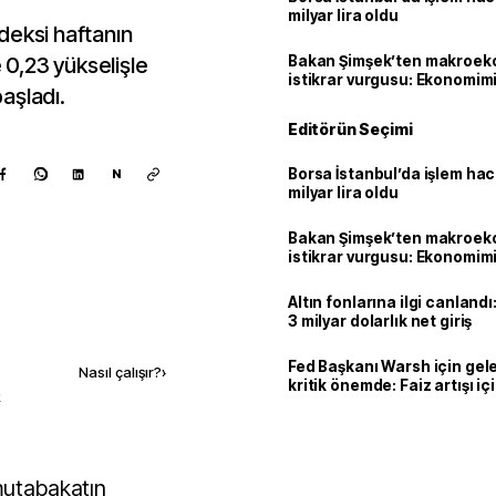
milyar lira oldu
deksi haftanın
0,23 yükselişle
Bakan Şimşek’ten makroek
istikrar vurgusu: Ekonomim
aşladı.
dayanıklılığını daha da güç
Editörün Seçimi
Borsa İstanbul’da işlem hac
N
milyar lira oldu
Bakan Şimşek’ten makroek
istikrar vurgusu: Ekonomim
dayanıklılığını daha da güç
Altın fonlarına ilgi canlandı:
3 milyar dolarlık net giriş
Kaynak ekle
Fed Başkanı Warsh için gel
Nasıl çalışır?
›
kritik önemde: Faiz artışı içi
k
var