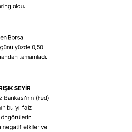
oring oldu.
eyen Borsa
, günü yüzde 0,50
puandan tamamladı.
IŞIK SEYİR
z Bankası'nın (Fed)
n bu yıl faiz
r öngörülerin
negatif etkiler ve