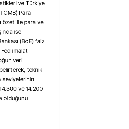
istikleri ve Türkiye
(TCMB) Para
ı özeti ile para ve
ışında ise
Bankası (BoE) faiz
 Fed imalat
oğun veri
elirterek, teknik
 seviyelerinin
14.300 ve 14.200
a olduğunu