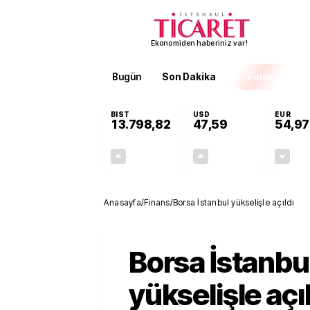
Ekonomiden haberiniz var!
Bugün
Son Dakika
Finans
EKST
BIST
USD
EUR
13.798,82
47,59
54,97
+0,70%
+0,06%
95,68
0,03
Anasayfa
/
Finans
/
Borsa İstanbul yükselişle açıldı
Borsa İstanbu
yükselişle açı