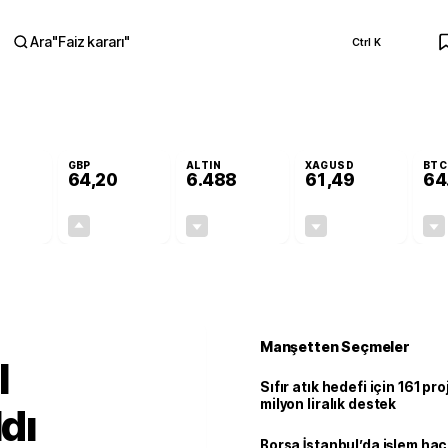
Ara
"
Faiz kararı
"
Ctrl K
RA
GBP
ALTIN
XAGUSD
BTC
64,20
6.488
61,49
64
-0,07%
+0,15%
-0,12%
-0,89%
-0,04
0,10
-7,75
-0,55
Manşetten Seçmeler
l
Sıfır atık hedefi için 161 pr
milyon liralık destek
ldı
Borsa İstanbul’da işlem hac