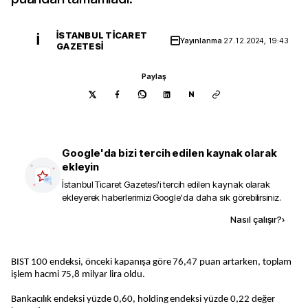
İSTANBUL TICARET
İ
Yayınlanma
27.12.2024, 19:43
GAZETESI
Paylaş
N
Google'da bizi tercih edilen kaynak olarak
ekleyin
İstanbul Ticaret Gazetesi
'i tercih edilen kaynak olarak
ekleyerek haberlerimizi Google'da daha sık görebilirsiniz.
Kaynak ekle
Nasıl çalışır?
›
BIST 100 endeksi, önceki kapanışa göre 76,47 puan artarken, toplam
işlem hacmi 75,8 milyar lira oldu.
Bankacılık endeksi yüzde 0,60, holding endeksi yüzde 0,22 değer