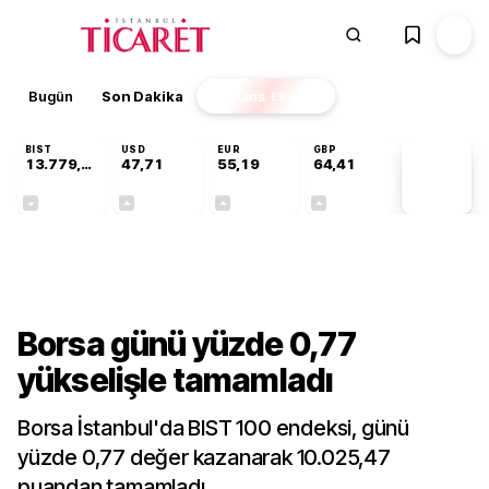
Bugün
Son Dakika
Finans
EKSTRA
BIST
USD
EUR
GBP
13.779,39
47,71
55,19
64,41
PİYASA
VERİLERİ
-0,14%
+0,18%
+0,32%
+0,38%
Ekonomi
Borsa günü yüzde 0,77
yükselişle tamamladı
Borsa İstanbul'da BIST 100 endeksi, günü
yüzde 0,77 değer kazanarak 10.025,47
puandan tamamladı.