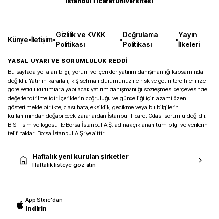
İstanbul Ticaret Üniversitesi
Gizlilik ve KVKK
Doğrulama
Yayın
Künye
•
İletişim
•
•
•
Politikası
Politikası
İlkeleri
YASAL UYARI VE SORUMLULUK REDDİ
Bu sayfada yer alan bilgi, yorum ve içerikler yatırım danışmanlığı kapsamında
değildir. Yatırım kararları, kişisel mali durumunuz ile risk ve getiri tercihlerinize
göre yetkili kurumlarla yapılacak yatırım danışmanlığı sözleşmesi çerçevesinde
değerlendirilmelidir. İçeriklerin doğruluğu ve güncelliği için azami özen
gösterilmekle birlikte, olası hata, eksiklik, gecikme veya bu bilgilerin
kullanımından doğabilecek zararlardan İstanbul Ticaret Odası sorumlu değildir.
BIST isim ve logosu ile Borsa İstanbul A.Ş. adına açıklanan tüm bilgi ve verilerin
telif hakları Borsa İstanbul A.Ş.’ye aittir.
Haftalık yeni kurulan şirketler
Haftalık listeye göz atın
App Store'dan
indirin