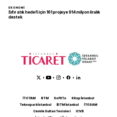
EKONOMI
Sıfır atık hedefi için 161 projeye 914 milyon liralık
destek
•
•
•
•
İTOTAM
BTM
SoftITo
Kitap İstanbul
Teknopark İstanbul
İDTM İstanbul
İTOSAM
Cemile Sultan Tesisleri
ICVB