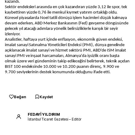
kazandı.
Sektör endeksleri arasında en çok kazandıran yüzde 3,12 ile spor, tek
kaybettiren yüzde 0,76 ile menkul kıymet yatırım ortaklığı oldu.
Küresel piyasalarda Noel tatili dönüşü işlem hacimleri düşük kalmaya
devam ederken, ABD Merkez Bankasının (Fed) gevşeme döngüsünde
gelecek yıl atacağı adımlara yönelik belirsizliklerle karışık bir seyir
izleniyor.
Analistler, haftaya yurt içinde enflasyon, ekonomik güven endeksi,
imalat sanayi Satınalma Yöneticileri Endeksi (PMI), dünya genelinde
açıklanacak imalat sanayi ve hizmet sektörü PMI, ABD'de ISM imalat
sanayi PMI ve inşaat harcamaları, Almanya'da işsizlik oranı başta
olmak üzere veri gündeminin takip edileceğini belirterek, teknik açıdan
BIST 100 endeksinde 10.000 ve 10.200 puanın direnç, 9.900 ve
9.700 seviyelerinin destek konumunda olduğunu ifade etti.
Beğen
Kaydet
FEDAYİ YILDIRIM
İstanbul Ticaret Gazetesi – Editör