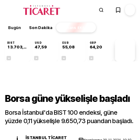
Bugün
Son Dakika
Finans
EKSTRA
BIST
USD
EUR
GBP
13.703,13
47,59
55,08
64,20
PİYASA
VERİLERİ
+0,11%
+0,05%
+0,13%
+0,17%
Ekonomi
Borsa güne yükselişle başladı
Borsa İstanbul'da BIST 100 endeksi, güne
yüzde 0,11 yükselişle 9.650,73 puandan başladı.
İSTANBUL TICARET
İ
Yayınlanma
29.11.2024, 10:10