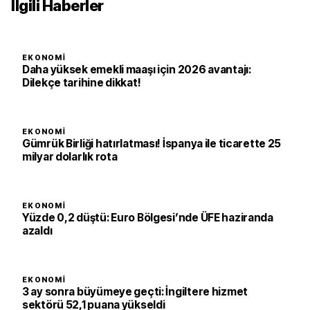
İlgili Haberler
EKONOMI
Daha yüksek emekli maaşı için 2026 avantajı:
Dilekçe tarihine dikkat!
EKONOMI
Gümrük Birliği hatırlatması! İspanya ile ticarette 25
milyar dolarlık rota
EKONOMI
Yüzde 0,2 düştü: Euro Bölgesi’nde ÜFE haziranda
azaldı
EKONOMI
3 ay sonra büyümeye geçti: İngiltere hizmet
sektörü 52,1 puana yükseldi