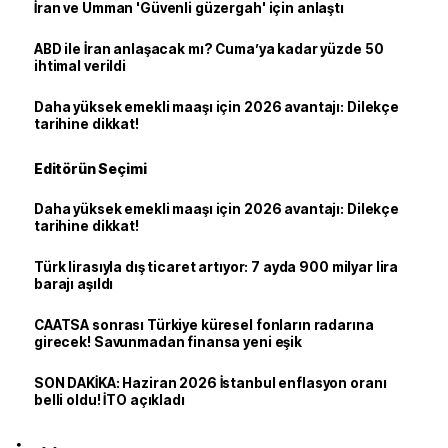
İran ve Umman 'Güvenli güzergah' için anlaştı
ABD ile İran anlaşacak mı? Cuma’ya kadar yüzde 50
ihtimal verildi
Daha yüksek emekli maaşı için 2026 avantajı: Dilekçe
tarihine dikkat!
Editörün Seçimi
Daha yüksek emekli maaşı için 2026 avantajı: Dilekçe
tarihine dikkat!
Türk lirasıyla dış ticaret artıyor: 7 ayda 900 milyar lira
barajı aşıldı
CAATSA sonrası Türkiye küresel fonların radarına
girecek! Savunmadan finansa yeni eşik
SON DAKİKA: Haziran 2026 İstanbul enflasyon oranı
belli oldu! İTO açıkladı