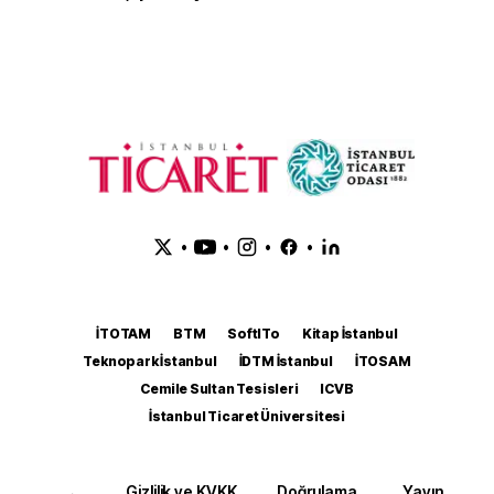
•
•
•
•
İTOTAM
BTM
SoftITo
Kitap İstanbul
Teknopark İstanbul
İDTM İstanbul
İTOSAM
Cemile Sultan Tesisleri
ICVB
İstanbul Ticaret Üniversitesi
Gizlilik ve KVKK
Doğrulama
Yayın