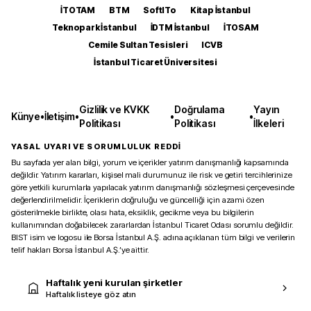
İTOTAM
BTM
SoftITo
Kitap İstanbul
Teknopark İstanbul
İDTM İstanbul
İTOSAM
Cemile Sultan Tesisleri
ICVB
İstanbul Ticaret Üniversitesi
Gizlilik ve KVKK
Doğrulama
Yayın
Künye
•
İletişim
•
•
•
Politikası
Politikası
İlkeleri
YASAL UYARI VE SORUMLULUK REDDİ
Bu sayfada yer alan bilgi, yorum ve içerikler yatırım danışmanlığı kapsamında
değildir. Yatırım kararları, kişisel mali durumunuz ile risk ve getiri tercihlerinize
göre yetkili kurumlarla yapılacak yatırım danışmanlığı sözleşmesi çerçevesinde
değerlendirilmelidir. İçeriklerin doğruluğu ve güncelliği için azami özen
gösterilmekle birlikte, olası hata, eksiklik, gecikme veya bu bilgilerin
kullanımından doğabilecek zararlardan İstanbul Ticaret Odası sorumlu değildir.
BIST isim ve logosu ile Borsa İstanbul A.Ş. adına açıklanan tüm bilgi ve verilerin
telif hakları Borsa İstanbul A.Ş.’ye aittir.
Haftalık yeni kurulan şirketler
Haftalık listeye göz atın