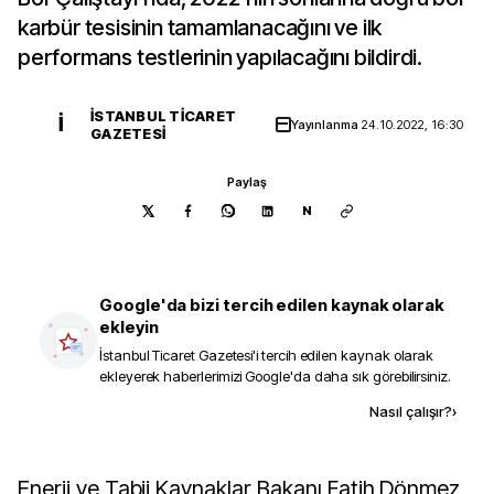
karbür tesisinin tamamlanacağını ve ilk
performans testlerinin yapılacağını bildirdi.
İSTANBUL TICARET
İ
Yayınlanma
24.10.2022, 16:30
GAZETESI
Paylaş
N
Google'da bizi tercih edilen kaynak olarak
ekleyin
İstanbul Ticaret Gazetesi
'i tercih edilen kaynak olarak
ekleyerek haberlerimizi Google'da daha sık görebilirsiniz.
Kaynak ekle
Nasıl çalışır?
›
Enerji ve Tabii Kaynaklar Bakanı Fatih Dönmez,