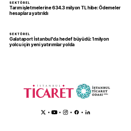
SEKTÖREL
Tarım işletmelerine 634.3 milyon TL hibe: Ödemeler
hesaplara yatırıldı
SEKTÖREL
Galataport İstanbul'da hedef büyüdü: 1 milyon
yolcu için yeni yatırımlar yolda
•
•
•
•