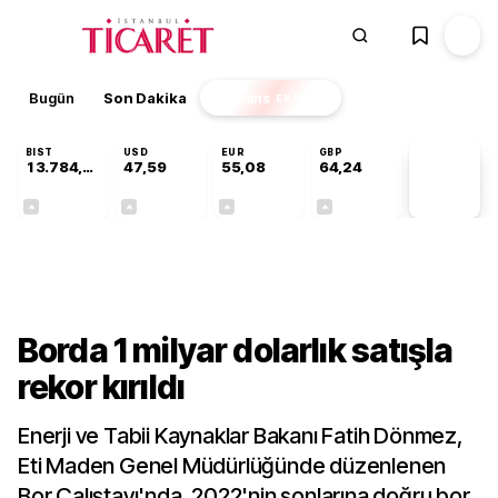
Bugün
Son Dakika
Finans
EKSTRA
BIST
USD
EUR
GBP
13.784,87
47,59
55,08
64,24
PİYASA
VERİLERİ
+0,60%
+0,06%
+0,13%
+0,22%
Sektörel
Borda 1 milyar dolarlık satışla
rekor kırıldı
Enerji ve Tabii Kaynaklar Bakanı Fatih Dönmez,
Eti Maden Genel Müdürlüğünde düzenlenen
Bor Çalıştayı'nda, 2022'nin sonlarına doğru bor