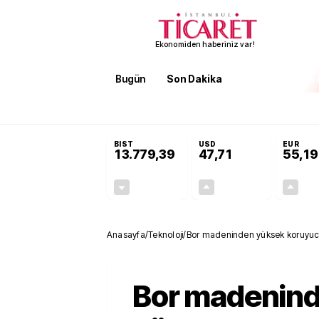
Ekonomiden haberiniz var!
Bugün
Son Dakika
Finans
EKST
SON DAKİKA
KOSGEB’den temiz enerji ve iklim tekn
BIST
USD
EUR
13.779,39
47,71
55,19
-0,14%
+0,18%
-19,42
0,09
Anasayfa
/
Teknoloji
/
Bor madeninden yüksek koruyucu
Bor madenin