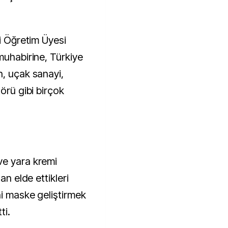
si Öğretim Üyesi
muhabirine, Türkiye
n, uçak sanayi,
örü gibi birçok
ve yara kremi
an elde ettikleri
hi maske geliştirmek
ti.