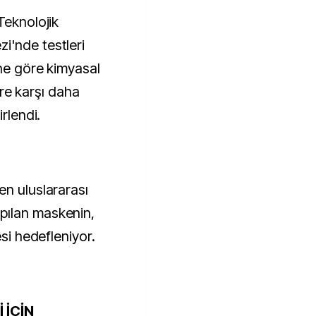
Teknolojik
i'nde testleri
ine göre kimyasal
lere karşı daha
irlendi.
en uluslararası
pılan maskenin,
esi hedefleniyor.
 İÇİN