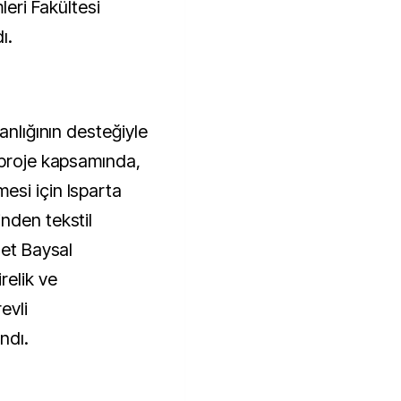
leri Fakültesi
ı.
anlığının desteğiyle
 proje kapsamında,
esi için Isparta
nden tekstil
zet Baysal
relik ve
evli
ndı.