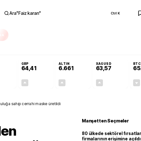
Ara
"
Faiz kararı
"
Ctrl K
RA
olojilerine yeni destek programı
Terörsüz Türkiye Yasası teklifi Adalet Ko
GBP
ALTIN
XAGUSD
BTC
64,41
6.661
63,57
65
+0,32%
+0,38%
+2,59%
+3,37%
0,18
0,24
167,96
2,07
luğa sahip cerrahi maske üretildi
Manşetten Seçmeler
den
80 ülkede sektörel fırsatla
firmalarının erişimine açıldı