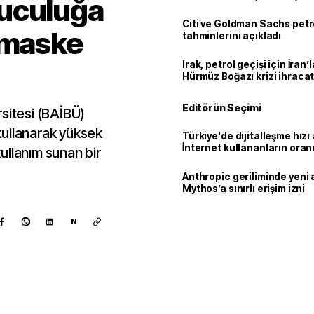
uculuğa
Citi ve Goldman Sachs petr
 maske
tahminlerini açıkladı
Irak, petrol geçişi için İran
Hürmüz Boğazı krizi ihracat
Editörün Seçimi
sitesi (BAİBÜ)
kullanarak yüksek
Türkiye'de dijitalleşme hızı 
İnternet kullananların oran
ullanım sunan bir
92,3'e yükseldi
Anthropic geriliminde yeni 
Mythos’a sınırlı erişim izni
N