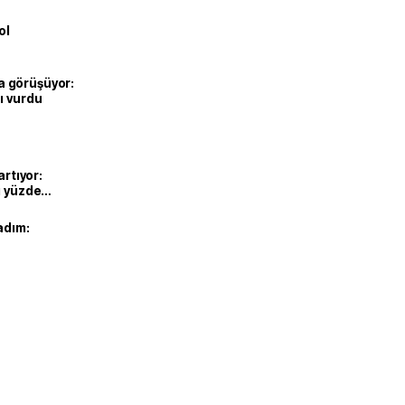
ol
’la görüşüyor:
ı vurdu
artıyor:
ı yüzde
adım: