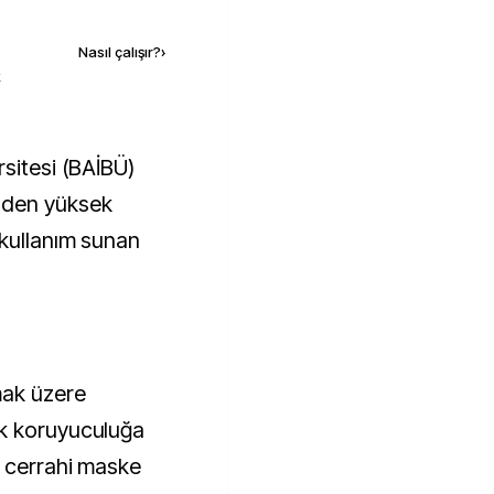
Kaynak ekle
Nasıl çalışır?
›
k
nden yüksek
 kullanım sunan
mak üzere
ek koruyuculuğa
n cerrahi maske