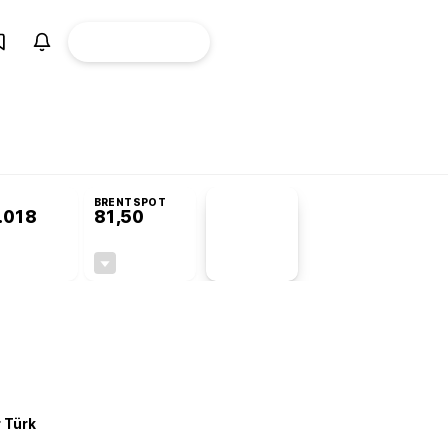
ÜYE
CANLI BORSA
Girişi
misyonu’nda kabul edildi
KOSGEB’den temiz enerji ve iklim teknolojilerine 
BRENTSPOT
.018
81,50
PİYASA
VERİLERİ
-0,22%
-1,55%
+0,00
-1,28
r Türk