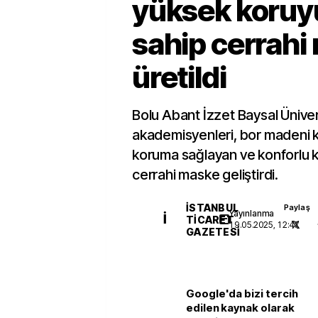
yüksek koruy
sahip cerrahi
üretildi
Bolu Abant İzzet Baysal Üniver
akademisyenleri, bor madeni 
koruma sağlayan ve konforlu k
cerrahi maske geliştirdi.
İSTANBUL
Paylaş
Yayınlanma
İ
TICARET
19.05.2025, 12:47
GAZETESI
Google'da bizi tercih
edilen kaynak olarak