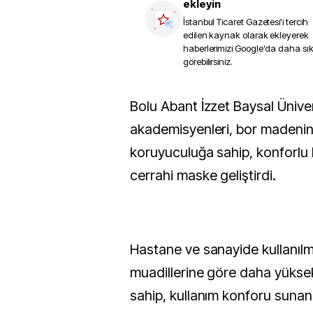
ekleyin
İstanbul Ticaret Gazetesi
'i tercih
edilen kaynak olarak ekleyerek
haberlerimizi Google'da daha sı
görebilirsiniz.
Bolu Abant İzzet Baysal Üniversitesi (BAİBÜ)
akademisyenleri, bor madeni
koruyuculuğa sahip, konforlu
cerrahi maske geliştirdi.
Hastane ve sanayide kullanıl
muadillerine göre daha yüks
sahip, kullanım konforu suna