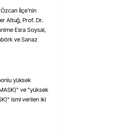
 Özcan İlçe'nin
r Altuğ, Prof. Dr.
anime Esra Soysal,
rabörk ve Sanaz
bonlu yüksek
-MASK)" ve "yüksek
)" ismi verilen iki