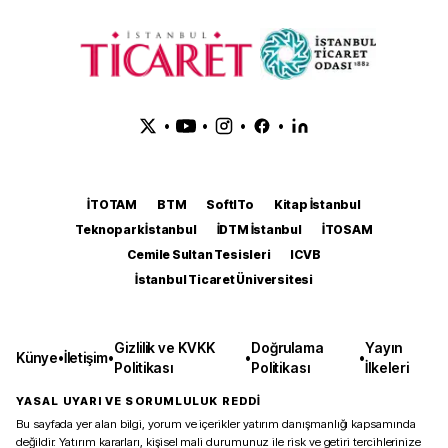
•
•
•
•
İTOTAM
BTM
SoftITo
Kitap İstanbul
Teknopark İstanbul
İDTM İstanbul
İTOSAM
Cemile Sultan Tesisleri
ICVB
İstanbul Ticaret Üniversitesi
Gizlilik ve KVKK
Doğrulama
Yayın
Künye
•
İletişim
•
•
•
Politikası
Politikası
İlkeleri
YASAL UYARI VE SORUMLULUK REDDİ
Bu sayfada yer alan bilgi, yorum ve içerikler yatırım danışmanlığı kapsamında
değildir. Yatırım kararları, kişisel mali durumunuz ile risk ve getiri tercihlerinize