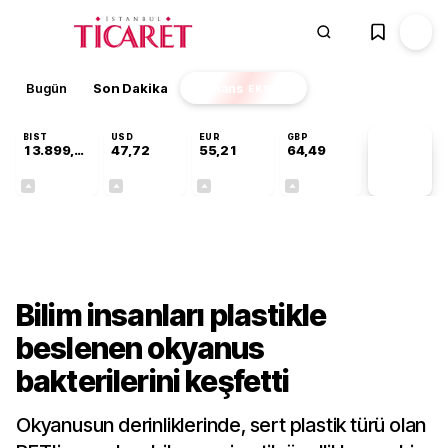
Bugün
Son Dakika
Finans
EKSTRA
BIST
USD
EUR
GBP
13.899,81
47,72
55,21
64,49
PİYASA
VERİLERİ
+0,87%
+0,01%
+0,05%
+0,12%
Teknoloji
Bilim insanları plastikle
beslenen okyanus
bakterilerini keşfetti
Okyanusun derinliklerinde, sert plastik türü olan