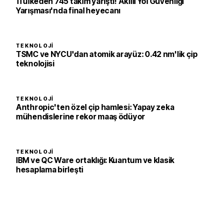
11 ülkeden 745 takım yarıştı! Akıllı Yol Güvenliği
Yarışması'nda final heyecanı
TEKNOLOJI
TSMC ve NYCU'dan atomik arayüz: 0.42 nm'lik çip
teknolojisi
TEKNOLOJI
Anthropic'ten özel çip hamlesi: Yapay zeka
mühendislerine rekor maaş ödüyor
TEKNOLOJI
IBM ve QC Ware ortaklığı: Kuantum ve klasik
hesaplama birleşti