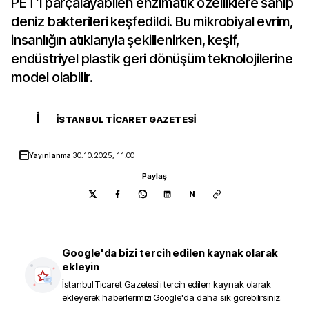
PET'i parçalayabilen enzimatik özelliklere sahip
deniz bakterileri keşfedildi. Bu mikrobiyal evrim,
insanlığın atıklarıyla şekillenirken, keşif,
endüstriyel plastik geri dönüşüm teknolojilerine
model olabilir.
İ
İSTANBUL TICARET GAZETESI
Yayınlanma
30.10.2025, 11:00
Paylaş
N
Google'da bizi tercih edilen kaynak olarak
ekleyin
İstanbul Ticaret Gazetesi
'i tercih edilen kaynak olarak
ekleyerek haberlerimizi Google'da daha sık görebilirsiniz.