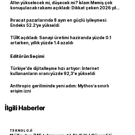
Altın yükselecek mi, düşecek mi? İslam Memiş çok
konuşulacak rakamı açıkladı: Dikkat çeken 2026 yıl
sonu tahmini
İhracat pazarlarında 8 ayın en güçlü iyileşmesi:
Endeks 52.2’ye yükseldi
TÜİK açıkladı: Sanayi üretimi haziranda yüzde 0.1
artarken, yıllık yüzde 1.4 azaldı
Editörün Seçimi
Türkiye'de dijitalleşme hızı artıyor: İnternet
kullananların oranı yüzde 92,3'e yükseldi
Anthropic geriliminde yeni adım: Mythos’a sınırlı
erişim izni
İlgili Haberler
TEKNOLOJI