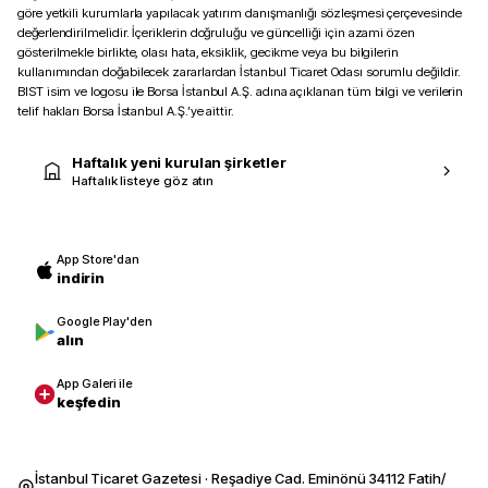
göre yetkili kurumlarla yapılacak yatırım danışmanlığı sözleşmesi çerçevesinde
değerlendirilmelidir. İçeriklerin doğruluğu ve güncelliği için azami özen
gösterilmekle birlikte, olası hata, eksiklik, gecikme veya bu bilgilerin
kullanımından doğabilecek zararlardan İstanbul Ticaret Odası sorumlu değildir.
BIST isim ve logosu ile Borsa İstanbul A.Ş. adına açıklanan tüm bilgi ve verilerin
telif hakları Borsa İstanbul A.Ş.’ye aittir.
Haftalık yeni kurulan şirketler
Haftalık listeye göz atın
App Store'dan
indirin
Google Play'den
alın
App Galeri ile
keşfedin
İstanbul Ticaret Gazetesi · Reşadiye Cad. Eminönü 34112 Fatih/