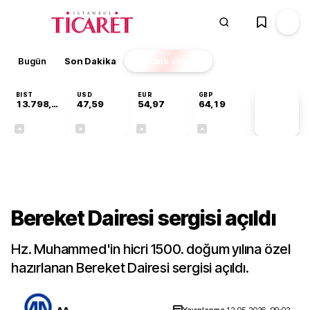
Bugün
Son Dakika
Finans
EKSTRA
BIST
USD
EUR
GBP
13.798,82
47,59
54,97
64,19
PİYASA
VERİLERİ
+0,70%
+0,05%
-0,08%
+0,15%
Kültür-Sanat
Bereket Dairesi sergisi açıldı
Hz. Muhammed'in hicri 1500. doğum yılına özel
hazırlanan Bereket Dairesi sergisi açıldı.
AA
Yayınlanma
12.05.2026, 09:02