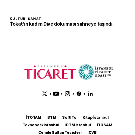
KÜLTÜR-SANAT
Tokat’ın kadim Dive dokuması sahneye taşındı
•
•
•
•
İTOTAM
BTM
SoftITo
Kitap İstanbul
Teknopark İstanbul
İDTM İstanbul
İTOSAM
Cemile Sultan Tesisleri
ICVB