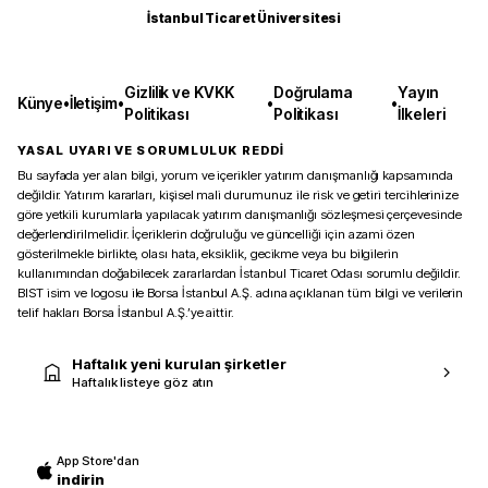
İstanbul Ticaret Üniversitesi
Gizlilik ve KVKK
Doğrulama
Yayın
Künye
•
İletişim
•
•
•
Politikası
Politikası
İlkeleri
YASAL UYARI VE SORUMLULUK REDDİ
Bu sayfada yer alan bilgi, yorum ve içerikler yatırım danışmanlığı kapsamında
değildir. Yatırım kararları, kişisel mali durumunuz ile risk ve getiri tercihlerinize
göre yetkili kurumlarla yapılacak yatırım danışmanlığı sözleşmesi çerçevesinde
değerlendirilmelidir. İçeriklerin doğruluğu ve güncelliği için azami özen
gösterilmekle birlikte, olası hata, eksiklik, gecikme veya bu bilgilerin
kullanımından doğabilecek zararlardan İstanbul Ticaret Odası sorumlu değildir.
BIST isim ve logosu ile Borsa İstanbul A.Ş. adına açıklanan tüm bilgi ve verilerin
telif hakları Borsa İstanbul A.Ş.’ye aittir.
Haftalık yeni kurulan şirketler
Haftalık listeye göz atın
App Store'dan
indirin