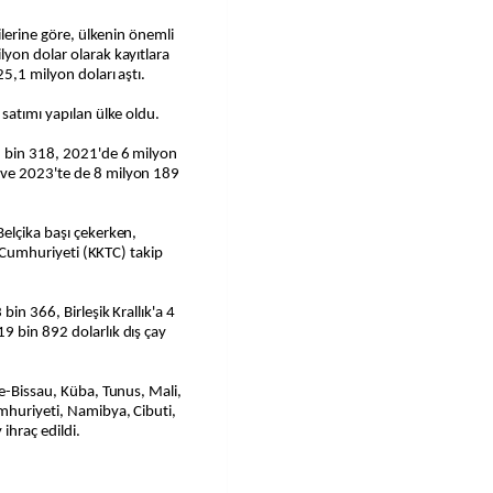
yon dolar olarak kayıtlara
25,1 milyon doları aştı.
satımı yapılan ülke oldu.
8 bin 318, 2021'de 6 milyon
 ve 2023'te de 8 milyon 189
elçika başı çekerken,
rk Cumhuriyeti (KKTC) takip
bin 366, Birleşik Krallık'a 4
9 bin 892 dolarlık dış çay
ne-Bissau, Küba, Tunus, Mali,
mhuriyeti, Namibya, Cibuti,
hraç edildi.