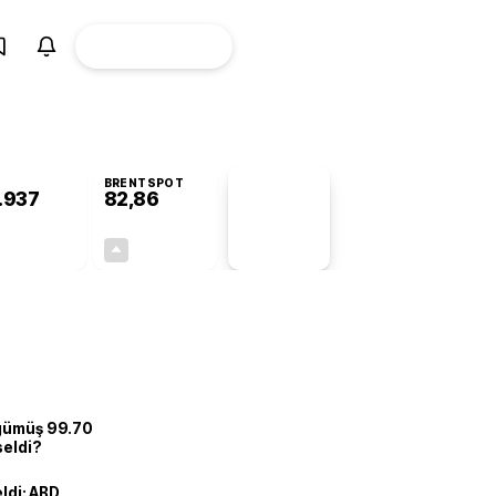
ÜYE
CANLI BORSA
Girişi
BRENTSPOT
.937
82,86
PİYASA
VERİLERİ
+0,40%
+0,10%
+0,00
0,08
 gümüş 99.70
seldi?
eldi: ABD