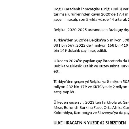
Doğu Karadeniz İhracatçılar Birliği (DKİB) verilerine göre, ülkenin önemli
tarımsal ürünlerinden çayın 2020'de 17,4 mil
geçen ihracatı, son 5 yılda yüzde 44 artarak 
Belçika, 2020-2025 arasında en fazla çay dış 
Türkiye'den 2020'de Belçika'ya 5 milyon 59
881 bin 569, 2022'de 4 milyon 168 bin 419
bin 149 dolarlık çay ihraç edildi.
Ülkeden 2024'te yapılan çay ihracatında da B
Belçika'yı Birleşik Krallık ve Kuzey Kıbrıs Tü
etti.
Türkiye'den geçen yıl Belçika'ya 8 milyon 503 
milyon 232 bin 179 ve KKTC'ye de 2 milyon 1
satışı yapıldı.
Ülkeden geçen yıl, 2023'ten farklı olarak Gi
Mısır, Burundi, Burkina Faso, Orta Afrika Cu
Kolombiya, Kamboçya ve Slovenya'ya da çay i
ÜLKE İHRACATININ YÜZDE 62'Sİ RİZE'DEN