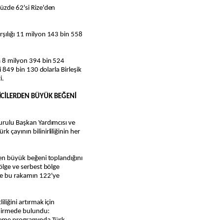
yüzde 62'si Rize'den
rşılığı 11 milyon 143 bin 558
da 8 milyon 394 bin 524
yi 849 bin 130 dolarla Birleşik
i.
İCİLERDEN BÜYÜK BEĞENİ
Kurulu Başkan Yardımcısı ve
 çayının bilinirliliğinin her
den büyük beğeni toplandığını
bölge ve serbest bölge
te bu rakamın 122'ye
iliğini artırmak için
ndirmede bulundu: