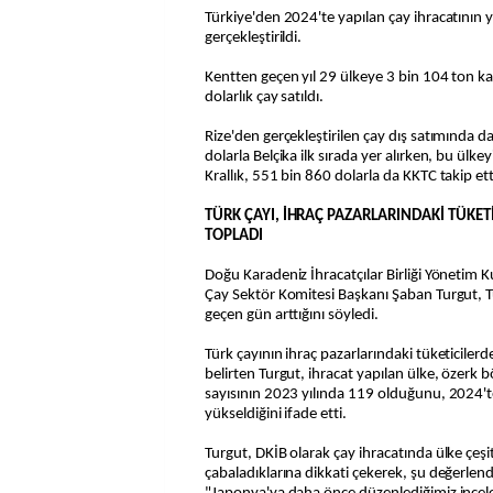
Türkiye'den 2024'te yapılan çay ihracatının 
gerçekleştirildi.
Kentten geçen yıl 29 ülkeye 3 bin 104 ton ka
dolarlık çay satıldı.
Rize'den gerçekleştirilen çay dış satımında 
dolarla Belçika ilk sırada yer alırken, bu ülke
Krallık, 551 bin 860 dolarla da KKTC takip ett
TÜRK ÇAYI, İHRAÇ PAZARLARINDAKİ TÜKET
TOPLADI
Doğu Karadeniz İhracatçılar Birliği Yönetim 
Çay Sektör Komitesi Başkanı Şaban Turgut, Türk
geçen gün arttığını söyledi.
Türk çayının ihraç pazarlarındaki tüketiciler
belirten Turgut, ihracat yapılan ülke, özerk 
sayısının 2023 yılında 119 olduğunu, 2024'
yükseldiğini ifade etti.
Turgut, DKİB olarak çay ihracatında ülke çeşitl
çabaladıklarına dikkati çekerek, şu değerle