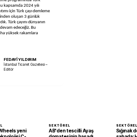
leme programında Türk
Bu kapsamda 2024 yılı
tımı için Türk çayı demleme
ğinden oluşan 3 günlük
rdık. Türk çayını dünyanın
ze devam edeceğiz. Bu
aha yüksek rakamlara
FEDAYİ YILDIRIM
İstanbul Ticaret Gazetesi –
Editör
EL
SEKTÖREL
SEKTÖRE
Wheels yeni
AB'den tescilli Ayaş
Sığınak d
knolojisi C-
domatesinin hasadı
sahada: 