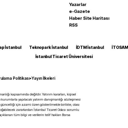
Yazarlar
e-Gazete
Haber Site Haritası
RSS
ap İstanbul
Teknopark İstanbul
İDTM İstanbul
İTOSA
İstanbul Ticaret Üniversitesi
ulama Politikası
•
Yayın İlkeleri
anlığı kapsamında değildir. Yatırım kararları, kişisel
ili kurumlarla yapılacak yatırım danışmanlığı sözleşmesi
 güncelliği için azami özen gösterilmekle birlikte, olası
doğabilecek zararlardan İstanbul Ticaret Odası sorumlu
çıklanan tüm bilgi ve verilerin telif hakları Borsa