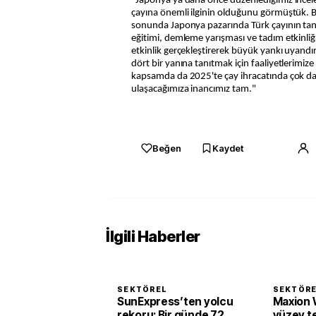
"Japonya'ya daha önce düzenlediğimiz ince
çayına önemli ilginin olduğunu görmüştük. 
sonunda Japonya pazarında Türk çayının tanı
eğitimi, demleme yarışması ve tadım etkinli
etkinlik gerçekleştirerek büyük yankı uyandı
dört bir yanına tanıtmak için faaliyetlerimi
kapsamda da 2025'te çay ihracatında çok d
ulaşacağımıza inancımız tam."
Beğen
Kaydet
İlgili Haberler
SEKTÖREL
SEKTÖR
SunExpress’ten yolcu
Maxion 
rekoru: Bir günde 72
yüzey te