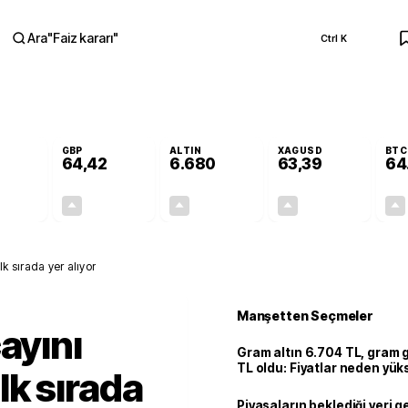
Ara
"
Faiz kararı
"
Ctrl K
RA
GBP
ALTIN
XAGUSD
BTC
64,42
6.680
63,39
64
+0,29%
+0,39%
+2,88%
+3,07%
0,16
0,25
187,03
1,89
ilk sırada yer alıyor
Manşetten Seçmeler
ayını
Gram altın 6.704 TL, gram
TL oldu: Fiyatlar neden yük
ilk sırada
Piyasaların beklediği veri g