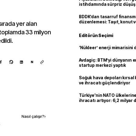
istihdamında sürpriz düşüş
BDDK’dan tasarruf finans
düzenlemesi: Taşıt, konut v
sırada yer alan
limitler değişti
 toplamda 33 milyon
Editörün Seçimi
dildi.
‘Nükleer’ enerji mimarisini d
Avdagiç: BTM’yi dünyanın en 
N
startup merkezi yaptık
Soğuk hava depoları kırsal 
ve ihracatı güçlendiriyor
Türkiye'nin NATO ülkeleri
ihracatı artıyor: 6,2 milyar d
Kaynak ekle
milyar doları aştı
Nasıl çalışır?
›
k