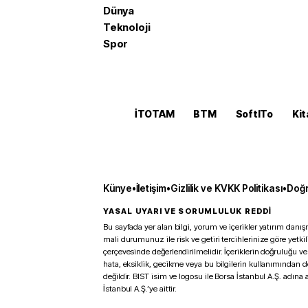
Dünya
Teknoloji
Spor
İTOTAM
BTM
SoftITo
Kit
Künye
•
İletişim
•
Gizlilik ve KVKK Politikası
•
Doğr
YASAL UYARI VE SORUMLULUK REDDİ
Bu sayfada yer alan bilgi, yorum ve içerikler yatırım danışm
mali durumunuz ile risk ve getiri tercihlerinize göre yetk
çerçevesinde değerlendirilmelidir. İçeriklerin doğruluğu ve
hata, eksiklik, gecikme veya bu bilgilerin kullanımından 
değildir. BIST isim ve logosu ile Borsa İstanbul A.Ş. adına a
İstanbul A.Ş.’ye aittir.