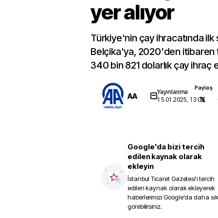
yer alıyor
Türkiye'nin çay ihracatında ilk 
Belçika'ya, 2020'den itibaren
340 bin 821 dolarlık çay ihraç e
Paylaş
Yayınlanma
AA
15.01.2025, 13:09
Google'da bizi tercih
edilen kaynak olarak
ekleyin
İstanbul Ticaret Gazetesi
'i tercih
edilen kaynak olarak ekleyerek
haberlerimizi Google'da daha sı
görebilirsiniz.