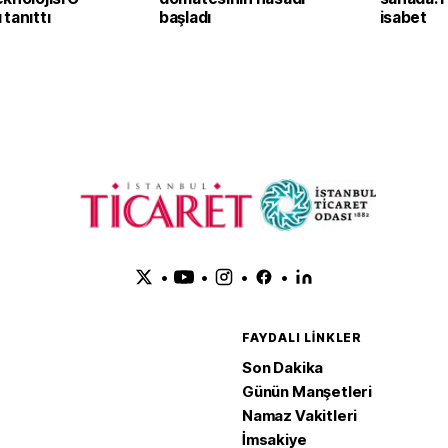
tanıttı
başladı
isabet
•
•
•
•
FAYDALI LINKLER
Son Dakika
Günün Manşetleri
Namaz Vakitleri
İmsakiye