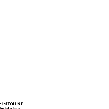
L
elici TOLUN P
Hedefe tam