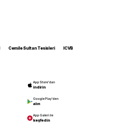
M
Cemile Sultan Tesisleri
ICVB
App Store'dan
indirin
Google Play'den
alın
App Galeri ile
keşfedin