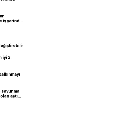
man
e iş yerinde
eğiştirebilir
iyi 3.
kalkınmayı
ne savunma
oları aştı