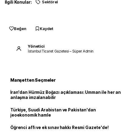
İlgili Konular:
Sektörel
Beğen
Kaydet
Yönetici
İstanbul Ticaret Gazetesi – Süper Admin
Manşetten Seçmeler
İran'dan Hürmüz Boğazı açıklaması: Umman ile her an
anlaşma imzalanabilir
Türkiye, Suudi Arabistan ve Pakistan'dan
jeoekonomik hamle
Öğrenci affı ve ek sınav hakkı Resmi Gazete'de!