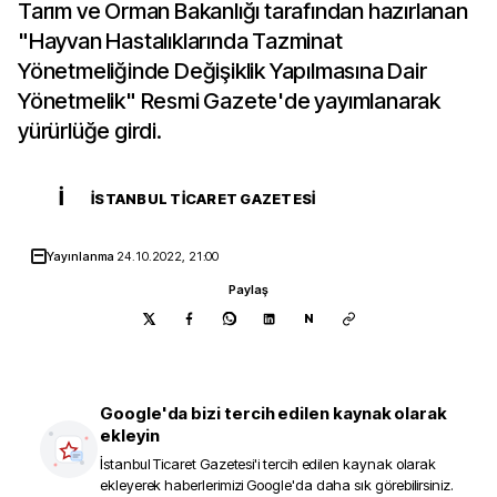
Tarım ve Orman Bakanlığı tarafından hazırlanan
"Hayvan Hastalıklarında Tazminat
Yönetmeliğinde Değişiklik Yapılmasına Dair
Yönetmelik" Resmi Gazete'de yayımlanarak
yürürlüğe girdi.
İ
İSTANBUL TICARET GAZETESI
Yayınlanma
24.10.2022, 21:00
Paylaş
N
Google'da bizi tercih edilen kaynak olarak
ekleyin
İstanbul Ticaret Gazetesi
'i tercih edilen kaynak olarak
ekleyerek haberlerimizi Google'da daha sık görebilirsiniz.