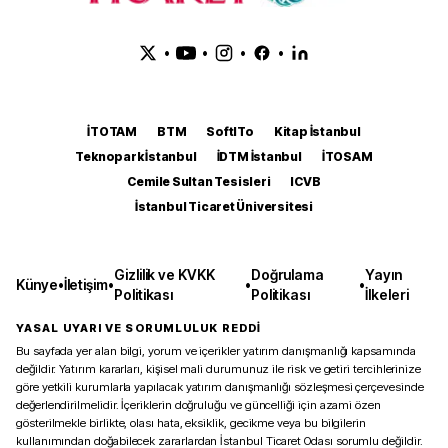
•
•
•
•
İTOTAM
BTM
SoftITo
Kitap İstanbul
Teknopark İstanbul
İDTM İstanbul
İTOSAM
Cemile Sultan Tesisleri
ICVB
İstanbul Ticaret Üniversitesi
Gizlilik ve KVKK
Doğrulama
Yayın
Künye
•
İletişim
•
•
•
Politikası
Politikası
İlkeleri
YASAL UYARI VE SORUMLULUK REDDİ
Bu sayfada yer alan bilgi, yorum ve içerikler yatırım danışmanlığı kapsamında
değildir. Yatırım kararları, kişisel mali durumunuz ile risk ve getiri tercihlerinize
göre yetkili kurumlarla yapılacak yatırım danışmanlığı sözleşmesi çerçevesinde
değerlendirilmelidir. İçeriklerin doğruluğu ve güncelliği için azami özen
gösterilmekle birlikte, olası hata, eksiklik, gecikme veya bu bilgilerin
kullanımından doğabilecek zararlardan İstanbul Ticaret Odası sorumlu değildir.