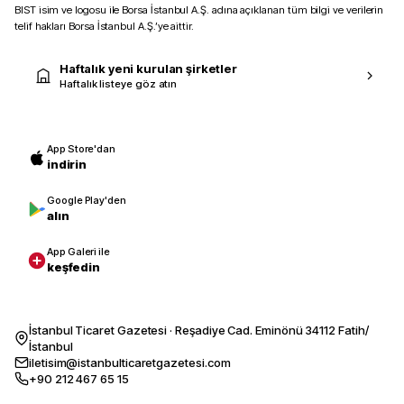
BIST isim ve logosu ile Borsa İstanbul A.Ş. adına açıklanan tüm bilgi ve verilerin
telif hakları Borsa İstanbul A.Ş.’ye aittir.
Haftalık yeni kurulan şirketler
Haftalık listeye göz atın
App Store'dan
indirin
Google Play'den
alın
App Galeri ile
keşfedin
İstanbul Ticaret Gazetesi · Reşadiye Cad. Eminönü 34112 Fatih/
İstanbul
iletisim@istanbulticaretgazetesi.com
+90 212 467 65 15