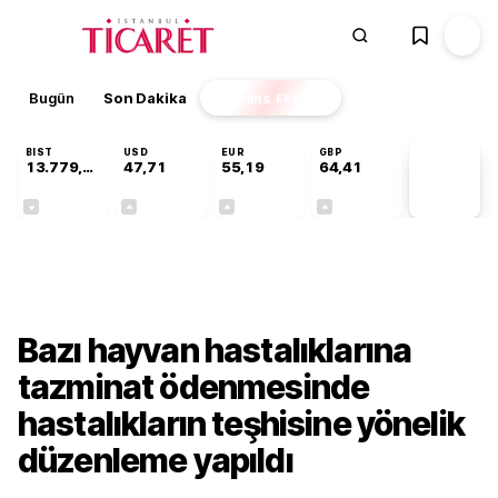
Bugün
Son Dakika
Finans
EKSTRA
BIST
USD
EUR
GBP
13.779,39
47,71
55,19
64,41
PİYASA
VERİLERİ
-0,14%
+0,18%
+0,32%
+0,38%
Sektörel
Bazı hayvan hastalıklarına
tazminat ödenmesinde
hastalıkların teşhisine yönelik
düzenleme yapıldı