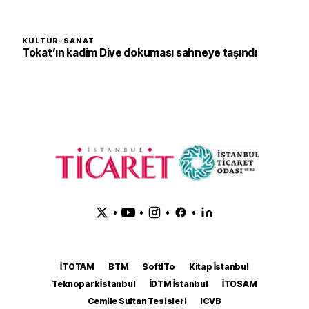
KÜLTÜR-SANAT
Tokat’ın kadim Dive dokuması sahneye taşındı
•
•
•
•
İTOTAM
BTM
SoftITo
Kitap İstanbul
Teknopark İstanbul
İDTM İstanbul
İTOSAM
Cemile Sultan Tesisleri
ICVB