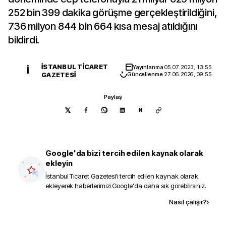
252 bin 399 dakika görüşme gerçekleştirildiğini,
736 milyon 844 bin 664 kısa mesaj atıldığını
bildirdi.
İSTANBUL TICARET
Yayınlanma
05.07.2023, 13:55
İ
GAZETESI
Güncellenme
27.06.2026, 09:55
Paylaş
N
Google'da bizi tercih edilen kaynak olarak
ekleyin
İstanbul Ticaret Gazetesi
'i tercih edilen kaynak olarak
ekleyerek haberlerimizi Google'da daha sık görebilirsiniz.
Kaynak ekle
Nasıl çalışır?
›