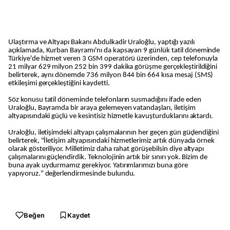
Ulaştırma ve Altyapı Bakanı Abdulkadir Uraloğlu, yaptığı yazılı
açıklamada, Kurban Bayramı'nı da kapsayan 9 günlük tatil döneminde
Türkiye'de hizmet veren 3 GSM operatörü üzerinden, cep telefonuyla
21 milyar 629 milyon 252 bin 399 dakika görüşme gerçekleştirildiğini
belirterek, aynı dönemde 736 milyon 844 bin 664 kısa mesaj (SMS)
etkileşimi gerçekleştiğini kaydetti.
Söz konusu tatil döneminde telefonların susmadığını ifade eden
Uraloğlu, Bayramda bir araya gelemeyen vatandaşları, iletişim
altyapısındaki güçlü ve kesintisiz hizmetle kavuşturduklarını aktardı.
Uraloğlu, iletişimdeki altyapı çalışmalarının her geçen gün güçlendiğini
belirterek, "İletişim altyapısındaki hizmetlerimiz artık dünyada örnek
olarak gösteriliyor. Milletimiz daha rahat görüşebilsin diye altyapı
çalışmalarını güçlendirdik. Teknolojinin artık bir sınırı yok. Bizim de
buna ayak uydurmamız gerekiyor. Yatırımlarımızı buna göre
yapıyoruz." değerlendirmesinde bulundu.
Beğen
Kaydet