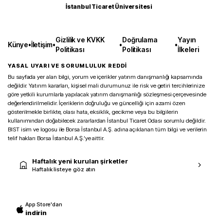
İstanbul Ticaret Üniversitesi
Gizlilik ve KVKK
Doğrulama
Yayın
Künye
•
İletişim
•
•
•
Politikası
Politikası
İlkeleri
YASAL UYARI VE SORUMLULUK REDDİ
Bu sayfada yer alan bilgi, yorum ve içerikler yatırım danışmanlığı kapsamında
değildir. Yatırım kararları, kişisel mali durumunuz ile risk ve getiri tercihlerinize
göre yetkili kurumlarla yapılacak yatırım danışmanlığı sözleşmesi çerçevesinde
değerlendirilmelidir. İçeriklerin doğruluğu ve güncelliği için azami özen
gösterilmekle birlikte, olası hata, eksiklik, gecikme veya bu bilgilerin
kullanımından doğabilecek zararlardan İstanbul Ticaret Odası sorumlu değildir.
BIST isim ve logosu ile Borsa İstanbul A.Ş. adına açıklanan tüm bilgi ve verilerin
telif hakları Borsa İstanbul A.Ş.’ye aittir.
Haftalık yeni kurulan şirketler
Haftalık listeye göz atın
App Store'dan
indirin