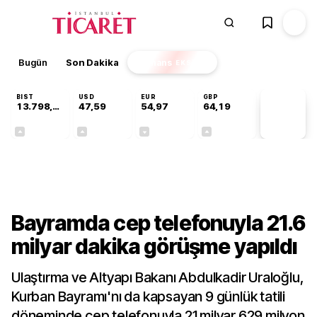
Bugün
Son Dakika
Finans
EKSTRA
BIST
USD
EUR
GBP
13.798,82
47,59
54,97
64,19
PİYASA
VERİLERİ
+0,70%
+0,05%
-0,08%
+0,15%
Kültür-Sanat
Bayramda cep telefonuyla 21.6
milyar dakika görüşme yapıldı
Ulaştırma ve Altyapı Bakanı Abdulkadir Uraloğlu,
Kurban Bayramı'nı da kapsayan 9 günlük tatili
döneminde cep telefonuyla 21 milyar 629 milyon