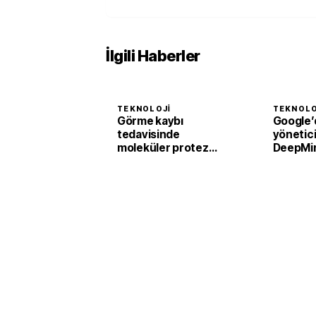
İlgili Haberler
TEKNOLOJI
TEKNOLO
Görme kaybı
Google’
tedavisinde
yönetici 
moleküler protez
DeepMi
devrimi
istifa et