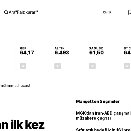
Ara
"
Faiz kararı
"
Ctrl K
RA
GBP
ALTIN
XAGUSD
BTC
64,17
6.493
61,50
64
+0,00%
+0,12%
-0,04%
-0,87%
0,00
0,08
-2,64
-0,54
 mühimmatlı uçuş!
Manşetten Seçmeler
MGK’dan İran-ABD çatışmala
müzakere çağrısı
 ilk kez
Sıfır atık hedefi için 161 pr