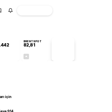
ÜYE
CANLI BORSA
Girişi
BRENTSPOT
.442
82,81
PİYASA
VERİLERİ
-0,60%
+4,94%
+0,00
3,90
rı için
ojeye 914