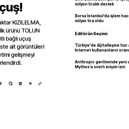
çuş!
milyon liralık destek
Borsa İstanbul’da işlem hac
milyar lira oldu
raktar KIZILELMA,
lik ürünü TOLUN
Editörün Seçimi
lı bağlı uçuş
Türkiye'de dijitalleşme hızı 
este ait görüntüleri
İnternet kullananların oran
timi gelişmeyi
92,3'e yükseldi
rlendirdi.
Anthropic geriliminde yeni 
Mythos’a sınırlı erişim izni
N
Kaynak ekle