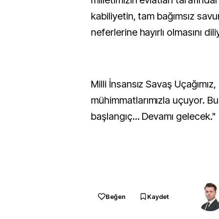
milletimizin evlatları tarafından
kabiliyetin, tam bağımsız sav
neferlerine hayırlı olmasını dil
Milli İnsansız Savaş Uçağımız, m
mühimmatlarımızla uçuyor. Bu
başlangıç... Devamı gelecek."
Beğen
Kaydet