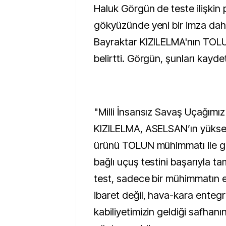
Haluk Görgün de teste ilişkin
gökyüzünde yeni bir imza daha 
Bayraktar KIZILELMA'nın TOL
belirtti. Görgün, şunları kaydet
"Milli İnsansız Savaş Uçağımı
KIZILELMA, ASELSAN’ın yükse
ürünü TOLUN mühimmatı ile ger
bağlı uçuş testini başarıyla t
test, sadece bir mühimmatın
ibaret değil, hava-kara enteg
kabiliyetimizin geldiği safhanın