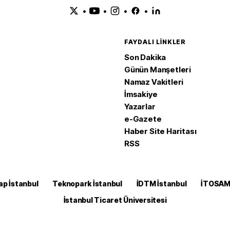
•
•
•
•
FAYDALI LINKLER
Son Dakika
Günün Manşetleri
Namaz Vakitleri
İmsakiye
Yazarlar
e-Gazete
Haber Site Haritası
RSS
ap İstanbul
Teknopark İstanbul
İDTM İstanbul
İTOSA
İstanbul Ticaret Üniversitesi