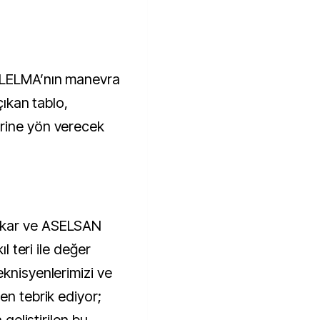
ILELMA’nın manevra
çıkan tablo,
rine yön verecek
ykar ve ASELSAN
ıl teri ile değer
knisyenlerimizi ve
en tebrik ediyor;