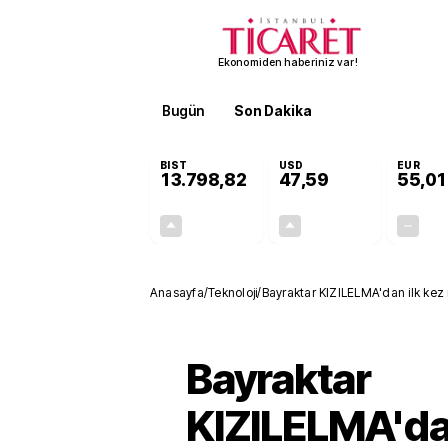
Ekonomiden haberiniz var!
Bugün
Son Dakika
Finans
EKST
BIST
USD
EUR
13.798,82
47,59
55,01
+0,70%
+0,06%
95,68
0,03
Anasayfa
/
Teknoloji
/
Bayraktar KIZILELMA'dan ilk kez
Bayraktar
KIZILELMA'dan