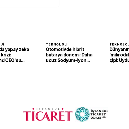
JI
TEKNOLOJI
TEKNOLOJ
da yapay zeka
Otomotivde hibrit
Dünyanın 
krizi:
batarya dönemi: Daha
'mikrodal
nd CEO'su
ucuz Sodyum-iyon
çipi: Uydu
ti
piller
kat azalt
öğreniyo