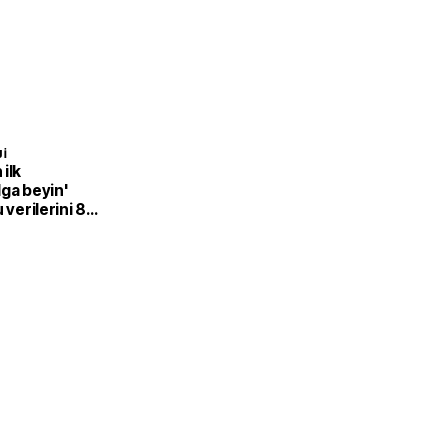
I
ilk
ga beyin'
 verilerini 8
mak için dil
r