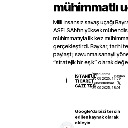
mühimmatlı u
Milli insansız savaş uçağı Bay
ASELSAN’ın yüksek mühendis
mühimmatıyla ilk kez mühimmat
gerçekleştirdi. Baykar, tarihi t
paylaştı; savunma sanayii yöne
“stratejik bir eşik” olarak değe
Yayınlanma
İSTANBUL
Paylaş
26.09.2025, 17:59
İ
TICARET
Güncellenme
GAZETESI
26.09.2025, 18:01
Google'da bizi tercih
edilen kaynak olarak
ekleyin