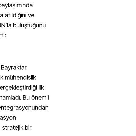
 paylaşımında
atıldığını ve
UN’la buluştuğunu
ti:
z Bayraktar
k mühendislik
çekleştirdiği ilk
amamladı. Bu önemli
 entegrasyonundan
rasyon
 stratejik bir