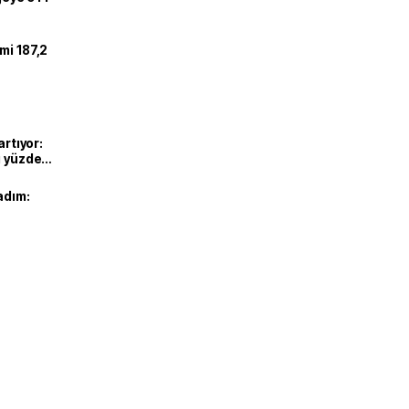
mi 187,2
artıyor:
ı yüzde
adım: