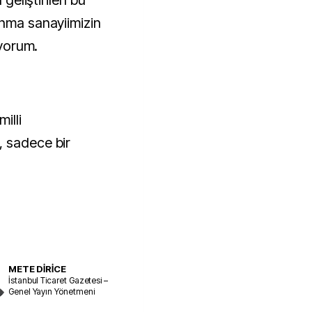
 geliştirilen bu
unma sanayiimizin
iyorum.
illi
, sadece bir
METE DİRİCE
İstanbul Ticaret Gazetesi –
Genel Yayın Yönetmeni