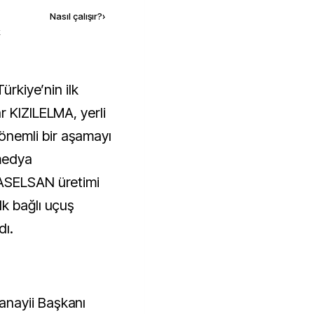
Nasıl çalışır?
›
k
r KIZILELMA, yerli
nemli bir aşamayı
 medya
 ASELSAN üretimi
k bağlı uçuş
dı.
nayii Başkanı