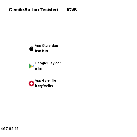
M
Cemile Sultan Tesisleri
ICVB
App Store'dan
indirin
Google Play'den
alın
App Galeri ile
keşfedin
 467 65 15