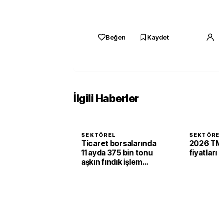
Beğen
Kaydet
İlgili Haberler
SEKTÖREL
SEKTÖR
Ticaret borsalarında
2026 TM
11 ayda 375 bin tonu
fiyatları
aşkın fındık işlem
gördü