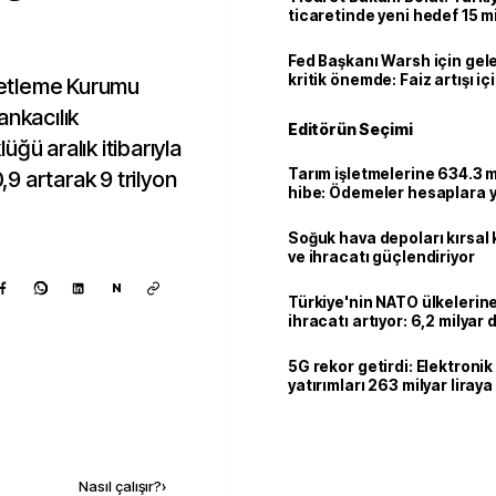
ticaretinde yeni hedef 15 mi
Fed Başkanı Warsh için gel
kritik önemde: Faiz artışı içi
etleme Kurumu
var
ankacılık
Editörün Seçimi
ğü aralık itibarıyla
Tarım işletmelerine 634.3 m
9 artarak 9 trilyon
hibe: Ödemeler hesaplara ya
Soğuk hava depoları kırsal 
ve ihracatı güçlendiriyor
N
Türkiye'nin NATO ülkeleri
ihracatı artıyor: 6,2 milyar d
milyar doları aştı
5G rekor getirdi: Elektroni
yatırımları 263 milyar liraya
Kaynak ekle
Nasıl çalışır?
›