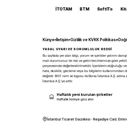
İTOTAM
BTM
SoftITo
Kit
Künye
•
İletişim
•
Gizlilik ve KVKK Politikası
•
Doğr
YASAL UYARI VE SORUMLULUK REDDİ
Bu sayfada yer alan bilgi, yorum ve içerikler yatırım danışm
mali durumunuz ile risk ve getiri tercihlerinize göre yetk
çerçevesinde değerlendirilmelidir. İçeriklerin doğruluğu ve
hata, eksiklik, gecikme veya bu bilgilerin kullanımından 
değildir. BIST isim ve logosu ile Borsa İstanbul A.Ş. adına a
İstanbul A.Ş.’ye aittir.
Haftalık yeni kurulan şirketler
Haftalık listeye göz atın
İstanbul Ticaret Gazetesi · Reşadiye Cad. Emin