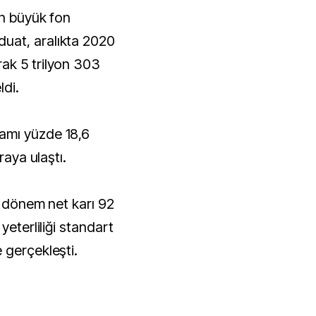
en büyük fon
uat, aralıkta 2020
ak 5 trilyon 303
ldi.
amı yüzde 18,6
raya ulaştı.
a dönem net karı 92
yeterliliği standart
 gerçekleşti.