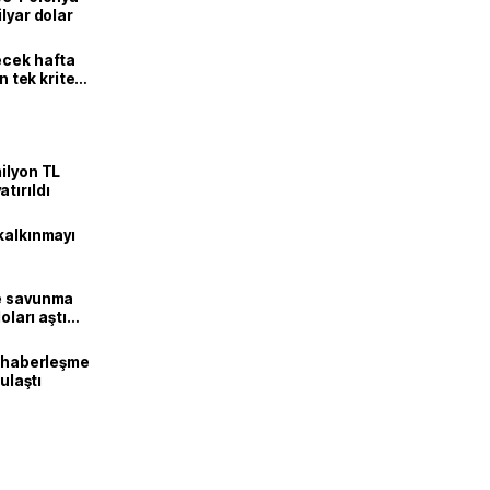
lyar dolar
ecek hafta
n tek kriter
ilyon TL
tırıldı
kalkınmayı
ne savunma
oları aştı
k haberleşme
 ulaştı