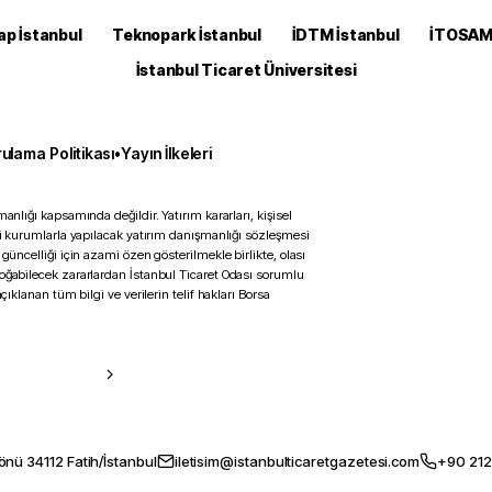
ap İstanbul
Teknopark İstanbul
İDTM İstanbul
İTOSA
İstanbul Ticaret Üniversitesi
ulama Politikası
•
Yayın İlkeleri
anlığı kapsamında değildir. Yatırım kararları, kişisel
ili kurumlarla yapılacak yatırım danışmanlığı sözleşmesi
 güncelliği için azami özen gösterilmekle birlikte, olası
doğabilecek zararlardan İstanbul Ticaret Odası sorumlu
çıklanan tüm bilgi ve verilerin telif hakları Borsa
önü 34112 Fatih/İstanbul
iletisim@istanbulticaretgazetesi.com
+90 212