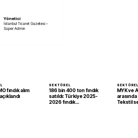
Yönetici
İstanbul Ticaret Gazetesi –
Süper Admin
EL
SEKTÖREL
SEKTÖRE
O fındık alım
186 bin 400 ton fındık
MYK ve 
 açıklandı
satıldı: Türkiye 2025-
arasında i
2026 fındık
Tekstil 
sezonunda 2,4 milyar
'yeşil ve d
dolar gelir sağladı
dönüşü