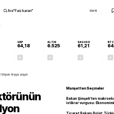
Ara
"
Faiz kararı
"
Ctrl K
RA
GBP
ALTIN
XAGUSD
BTC
64,18
6.525
61,21
64
-0,06%
+0,14%
+0,45%
-1,34%
-0,03
0,09
29,18
-0,83
trilyon liraya ulaştı
Manşetten Seçmeler
ektörünün
Bakan Şimşek’ten makroek
istikrar vurgusu: Ekonomim
ilyon
dayanıklılığını daha da güç
Ticaret Bakanı Bolat: Türk