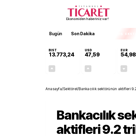
Ekonomiden haberiniz var!
Bugün
Son Dakika
Finans
EKST
BIST
USD
EUR
13.773,24
47,59
54,98
+0,51%
+0,06%
70,11
0,03
Anasayfa
/
Sektörel
/
Bankacılık sektörünün aktifleri 9.2 
Bankacılık s
aktifleri 9.2 tr