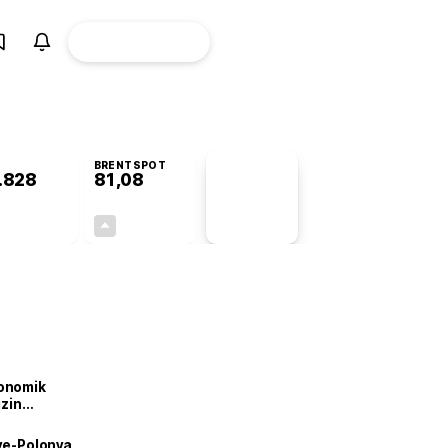
ÜYE
CANLI BORSA
Girişi
BRENTSPOT
.828
81,08
PİYASA
VERİLERİ
+0,49%
+2,75%
+0,00
2,17
onomik
izin
lendirdik
iye-Polonya