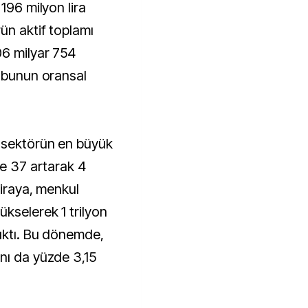
196 milyon lira
ün aktif toplamı
06 milyar 754
, bunun oransal
, sektörün en büyük
de 37 artarak 4
liraya, menkul
kselerek 1 trilyon
çıktı. Bu dönemde,
nı da yüzde 3,15