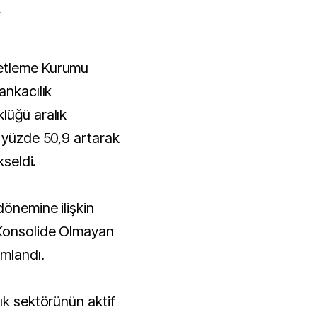
k
ankacılık
lüğü aralık
a yüzde 50,9 artarak
kseldi.
dönemine ilişkin
 Konsolide Olmayan
mlandı.
ık sektörünün aktif