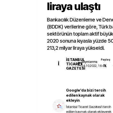
liraya ulaştı
Bankacılık Düzenleme ve Den
(BDDK) verilerine göre, Türk b
sektörünün toplam aktif büyüklü
2020 sonuna kıyasla yüzde 50,
213,2 milyar liraya yükseldi.
İSTANBUL
Paylaş
Yayınlanma
İ
TICARET
24.10.2022, 16:44
GAZETESI
Google'da bizi tercih
edilen kaynak olarak
ekleyin
İstanbul Ticaret Gazetesi
'i tercih
edilen kaynak olarak ekleyerek