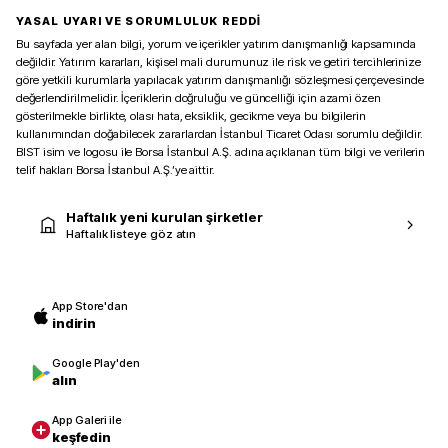
YASAL UYARI VE SORUMLULUK REDDİ
Bu sayfada yer alan bilgi, yorum ve içerikler yatırım danışmanlığı kapsamında
değildir. Yatırım kararları, kişisel mali durumunuz ile risk ve getiri tercihlerinize
göre yetkili kurumlarla yapılacak yatırım danışmanlığı sözleşmesi çerçevesinde
değerlendirilmelidir. İçeriklerin doğruluğu ve güncelliği için azami özen
gösterilmekle birlikte, olası hata, eksiklik, gecikme veya bu bilgilerin
kullanımından doğabilecek zararlardan İstanbul Ticaret Odası sorumlu değildir.
BIST isim ve logosu ile Borsa İstanbul A.Ş. adına açıklanan tüm bilgi ve verilerin
telif hakları Borsa İstanbul A.Ş.’ye aittir.
Haftalık yeni kurulan şirketler
Haftalık listeye göz atın
App Store'dan
indirin
Google Play'den
alın
App Galeri ile
keşfedin