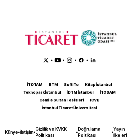
•
•
•
•
İTOTAM
BTM
SoftITo
Kitap İstanbul
Teknopark İstanbul
İDTM İstanbul
İTOSAM
Cemile Sultan Tesisleri
ICVB
İstanbul Ticaret Üniversitesi
Gizlilik ve KVKK
Doğrulama
Yayın
Künye
•
İletişim
•
•
•
Politikası
Politikası
İlkeleri