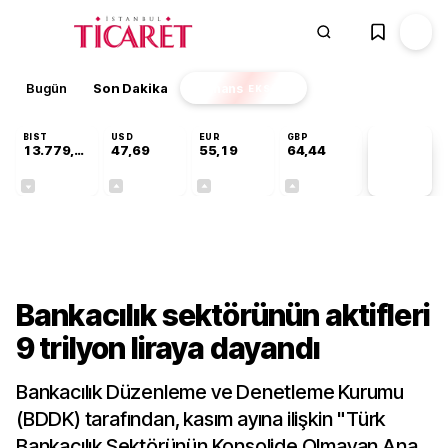
Bugün
Son Dakika
Finans
EKSTRA
BIST
USD
EUR
GBP
13.779,39
47,69
55,19
64,44
PİYASA
VERİLERİ
-0,14%
+0,15%
+0,33%
+0,41%
Sektörel
Bankacılık sektörünün aktifleri
9 trilyon liraya dayandı
Bankacılık Düzenleme ve Denetleme Kurumu
(BDDK) tarafından, kasım ayına ilişkin "Türk
Bankacılık Sektörünün Konsolide Olmayan Ana