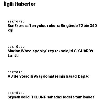
İlgili Haberler
SEKTÖREL
SunExpress’ten yolcu rekoru: Bir günde 72 bin 340
kişi
SEKTÖREL
Maxion Wheels yeni yüzey teknolojisi C-GUARD’ı
tanıttı
SEKTÖREL
AB'den tescilli Ayaş domatesinin hasadı başladı
SEKTÖREL
Sığınak delici TOLUN P sahada: Hedefe tam isabet