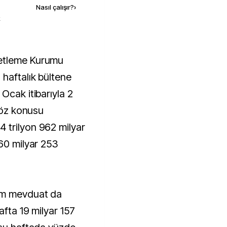
Nasıl çalışır?
›
k
haftalık bültene
Ocak itibarıyla 2
 Söz konusu
 trilyon 962 milyar
960 milyar 253
lam mevduat da
afta 19 milyar 157