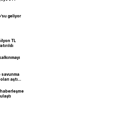
o’su geliyor
ilyon TL
tırıldı
kalkınmayı
ne savunma
oları aştı
k haberleşme
 ulaştı