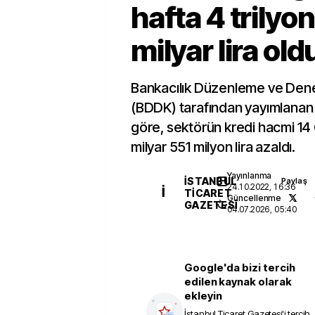
hafta 4 trilyo
milyar lira old
Bankacılık Düzenleme ve Den
(BDDK) tarafından yayımlanan 
göre, sektörün kredi hacmi 14 O
milyar 551 milyon lira azaldı.
Yayınlanma
İSTANBUL
Paylaş
24.10.2022, 16:36
İ
TICARET
Güncellenme
GAZETESI
04.07.2026, 05:40
Google'da bizi tercih
edilen kaynak olarak
ekleyin
İstanbul Ticaret Gazetesi
'i tercih