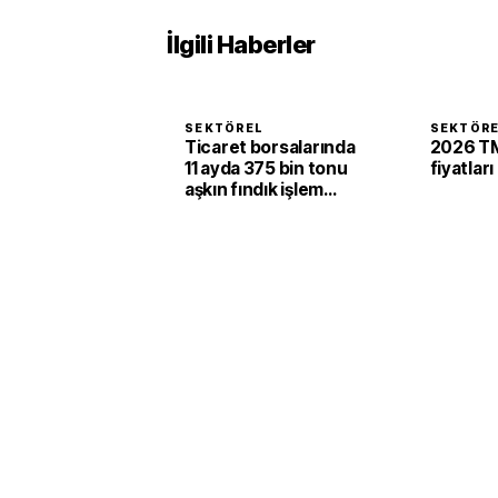
İlgili Haberler
SEKTÖREL
SEKTÖR
Ticaret borsalarında
2026 TM
11 ayda 375 bin tonu
fiyatları
aşkın fındık işlem
gördü