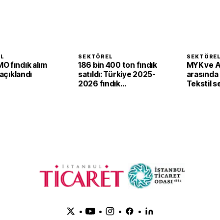
EL
SEKTÖREL
SEKTÖRE
O fındık alım
186 bin 400 ton fındık
MYK ve 
 açıklandı
satıldı: Türkiye 2025-
arasında i
2026 fındık
Tekstil 
sezonunda 2,4 milyar
'yeşil ve d
dolar gelir sağladı
dönüşü
•
•
•
•