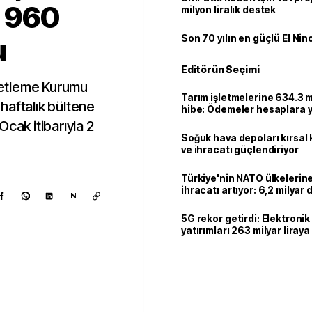
n 960
milyon liralık destek
u
Son 70 yılın en güçlü El Nin
Editörün Seçimi
etleme Kurumu
Tarım işletmelerine 634.3 m
haftalık bültene
hibe: Ödemeler hesaplara ya
cak itibarıyla 2
Soğuk hava depoları kırsal 
ve ihracatı güçlendiriyor
Türkiye'nin NATO ülkeleri
ihracatı artıyor: 6,2 milyar d
N
milyar doları aştı
5G rekor getirdi: Elektroni
yatırımları 263 milyar liraya
Kaynak ekle