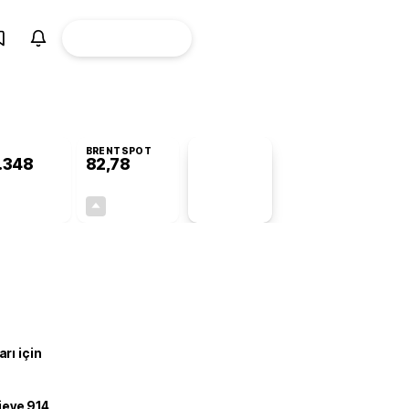
ÜYE
CANLI BORSA
Girişi
BRENTSPOT
.348
82,78
PİYASA
VERİLERİ
-0,50%
+4,90%
+0,00
3,87
rı için
ojeye 914