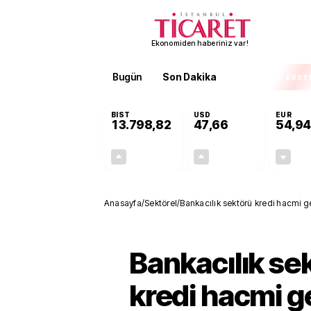
Ekonomiden haberiniz var!
Bugün
Son Dakika
Finans
EKST
BIST
USD
EUR
13.798,82
47,66
54,94
+0,70%
+0,07%
95,68
0,04
Anasayfa
/
Sektörel
/
Bankacılık sektörü kredi hacmi ge
Bankacılık se
kredi hacmi 