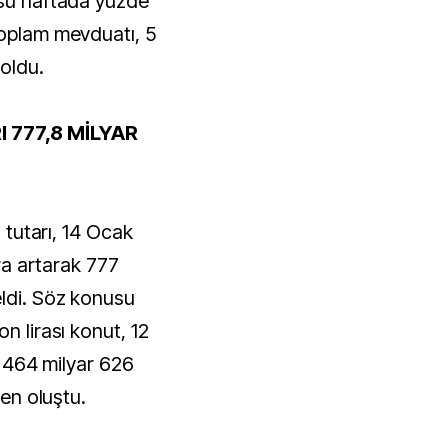
usu haftada yüzde
toplam mevduatı, 5
 oldu.
I 777,8 MİLYAR
i tutarı, 14 Ocak
ira artarak 777
eldi. Söz konusu
n lirası konut, 12
ve 464 milyar 626
den oluştu.