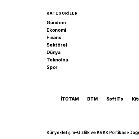
KATEGORILER
Gündem
Ekonomi
Finans
Sektörel
Dünya
Teknoloji
Spor
İTOTAM
BTM
SoftITo
Kit
Künye
•
İletişim
•
Gizlilik ve KVKK Politikası
•
Doğr