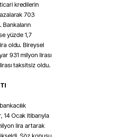
cari kredilerin
a azalarak 703
. Bankaların
ise yüzde 1,7
ira oldu. Bireysel
yar 931 milyon lirası
irası taksitsiz oldu.
TI
 bankacılık
, 14 Ocak itibarıyla
lyon lira artarak
yükseldi. Söz konusu