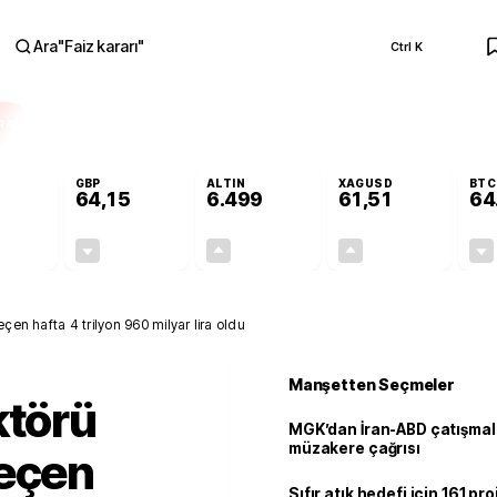
Ara
"
Faiz kararı
"
Ctrl K
RA
GBP
ALTIN
XAGUSD
BTC
64,15
6.499
61,51
64
-0,13%
-0,04%
+0,10%
+0,02%
-0,07
-0,02
6,24
0,01
çen hafta 4 trilyon 960 milyar lira oldu
Manşetten Seçmeler
ktörü
MGK’dan İran-ABD çatışmala
müzakere çağrısı
geçen
Sıfır atık hedefi için 161 pr