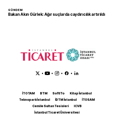
GÜNDEM
Bakan Akın Gürlek: Ağır suçlarda caydırıcılık artırıldı
•
•
•
•
İTOTAM
BTM
SoftITo
Kitap İstanbul
Teknopark İstanbul
İDTM İstanbul
İTOSAM
Cemile Sultan Tesisleri
ICVB
İstanbul Ticaret Üniversitesi