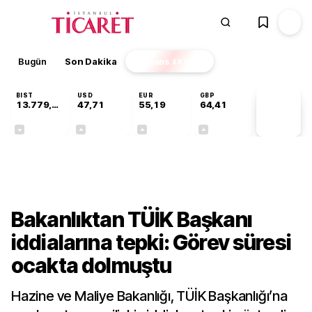
Bugün
Son Dakika
Finans
EKSTRA
BIST
USD
EUR
GBP
13.779,39
47,71
55,19
64,41
PİYASA
VERİLERİ
-0,14%
+0,18%
+0,32%
+0,38%
Gündem
Bakanlıktan TÜİK Başkanı
iddialarına tepki: Görev süresi
ocakta dolmuştu
Hazine ve Maliye Bakanlığı, TÜİK Başkanlığı’na