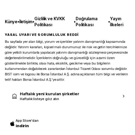
Gizlilik ve KVKK
Doğrulama
Yayın
Künye
•
İletişim
•
•
•
Politikası
Politikası
İlkeleri
YASAL UYARI VE SORUMLULUK REDDİ
Bu sayfada yer alan bilgi, yorum ve içerikler yatırım danışmanlığı kapsamında
değildir. Yatırım kararları, kişisel mali durumunuz ile risk ve getiri tercihlerinize
göre yetkili kurumlarla yapılacak yatırım danışmanlığı sözleşmesi çerçevesinde
değerlendirilmelidir. İçeriklerin doğruluğu ve güncelliği için azami özen
gösterilmekle birlikte, olası hata, eksiklik, gecikme veya bu bilgilerin
kullanımından doğabilecek zararlardan İstanbul Ticaret Odası sorumlu değildir.
BIST isim ve logosu ile Borsa İstanbul A.Ş. adına açıklanan tüm bilgi ve verilerin
telif hakları Borsa İstanbul A.Ş.’ye aittir.
Haftalık yeni kurulan şirketler
Haftalık listeye göz atın
App Store'dan
indirin