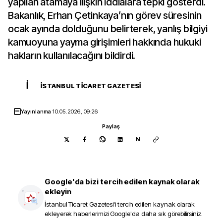
yapılan atamaya ilişkin iddialara tepki gösterdi.
Bakanlık, Erhan Çetinkaya’nın görev süresinin
ocak ayında dolduğunu belirterek, yanlış bilgiyi
kamuoyuna yayma girişimleri hakkında hukuki
hakların kullanılacağını bildirdi.
İ
İSTANBUL TICARET GAZETESI
Yayınlanma
10.05.2026, 09:26
Paylaş
N
Google'da bizi tercih edilen kaynak olarak
ekleyin
İstanbul Ticaret Gazetesi
'i tercih edilen kaynak olarak
ekleyerek haberlerimizi Google'da daha sık görebilirsiniz.