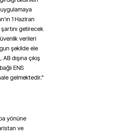
n uygulamaya
an'ın 1 Haziran
şartını getirecek
üvenlik verileri
ygun şekilde ele
i, AB dışına çıkış
 bağlı ENS
ale gelmektedir."
upa yönüne
ristan ve