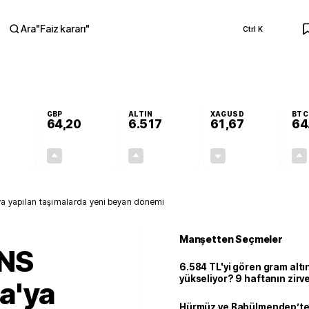
Ara
"
Faiz kararı
"
Ctrl K
RA
GBP
ALTIN
XAGUSD
BTC
64,20
6.517
61,67
64
+0,11%
+0,16%
+0,32%
-0,60%
0,06
0,10
20,92
-0,37
'ya yapılan taşımalarda yeni beyan dönemi
Manşetten Seçmeler
ENS
6.584 TL'yi gören gram alt
yükseliyor? 9 haftanın zirv
pa'ya
Hürmüz ve Babülmendep’te 