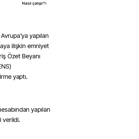
Nasıl çalışır?
›
k
aya ilişkin emniyet
iriş Özet Beyanı
ENS)
irme yaptı.
hesabından yapılan
 verildi.