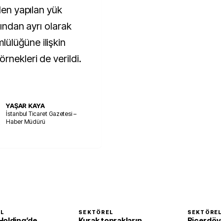
den yapılan yük
rından ayrı olarak
ülüğüne ilişkin
rnekleri de verildi.
YAŞAR KAYA
İstanbul Ticaret Gazetesi –
Haber Müdürü
EL
SEKTÖREL
SEKTÖRE
Holding’de
Kurak toprakların
Biçerdöv