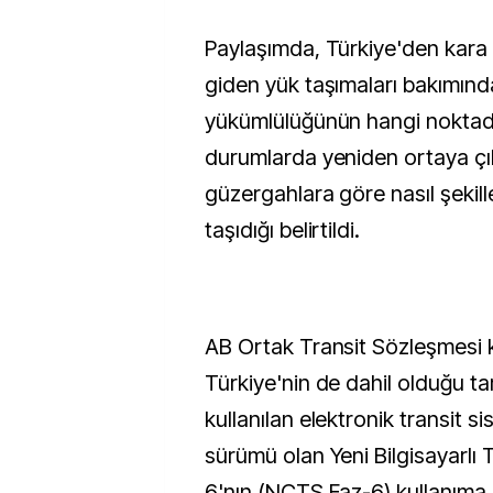
Paylaşımda, Türkiye'den kara 
giden yük taşımaları bakımın
yükümlülüğünün hangi nokta
durumlarda yeniden ortaya çıkt
güzergahlara göre nasıl şekil
taşıdığı belirtildi.
AB Ortak Transit Sözleşmesi
Türkiye'nin de dahil olduğu ta
kullanılan elektronik transit s
sürümü olan Yeni Bilgisayarlı 
6'nın (NCTS Faz-6) kullanıma gi