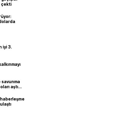
 çekti
rüyor:
 dolarda
iyi 3.
kalkınmayı
ne savunma
oları aştı
k haberleşme
 ulaştı