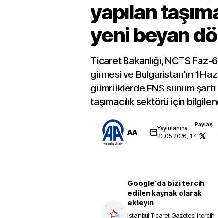
yapılan taşım
yeni beyan d
Ticaret Bakanlığı, NCTS Faz-6
girmesi ve Bulgaristan'ın 1 Haz
gümrüklerde ENS sunum şartı ge
taşımacılık sektörü için bilgile
Paylaş
Yayınlanma
AA
23.05.2026, 14:13
Google'da bizi tercih
edilen kaynak olarak
ekleyin
İstanbul Ticaret Gazetesi
'i tercih