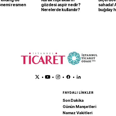
önemi resmen
gözdesi aspir nedir?
sahada! 
Nerelerde kullanılır?
buğday h
•
•
•
•
FAYDALI LINKLER
Son Dakika
Günün Manşetleri
Namaz Vakitleri