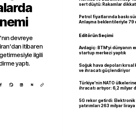
alarda
sert düştü: Rakamlar dikkat
önemi
Petrol fiyatlarında baskı sü
Anlaşma beklentileriyle 79
Editörün Seçimi
'nın devreye
iran'dan itibaren
Avdagiç: BTM’yi dünyanın en 
startup merkezi yaptık
tirmesiyle ilgili
ndirme yaptı.
Soğuk hava depoları kırsal 
ve ihracatı güçlendiriyor
Türkiye'nin NATO ülkeleri
N
ihracatı artıyor: 6,2 milyar d
milyar doları aştı
5G rekor getirdi: Elektroni
yatırımları 263 milyar liraya
Kaynak ekle