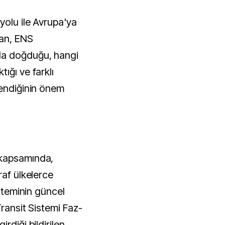
yolu ile Avrupa'ya
dan, ENS
da doğduğu, hangi
ığı ve farklı
lendiğinin önem
 kapsamında,
raf ülkelerce
isteminin güncel
Transit Sistemi Faz-
rdiği bildirilen