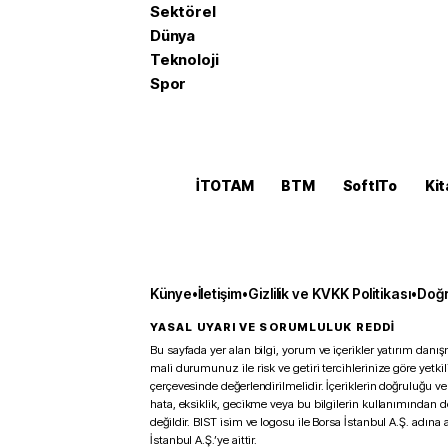
Sektörel
Dünya
Teknoloji
Spor
İTOTAM
BTM
SoftITo
Kit
Künye
•
İletişim
•
Gizlilik ve KVKK Politikası
•
Doğr
YASAL UYARI VE SORUMLULUK REDDİ
Bu sayfada yer alan bilgi, yorum ve içerikler yatırım danışm
mali durumunuz ile risk ve getiri tercihlerinize göre yetk
çerçevesinde değerlendirilmelidir. İçeriklerin doğruluğu ve
hata, eksiklik, gecikme veya bu bilgilerin kullanımından 
değildir. BIST isim ve logosu ile Borsa İstanbul A.Ş. adına a
İstanbul A.Ş.’ye aittir.