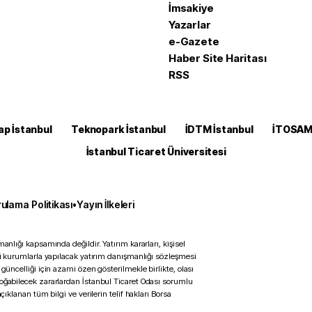
İmsakiye
Yazarlar
e-Gazete
Haber Site Haritası
RSS
ap İstanbul
Teknopark İstanbul
İDTM İstanbul
İTOSA
İstanbul Ticaret Üniversitesi
ulama Politikası
•
Yayın İlkeleri
anlığı kapsamında değildir. Yatırım kararları, kişisel
ili kurumlarla yapılacak yatırım danışmanlığı sözleşmesi
 güncelliği için azami özen gösterilmekle birlikte, olası
doğabilecek zararlardan İstanbul Ticaret Odası sorumlu
çıklanan tüm bilgi ve verilerin telif hakları Borsa