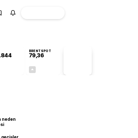
ÜYE
CANLI BORSA
Girişi
BRENTSPOT
.844
79,36
PİYASA
VERİLERİ
+0,92%
+0,57%
+0,00
0,45
ın neden
esi
geçişler