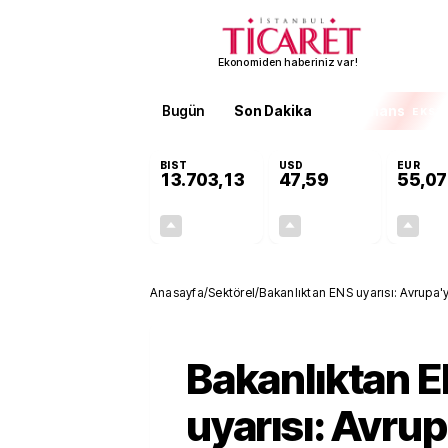
Ekonomiden haberiniz var!
Bugün
Son Dakika
Finans
EKST
BIST
USD
EUR
13.703,13
47,59
55,07
+0,11%
+0,06%
15,20
0,03
Anasayfa
/
Sektörel
/
Bakanlıktan ENS uyarısı: Avrupa
Bakanlıktan 
uyarısı: Avru