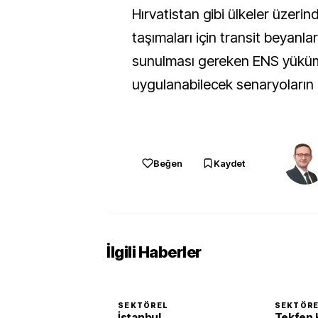
Hırvatistan gibi ülkeler üzerin
taşımaları için transit beyanla
sunulması gereken ENS yüküml
uygulanabilecek senaryoların ö
Beğen
Kaydet
İlgili Haberler
SEKTÖREL
SEKTÖR
İstanbul
Tekfen 