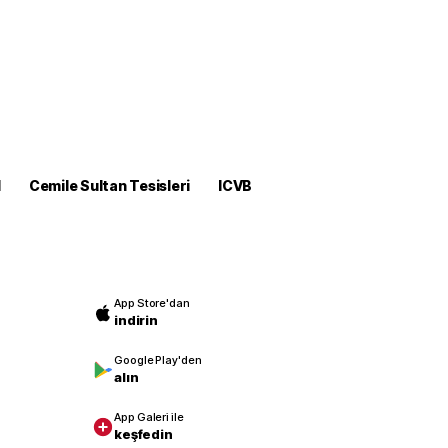
M
Cemile Sultan Tesisleri
ICVB
App Store'dan
indirin
Google Play'den
alın
App Galeri ile
keşfedin