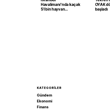
Havalimanı'nda kaçak
OYAK d
51 bin hayvan
başladı
yakalandı
KATEGORILER
Gündem
Ekonomi
Finans