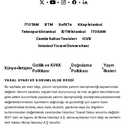
•
•
•
•
İTOTAM
BTM
SoftITo
Kitap İstanbul
Teknopark İstanbul
İDTM İstanbul
İTOSAM
Cemile Sultan Tesisleri
ICVB
İstanbul Ticaret Üniversitesi
Gizlilik ve KVKK
Doğrulama
Yayın
Künye
•
İletişim
•
•
•
Politikası
Politikası
İlkeleri
YASAL UYARI VE SORUMLULUK REDDİ
Bu sayfada yer alan bilgi, yorum ve içerikler yatırım danışmanlığı kapsamında
değildir. Yatırım kararları, kişisel mali durumunuz ile risk ve getiri tercihlerinize
göre yetkili kurumlarla yapılacak yatırım danışmanlığı sözleşmesi çerçevesinde
değerlendirilmelidir. İçeriklerin doğruluğu ve güncelliği için azami özen
gösterilmekle birlikte, olası hata, eksiklik, gecikme veya bu bilgilerin
kullanımından doğabilecek zararlardan İstanbul Ticaret Odası sorumlu değildir.
BIST isim ve logosu ile Borsa İstanbul A.Ş. adına açıklanan tüm bilgi ve verilerin
telif hakları Borsa İstanbul A.Ş.’ye aittir.