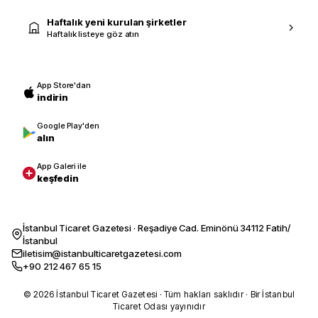
Haftalık yeni kurulan şirketler
Haftalık listeye göz atın
App Store'dan
indirin
Google Play'den
alın
App Galeri ile
keşfedin
İstanbul Ticaret Gazetesi · Reşadiye Cad. Eminönü 34112 Fatih/
İstanbul
iletisim@istanbulticaretgazetesi.com
+90 212 467 65 15
© 2026 İstanbul Ticaret Gazetesi · Tüm hakları saklıdır · Bir İstanbul
Ticaret Odası yayınıdır