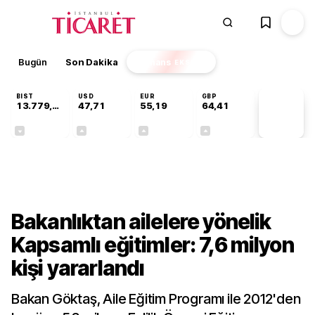
Bugün
Son Dakika
Finans
EKSTRA
BIST
USD
EUR
GBP
13.779,39
47,71
55,19
64,41
PİYASA
VERİLERİ
-0,14%
+0,18%
+0,32%
+0,38%
Gündem
Bakanlıktan ailelere yönelik
Kapsamlı eğitimler: 7,6 milyon
kişi yararlandı
Bakan Göktaş, Aile Eğitim Programı ile 2012'den