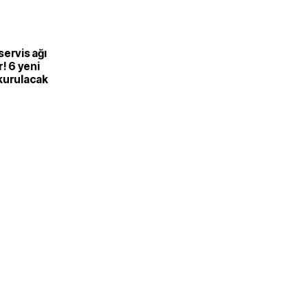
ervis ağı
r! 6 yeni
kurulacak