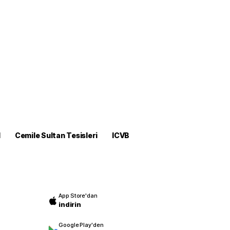
M
Cemile Sultan Tesisleri
ICVB
App Store'dan
indirin
Google Play'den