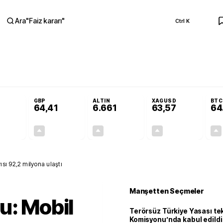
Ara
"
Faiz kararı
"
Ctrl K
RA
Adalet Komisyonu’nda kabul edildi
Terörsüz Türkiye Yasası teklifi Adalet K
GBP
ALTIN
XAGUSD
BTC
64,41
6.661
63,57
64
+0,32%
+0,38%
+2,59%
+3,37%
0,18
0,24
167,96
2,07
sı 92,2 milyona ulaştı
Manşetten Seçmeler
u: Mobil
Terörsüz Türkiye Yasası tek
Komisyonu’nda kabul edildi