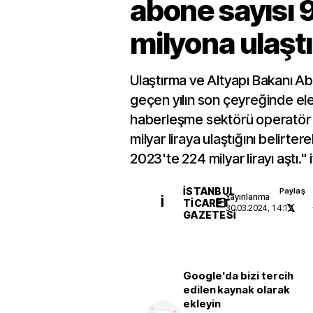
abone sayısı 
milyona ulaştı
Ulaştırma ve Altyapı Bakanı Ab
geçen yılın son çeyreğinde el
haberleşme sektörü operatör ge
milyar liraya ulaştığını belirter
2023'te 224 milyar lirayı aştı." 
İSTANBUL
Paylaş
Yayınlanma
İ
TICARET
30.03.2024, 14:12
GAZETESI
Google'da bizi tercih
edilen kaynak olarak
ekleyin