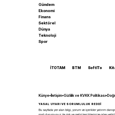
Gündem
Ekonomi
Finans
Sektörel
Dünya
Teknoloji
Spor
İTOTAM
BTM
SoftITo
Kit
Künye
•
İletişim
•
Gizlilik ve KVKK Politikası
•
Doğr
YASAL UYARI VE SORUMLULUK REDDİ
Bu sayfada yer alan bilgi, yorum ve içerikler yatırım danışm
mali durumunuz ile risk ve getiri tercihlerinize göre yetk