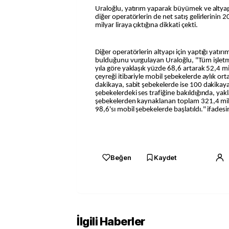
Uraloğlu, yatırım yaparak büyümek ve altyapıs
diğer operatörlerin de net satış gelirlerinin
milyar liraya çıktığına dikkati çekti.
Diğer operatörlerin altyapı için yaptığı yatırı
bulduğunu vurgulayan Uraloğlu, "Tüm işletmec
yıla göre yaklaşık yüzde 68,6 artarak 52,4 mily
çeyreği itibariyle mobil şebekelerde aylık or
dakikaya, sabit şebekelerde ise 100 dakikaya 
şebekelerdeki ses trafiğine bakıldığında, yakl
şebekelerden kaynaklanan toplam 321,4 mily
98,6'sı mobil şebekelerde başlatıldı." ifadesin
Beğen
Kaydet
İlgili Haberler