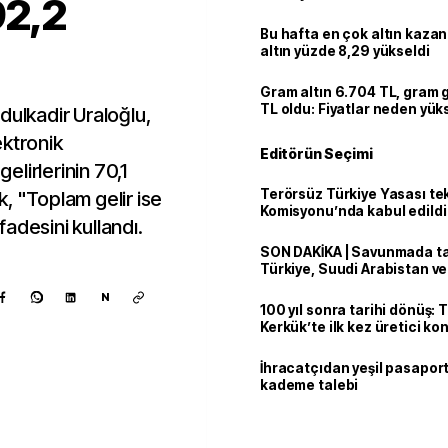
92,2
Bu hafta en çok altın kazan
altın yüzde 8,29 yükseldi
Gram altın 6.704 TL, gram
TL oldu: Fiyatlar neden yük
dulkadir Uraloğlu,
ektronik
Editörün Seçimi
lirlerinin 70,1
Terörsüz Türkiye Yasası tek
ek, "Toplam gelir ise
Komisyonu’nda kabul edildi
ifadesini kullandı.
SON DAKİKA | Savunmada tari
Türkiye, Suudi Arabistan v
'Mekke Anlaşması'nı imzala
N
100 yıl sonra tarihi dönüş: 
Kerkük’te ilk kez üretici k
İhracatçıdan yeşil pasaport
kademe talebi
Kaynak ekle