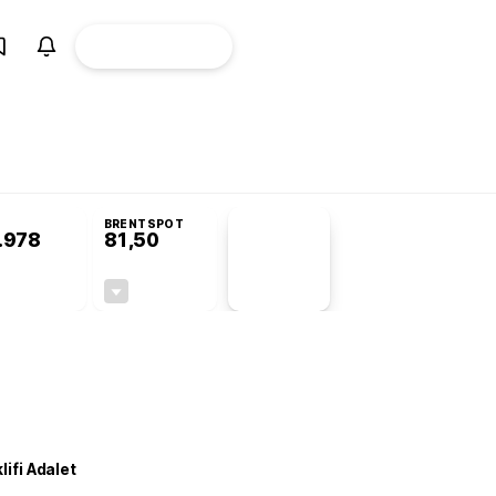
ÜYE
CANLI BORSA
Girişi
omisyonu’nda kabul edildi
BRENTSPOT
.978
81,50
PİYASA
VERİLERİ
+0,95%
-1,55%
+0,00
-1,28
lifi Adalet