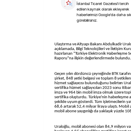
İstanbul Ticaret Gazetesi
'i tercih
edilen kaynak olarak ekleyerek
haberlerimizi Google'da daha sı
görebilirsiniz.
Ulaştırma ve Altyapı Bakanı Abdulkadir Uraloğ
açıklamada, Bilgi Teknolojileri ve İletişim K
hazırlanan "Türkiye Elektronik Haberleşme Se
Raporu"na ilişkin değerlendirmede bulundu
Geçen yılın dördüncü çeyreğinde BTK tarafın
şirket, 848 yetki belgesi ve toplam 8 yetkilend
hizmet sağlayıcısı bulunduğunu belirten Ura
sertifika hizmet sağlayıcıları 2023 sonu itiba
imza ve 964 bin mobil imza olmak üzere top
sertifika oluşturdu. Türkiye'nin haberleşme alt
şekilde uyum gösterdi. Tüm işletmecilerin yat
68,6 artarak 52,4 milyar liraya ulaştı. Mobil
mobil abone yaygınlığı da yaklaşık yüzde 108'le
Uraloğlu, mobil abonesi olan 84,9 milyon v