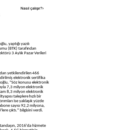
Nasıl çalışır?
›
k
lu, yaptığı yazılı
urumu (BTK) tarafından
ktörü 3 Aylık Pazar Verileri
.
dan yetkilendirilen 466
irilmiş elektronik sertifika
loğlu, "Söz konusu elektronik
rıyla 7,3 milyon elektronik
lam 8,3 milyon elektronik
yapısı taleplere hızlı bir
ırımları ise yaklaşık yüzde
 abone sayısı 92,2 milyona,
re çıktı." bilgisini verdi.
atandaşın, 2016'da hizmete