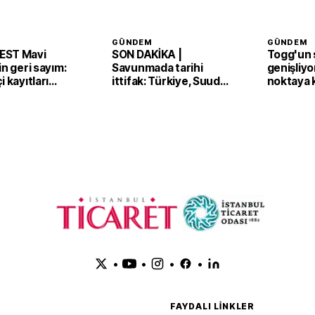
GÜNDEM
GÜNDEM
EST Mavi
SON DAKİKA |
Togg'un s
in geri sayım:
Savunmada tarihi
genişliyo
i kayıtları
ittifak: Türkiye, Suudi
noktaya 
Arabistan ve Pakistan
'Mekke Anlaşması'nı
imzaladı
•
•
•
•
FAYDALI LINKLER