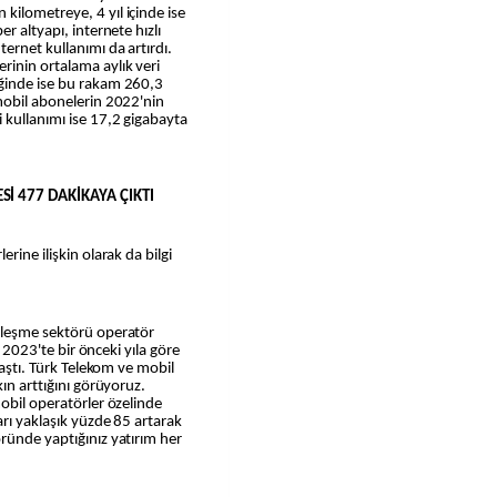
kilometreye, 4 yıl içinde ise
r altyapı, internete hızlı
ernet kullanımı da artırdı.
rinin ortalama aylık veri
eğinde ise bu rakam 260,3
mobil abonelerin 2022'nin
 kullanımı ise 17,2 gigabayta
Sİ 477 DAKİKAYA ÇIKTI
rine ilişkin olarak da bilgi
rleşme sektörü operatör
r 2023'te bir önceki yıla göre
 aştı. Türk Telekom ve mobil
kın arttığını görüyoruz.
mobil operatörler özelinde
arı yaklaşık yüzde 85 artarak
ründe yaptığınız yatırım her