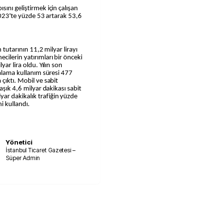
ını geliştirmek için çalışan
 2023'te yüzde 53 artarak 53,6
m tutarının 11,2 milyar lirayı
ilerin yatırımları bir önceki
ar lira oldu. Yılın son
talama kullanım süresi 477
çıktı. Mobil ve sabit
aşık 4,6 milyar dakikası sabit
ar dakikalık trafiğin yüzde
i kullandı.
Yönetici
İstanbul Ticaret Gazetesi –
Süper Admin