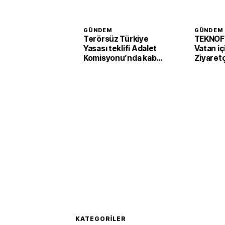
GÜNDEM
GÜNDEM
Terörsüz Türkiye
TEKNOF
Yasası teklifi Adalet
Vatan iç
Komisyonu’nda kabul
Ziyaretç
edildi
başladı
KATEGORILER