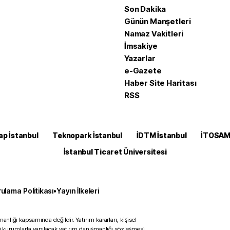
Son Dakika
Günün Manşetleri
Namaz Vakitleri
İmsakiye
Yazarlar
e-Gazete
Haber Site Haritası
RSS
ap İstanbul
Teknopark İstanbul
İDTM İstanbul
İTOSA
İstanbul Ticaret Üniversitesi
ulama Politikası
•
Yayın İlkeleri
anlığı kapsamında değildir. Yatırım kararları, kişisel
ili kurumlarla yapılacak yatırım danışmanlığı sözleşmesi