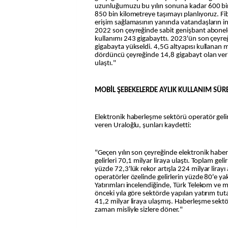
uzunluğumuzu bu yılın sonuna kadar 600 bin 
850 bin kilometreye taşımayı planlıyoruz. Fibe
erişim sağlamasının yanında vatandaşların int
2022 son çeyreğinde sabit genişbant abonele
kullanımı 243 gigabayttı. 2023'ün son çeyr
gigabayta yükseldi. 4,5G altyapısı kullanan 
dördüncü çeyreğinde 14,8 gigabayt olan veri
ulaştı."
MOBİL ŞEBEKELERDE AYLIK KULLANIM SÜRE
Elektronik haberleşme sektörü operatör gelirle
veren Uraloğlu, şunları kaydetti:
"Geçen yılın son çeyreğinde elektronik habe
gelirleri 70,1 milyar liraya ulaştı. Toplam geli
yüzde 72,3'lük rekor artışla 224 milyar lirayı
operatörler özelinde gelirlerin yüzde 80'e ya
Yatırımları incelendiğinde, Türk Telekom ve 
önceki yıla göre sektörde yapılan yatırım tut
41,2 milyar liraya ulaşmış. Haberleşme sektö
zaman misliyle sizlere döner."