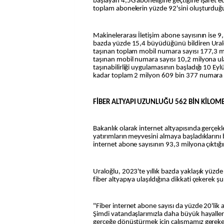
başlayan 4,5G aboneliğine geçtiğine işaret e
toplam abonelerin yüzde 92'sini oluşturduğu
Makinelerarası İletişim abone sayısının ise 9,
bazda yüzde 15,4 büyüdüğünü bildiren Uralo
taşınan toplam mobil numara sayısı 177,3 
taşınan mobil numara sayısı 10,2 milyona ul
taşınabilirliği uygulamasının başladığı 10 Ey
kadar toplam 2 milyon 609 bin 377 numara ta
FİBER ALTYAPI UZUNLUĞU 562 BİN KİLOM
Bakanlık olarak internet altyapısında gerçekle
yatırımların meyvesini almaya başladıklarını
internet abone sayısının 93,3 milyona çıktığın
Uraloğlu, 2023'te yıllık bazda yaklaşık yüzde
fiber altyapıya ulaşıldığına dikkati çekerek şun
"Fiber internet abone sayısı da yüzde 20'lik a
Şimdi vatandaşlarımızla daha büyük hayalle
gerçeğe dönüştürmek için çalışmamız gereke