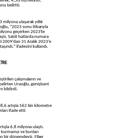
derek, 4,5G hizmetinin,
nu belirtti.
3 milyona ulaşarak yıllık
ğlu, "2023 sonu itibarıyla
milyonu geçerken 2023'te
aştı. Sabit hatlarda numara
lül 2009'dan 31 Aralık 2023'e
şındı." ifadesini kullandı.
ETRE
ştirilen çalışmaların ve
 belirten Uraoğlu, genişbant
ı bildirdi.
 8,6 artışla 562 bin kilometre
ları ifade etti:
rtışla 6,8 milyona ulaştı.
r kurmamız ve bunları
n bir dönemdeyiz. Fiber