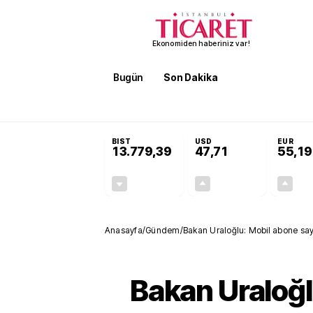
Ekonomiden haberiniz var!
Bugün
Son Dakika
Finans
EKST
SON DAKİKA
Terörsüz Türkiye Yasası teklifi 
BIST
USD
EUR
13.779,39
47,71
55,19
-0,14%
+0,18%
-19,42
0,09
Anasayfa
/
Gündem
/
Bakan Uraloğlu: Mobil abone sayı
Bakan Uraloğl