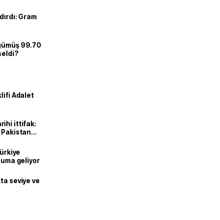
dırdı: Gram
 gümüş 99.70
seldi?
lifi Adalet
hi ittifak:
e Pakistan
dı
Türkiye
onuma geliyor
ta seviye ve