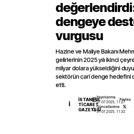
değerlendirdi:
dengeye dest
vurgusu
Hazine ve Maliye Bakanı Mehm
gelirlerinin 2025 yılı ikinci çeyr
milyar dolara yükseldiğini duy
sektörün cari denge hedefini d
etti.
Yayınlanma
İSTANBUL
Paylaş
31.07.2025, 11:27
İ
TICARET
Güncellenme
GAZETESI
31.07.2025, 11:32