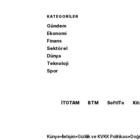
KATEGORILER
Gündem
Ekonomi
Finans
Sektörel
Dünya
Teknoloji
Spor
İTOTAM
BTM
SoftITo
Kit
Künye
•
İletişim
•
Gizlilik ve KVKK Politikası
•
Doğr