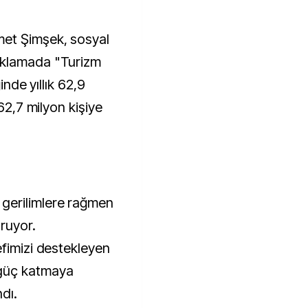
met Şimşek, sosyal
ıklamada "Turizm
inde yıllık 62,9
 62,7 milyon kişiye
gerilimlere rağmen
ruyor.
efimizi destekleyen
güç katmaya
dı.