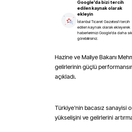
Google'da bizi tercih
edilen kaynak olarak
ekleyin
İstanbul Ticaret Gazetesi
'i tercih
edilen kaynak olarak ekleyerek
haberlerimizi Google'da daha sı
görebilirsiniz.
Hazine ve Maliye Bakanı Mehmet Şimşek, turizm
gelirlerinin güçlü performans
açıkladı.
Türkiye'nin bacasız sanayisi 
yükselişini ve gelirlerini artır