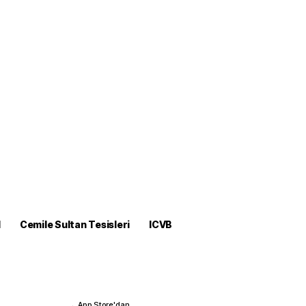
M
Cemile Sultan Tesisleri
ICVB
App Store'dan