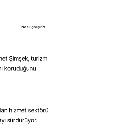
Kaynak ekle
Nasıl çalışır?
›
k
ını koruduğunu
olan hizmet sektörü
mayı sürdürüyor.