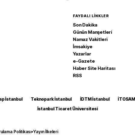
FAYDALI LINKLER
Son Dakika
Günün Manşetleri
Namaz Vakitleri
İmsakiye
Yazarlar
e-Gazete
Haber Site Haritası
RSS
ap İstanbul
Teknopark İstanbul
İDTM İstanbul
İTOSA
İstanbul Ticaret Üniversitesi
ulama Politikası
•
Yayın İlkeleri