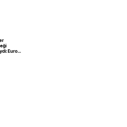
er
eği
di: Euro
nde
e satışlar
 geriledi