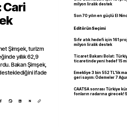
 Cari
milyon liralık destek
ek
Son 70 yılın en güçlü El Nin
Editörün Seçimi
Sıfır atık hedefi için 161 pr
milyon liralık destek
et Şimşek, turizm
eğinde yıllık 62,9
Ticaret Bakanı Bolat: Türk
ticaretinde yeni hedef 15 mi
urdu. Bakan Şimşek,
esteklediğini ifade
Emekliye 3 bin 552 TL'lik ma
geri sayım: Ödemeler 7 Ağu
CAATSA sonrası Türkiye kü
fonların radarına girecek
finansa yeni eşik
N