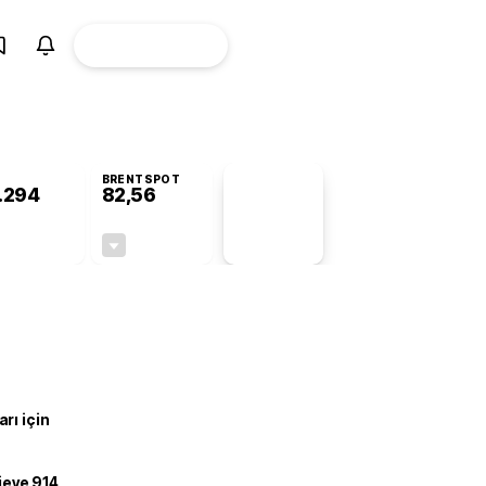
ÜYE
CANLI BORSA
Girişi
BRENTSPOT
.294
82,56
PİYASA
VERİLERİ
-0,38%
-0,27%
+0,00
-0,22
rı için
ojeye 914