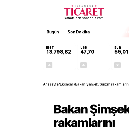
Ekonomiden haberiniz var!
Bugün
Son Dakika
Finans
EKST
BIST
USD
EUR
13.798,82
47,70
55,01
+0,70%
+0,16%
95,68
0,08
Anasayfa
/
Ekonomi
/
Bakan Şimşek, turizm rakamların
Bakan Şimşek
rakamlarını