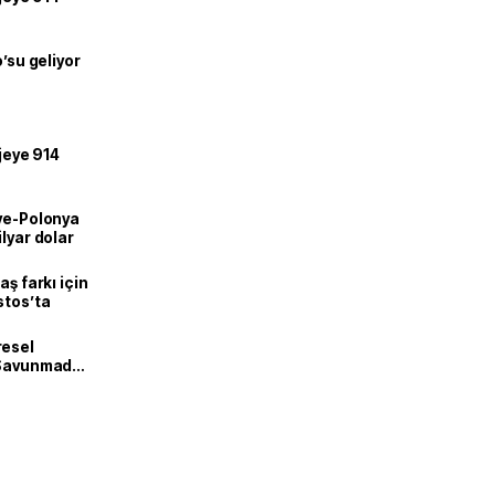
o’su geliyor
ojeye 914
iye-Polonya
lyar dolar
aş farkı için
stos’ta
resel
! Savunmadan