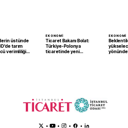
I
EKONOMI
EKONOMI
ilerin üstünde
Ticaret Bakanı Bolat:
Beklentil
BD’de tarım
Türkiye-Polonya
yükselec
ücü verimliliği
ticaretinde yeni
yönündey
eyrekte yüzde
hedef 15 milyar dolar
Bölgesi'
perakend
haziranda
•
•
•
•