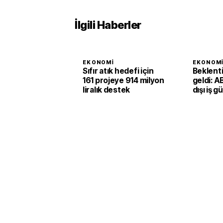
İlgili Haberler
EKONOMI
EKONOM
Sıfır atık hedefi için
Beklent
161 projeye 914 milyon
geldi: A
liralık destek
dışı iş g
ikinci ç
1,4 arttı