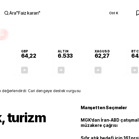
Ara
"
Faiz kararı
"
Ctrl K
RA
GBP
ALTIN
XAGUSD
BTC
64,22
6.533
62,27
64
-0,01%
+0,07%
+0,62%
+1,25%
0,00
0,05
40,52
0,77
ı değerlendirdi: Cari dengeye destek vurgusu
Manşetten Seçmeler
, turizm
MGK’dan İran-ABD çatışmala
müzakere çağrısı
Sıfır atık hedefi için 161 pr