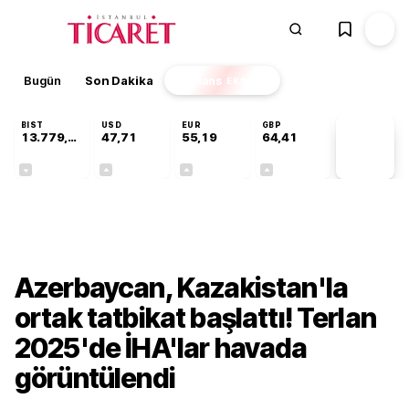
Bugün
Son Dakika
Finans
EKSTRA
BIST
USD
EUR
GBP
13.779,39
47,71
55,19
64,41
PİYASA
VERİLERİ
-0,14%
+0,18%
+0,32%
+0,38%
Dünya
Azerbaycan, Kazakistan'la
ortak tatbikat başlattı! Terlan
2025'de İHA'lar havada
görüntülendi