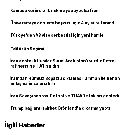
Kamuda verimsizlik riskine yapay zeka freni
Üniversiteye dönüşte başvuru için 4 ay süre tanındı
Türkiye'den AB vize serbestisi için yeni hamle
Editörün Seçimi
İran destekli Husiler Suudi Arabistan'ı vurdu: Petrol
rafinerisine İHA'lı saldırı
İran'dan Hürmüz Boğazı açıklaması: Umman ile her an
anlaşma imzalanabilir
İran Savaşı sonrası Patriot ve THAAD stokları geriledi
Trump bağlantılı şirket Grönland'a çıkarma yaptı
İlgili Haberler