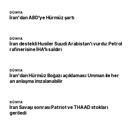
DÜNYA
İran'dan ABD'ye Hürmüz şartı
DÜNYA
İran destekli Husiler Suudi Arabistan'ı vurdu: Petrol
rafinerisine İHA'lı saldırı
DÜNYA
İran'dan Hürmüz Boğazı açıklaması: Umman ile her
an anlaşma imzalanabilir
DÜNYA
İran Savaşı sonrası Patriot ve THAAD stokları
geriledi