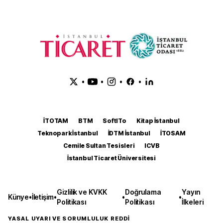
•
•
•
•
İTOTAM
BTM
SoftITo
Kitap İstanbul
Teknopark İstanbul
İDTM İstanbul
İTOSAM
Cemile Sultan Tesisleri
ICVB
İstanbul Ticaret Üniversitesi
Gizlilik ve KVKK
Doğrulama
Yayın
Künye
•
İletişim
•
•
•
Politikası
Politikası
İlkeleri
YASAL UYARI VE SORUMLULUK REDDİ