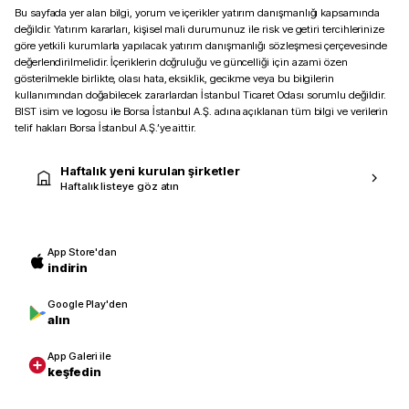
Bu sayfada yer alan bilgi, yorum ve içerikler yatırım danışmanlığı kapsamında
değildir. Yatırım kararları, kişisel mali durumunuz ile risk ve getiri tercihlerinize
göre yetkili kurumlarla yapılacak yatırım danışmanlığı sözleşmesi çerçevesinde
değerlendirilmelidir. İçeriklerin doğruluğu ve güncelliği için azami özen
gösterilmekle birlikte, olası hata, eksiklik, gecikme veya bu bilgilerin
kullanımından doğabilecek zararlardan İstanbul Ticaret Odası sorumlu değildir.
BIST isim ve logosu ile Borsa İstanbul A.Ş. adına açıklanan tüm bilgi ve verilerin
telif hakları Borsa İstanbul A.Ş.’ye aittir.
Haftalık yeni kurulan şirketler
Haftalık listeye göz atın
App Store'dan
indirin
Google Play'den
alın
App Galeri ile
keşfedin