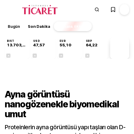
Bugün
Son Dakika
Finans
EKSTRA
BIST
USD
EUR
GBP
13.703,13
47,57
55,10
64,22
PİYASA
VERİLERİ
+0,11%
+0,01%
+0,17%
+0,20%
Teknoloji
Ayna görüntüsü
nanogözenekle biyomedikal
umut
Proteinlerin ayna görüntüsü yapı taşları olan D-