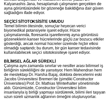
Kalyanashis Jana, hesaplamalı çalışmanın gerçekten de
ayna görüntüsündeki bir gözeneğe bakıldığına dair güven
sağladığını ifade ediyor.
SEÇİCİ SİTOTOKSİSİTE UMUDU
Temel bilimin ötesinde, sonuçlar heyecan verici
biyomedikal potansiyele işaret ediyor. Hücre
çalışmalarında, floresanla işaretlenmiş ayna görüntüsü
gözeneklerin kanser hücrelerinde güçlü zar bozucu etkiler
gösterdiği, ancak normal hücreler üzerinde hiçbir etkisi
olmadığı saptandı; bu durum, bir gün kanser tedavisinde
kullanılabilecek seçici sitotoksisiteye işaret ediyor.
BİLİMSEL AĞLAR SÜREKLİ
Çalışma aynı zamanda sınırlar ve nesiller arası bilimsel iş
birliğinin sürekliliğini de yansıtıyor. Hem Mahendran hem
de meslektaşı Dr. Harsha Bajaj, doktora derecelerini eski
Jacobs Üniversitesi Bremen’de (şimdiki Constructor
Üniversitesi) Prof. Dr. Mathias Winterhalter yönetiminde
aldı. Günümüzde, Constructor Üniversitesi bilim
insanlarıyla iş birliği yapmayı sürdürerek, bilimi ileri taşıyan
uzun süreli uzmanlık ağlarının örneğini oluşturuyorlar.