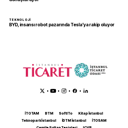
TEKNOLOJI
BYD, insansı robot pazarında Tesla’ya rakip oluyor
•
•
•
•
İTOTAM
BTM
SoftITo
Kitap İstanbul
Teknopark İstanbul
İDTM İstanbul
İTOSAM
Cemile Sultan Tesisleri
ICVB