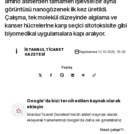
amino asitlerden tamamen işlevsel bir ayna
görüntüsü nanogözenek ilk kez üretildi.
Çalışma, tek molekül düzeyinde algılama ve
kanser hücrelerine karşı seçici sitotoksisite gibi
biyomedikal uygulamalara kapı aralıyor.
İSTANBUL TICARET
İ
Yayınlanma
13.10.2025, 16:29
GAZETESI
Paylaş
N
Google'da bizi tercih edilen kaynak olarak
ekleyin
İstanbul Ticaret Gazetesi
'i tercih edilen kaynak olarak
ekleyerek haberlerimizi Google'da daha sık görebilirsiniz.
Kaynak ekle
Nasıl çalışır?
›