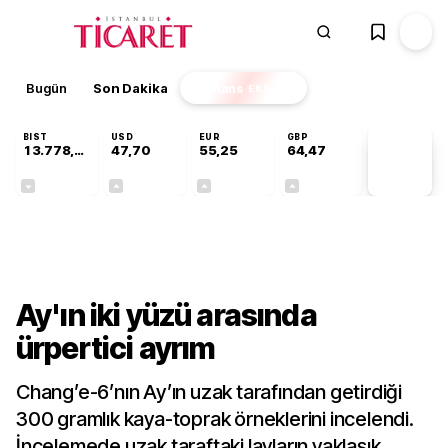
Bugün
Son Dakika
Finans
EKSTRA
BIST
USD
EUR
GBP
13.778,60
47,70
55,25
64,47
PİYASA
VERİLERİ
-0,15%
+0,17%
+0,43%
+0,47%
Teknoloji
Ay'ın iki yüzü arasında
ürpertici ayrım
Chang’e-6’nın Ay’ın uzak tarafından getirdiği
300 gramlık kaya-toprak örneklerini incelendi.
İncelemede uzak taraftaki lavların yaklaşık