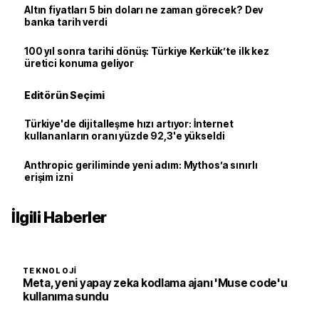
Altın fiyatları 5 bin doları ne zaman görecek? Dev
banka tarih verdi
100 yıl sonra tarihi dönüş: Türkiye Kerkük’te ilk kez
üretici konuma geliyor
Editörün Seçimi
Türkiye'de dijitalleşme hızı artıyor: İnternet
kullananların oranı yüzde 92,3'e yükseldi
Anthropic geriliminde yeni adım: Mythos’a sınırlı
erişim izni
İlgili Haberler
TEKNOLOJI
Meta, yeni yapay zeka kodlama ajanı 'Muse code'u
kullanıma sundu