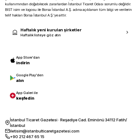
kullanımından doğabilecek zararlardan İstanbul Ticaret Odası sorumlu değildir.
BIST isim ve logosu ile Borsa İstanbul A.Ş. adına açıklanan tüm bilgi ve verilerin
telif hakları Borsa İstanbul A.Ş.’ye aittir.
Haftalık yeni kurulan şirketler
Haftalık listeye göz atın
App Store'dan
indirin
Google Play'den
alın
App Galeri ile
keşfedin
İstanbul Ticaret Gazetesi · Reşadiye Cad. Eminönü 34112 Fatih/
İstanbul
iletisim@istanbulticaretgazetesi.com
+90 212 467 65 15