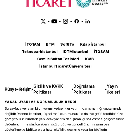
•
•
•
•
İTOTAM
BTM
SoftITo
Kitap İstanbul
Teknopark İstanbul
İDTM İstanbul
İTOSAM
Cemile Sultan Tesisleri
ICVB
İstanbul Ticaret Üniversitesi
Gizlilik ve KVKK
Doğrulama
Yayın
Künye
•
İletişim
•
•
•
Politikası
Politikası
İlkeleri
YASAL UYARI VE SORUMLULUK REDDİ
Bu sayfada yer alan bilgi, yorum ve içerikler yatırım danışmanlığı kapsamında
değildir. Yatırım kararları, kişisel mali durumunuz ile risk ve getiri tercihlerinize
göre yetkili kurumlarla yapılacak yatırım danışmanlığı sözleşmesi çerçevesinde
değerlendirilmelidir. İçeriklerin doğruluğu ve güncelliği için azami özen
gösterilmekle birlikte, olası hata, eksiklik, gecikme veya bu bilgilerin