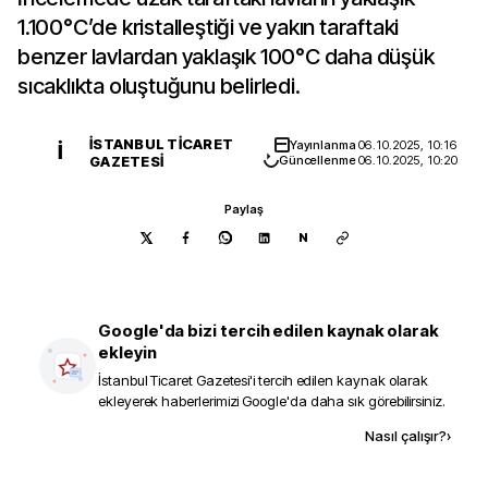
1.100°C’de kristalleştiği ve yakın taraftaki
benzer lavlardan yaklaşık 100°C daha düşük
sıcaklıkta oluştuğunu belirledi.
İSTANBUL TICARET
Yayınlanma
06.10.2025, 10:16
İ
GAZETESI
Güncellenme
06.10.2025, 10:20
Paylaş
N
Google'da bizi tercih edilen kaynak olarak
ekleyin
İstanbul Ticaret Gazetesi
'i tercih edilen kaynak olarak
ekleyerek haberlerimizi Google'da daha sık görebilirsiniz.
Kaynak ekle
Nasıl çalışır?
›