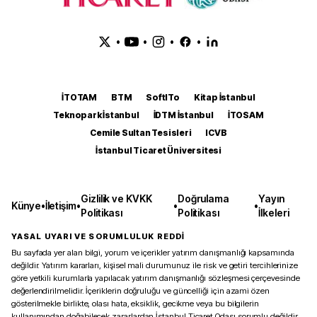
•
•
•
•
İTOTAM
BTM
SoftITo
Kitap İstanbul
Teknopark İstanbul
İDTM İstanbul
İTOSAM
Cemile Sultan Tesisleri
ICVB
İstanbul Ticaret Üniversitesi
Gizlilik ve KVKK
Doğrulama
Yayın
Künye
•
İletişim
•
•
•
Politikası
Politikası
İlkeleri
YASAL UYARI VE SORUMLULUK REDDİ
Bu sayfada yer alan bilgi, yorum ve içerikler yatırım danışmanlığı kapsamında
değildir. Yatırım kararları, kişisel mali durumunuz ile risk ve getiri tercihlerinize
göre yetkili kurumlarla yapılacak yatırım danışmanlığı sözleşmesi çerçevesinde
değerlendirilmelidir. İçeriklerin doğruluğu ve güncelliği için azami özen
gösterilmekle birlikte, olası hata, eksiklik, gecikme veya bu bilgilerin
kullanımından doğabilecek zararlardan İstanbul Ticaret Odası sorumlu değildir.