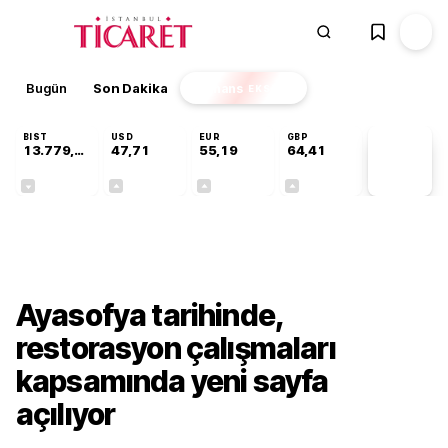
Bugün
Son Dakika
Finans
EKSTRA
BIST
USD
EUR
GBP
13.779,39
47,71
55,19
64,41
PİYASA
VERİLERİ
-0,14%
+0,18%
+0,32%
+0,38%
Kültür-Sanat
Ayasofya tarihinde,
restorasyon çalışmaları
kapsamında yeni sayfa
açılıyor