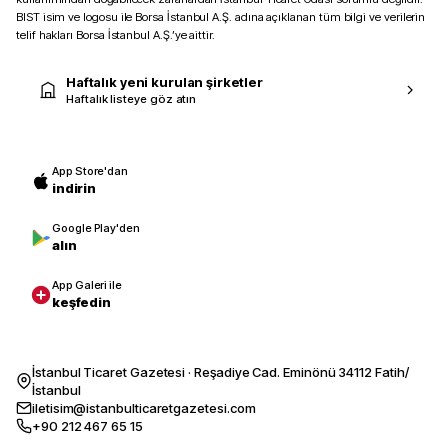
BIST isim ve logosu ile Borsa İstanbul A.Ş. adına açıklanan tüm bilgi ve verilerin
telif hakları Borsa İstanbul A.Ş.’ye aittir.
Haftalık yeni kurulan şirketler
Haftalık listeye göz atın
App Store'dan
indirin
Google Play'den
alın
App Galeri ile
keşfedin
İstanbul Ticaret Gazetesi · Reşadiye Cad. Eminönü 34112 Fatih/
İstanbul
iletisim@istanbulticaretgazetesi.com
+90 212 467 65 15