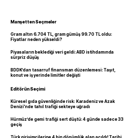
Manşetten Seçmeler
Gram altın 6.704 TL, gram gümüş 99.70 TL oldu:
Fiyatlar neden yükseldi?
Piyasaların beklediği veri geldi: ABD istihdamında
sürpriz düşüş
BDDK’dan tasarruf finansman düzenlemesi: Taşıt,
konut ve iş yerinde limitler değişti
Editörün Seçimi
Küresel gıda güvenliğinde risk: Karadeniz ve Azak
Denizi'nde tahıl trafiği sekteye uğradı
Hürmüz’de gemi trafiği sert düştü: 4 günde sadece 33
geçiş
Türk girişimcilerine 4 bin dönümlük alan açıldı! Tarihi