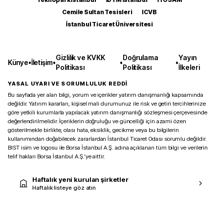
Cemile Sultan Tesisleri
ICVB
İstanbul Ticaret Üniversitesi
Gizlilik ve KVKK
Doğrulama
Yayın
Künye
•
İletişim
•
•
•
Politikası
Politikası
İlkeleri
YASAL UYARI VE SORUMLULUK REDDİ
Bu sayfada yer alan bilgi, yorum ve içerikler yatırım danışmanlığı kapsamında
değildir. Yatırım kararları, kişisel mali durumunuz ile risk ve getiri tercihlerinize
göre yetkili kurumlarla yapılacak yatırım danışmanlığı sözleşmesi çerçevesinde
değerlendirilmelidir. İçeriklerin doğruluğu ve güncelliği için azami özen
gösterilmekle birlikte, olası hata, eksiklik, gecikme veya bu bilgilerin
kullanımından doğabilecek zararlardan İstanbul Ticaret Odası sorumlu değildir.
BIST isim ve logosu ile Borsa İstanbul A.Ş. adına açıklanan tüm bilgi ve verilerin
telif hakları Borsa İstanbul A.Ş.’ye aittir.
Haftalık yeni kurulan şirketler
Haftalık listeye göz atın