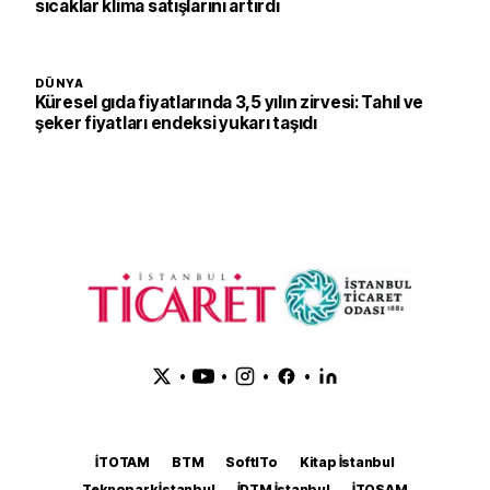
sıcaklar klima satışlarını artırdı
DÜNYA
Küresel gıda fiyatlarında 3,5 yılın zirvesi: Tahıl ve
şeker fiyatları endeksi yukarı taşıdı
•
•
•
•
İTOTAM
BTM
SoftITo
Kitap İstanbul
Teknopark İstanbul
İDTM İstanbul
İTOSAM