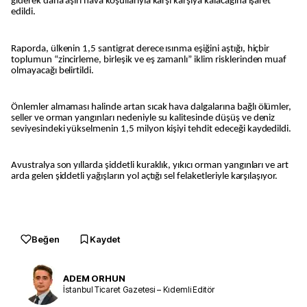
giderek daha aşırı hava koşullarıyla karşı karşıya kalacağına işaret
edildi.
Raporda, ülkenin 1,5 santigrat derece ısınma eşiğini aştığı, hiçbir
toplumun “zincirleme, birleşik ve eş zamanlı” iklim risklerinden muaf
olmayacağı belirtildi.
Önlemler almaması halinde artan sıcak hava dalgalarına bağlı ölümler,
seller ve orman yangınları nedeniyle su kalitesinde düşüş ve deniz
seviyesindeki yükselmenin 1,5 milyon kişiyi tehdit edeceği kaydedildi.
Avustralya son yıllarda şiddetli kuraklık, yıkıcı orman yangınları ve art
arda gelen şiddetli yağışların yol açtığı sel felaketleriyle karşılaşıyor.
Beğen
Kaydet
ADEM ORHUN
İstanbul Ticaret Gazetesi – Kıdemli Editör