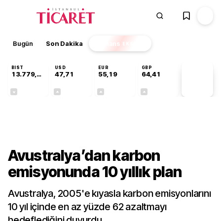
Bugün
Son Dakika
Finans
EKSTRA
BIST
USD
EUR
GBP
13.779,39
47,71
55,19
64,41
PİYASA
VERİLERİ
-0,14%
+0,18%
+0,32%
+0,38%
Dünya
Avustralya’dan karbon
emisyonunda 10 yıllık plan
Avustralya, 2005'e kıyasla karbon emisyonlarını
10 yıl içinde en az yüzde 62 azaltmayı
hedeflediğini duyurdu.