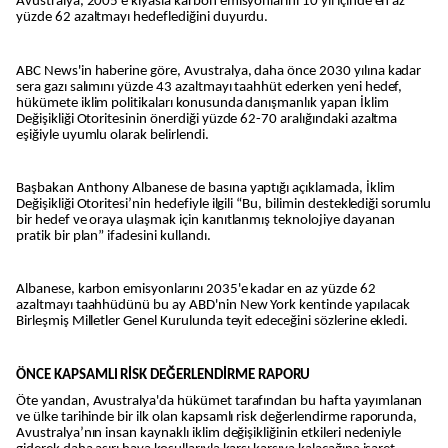
Avustralya, 2005'e kıyasla karbon emisyonlarını 10 yıl içinde en az
yüzde 62 azaltmayı hedeflediğini duyurdu.
ABC News'in haberine göre, Avustralya, daha önce 2030 yılına kadar
sera gazı salımını yüzde 43 azaltmayı taahhüt ederken yeni hedef,
hükümete iklim politikaları konusunda danışmanlık yapan İklim
Değişikliği Otoritesinin önerdiği yüzde 62-70 aralığındaki azaltma
eşiğiyle uyumlu olarak belirlendi.
Başbakan Anthony Albanese de basına yaptığı açıklamada, İklim
Değişikliği Otoritesi’nin hedefiyle ilgili “Bu, bilimin desteklediği sorumlu
bir hedef ve oraya ulaşmak için kanıtlanmış teknolojiye dayanan
pratik bir plan” ifadesini kullandı.
Albanese, karbon emisyonlarını 2035'e kadar en az yüzde 62
azaltmayı taahhüdünü bu ay ABD'nin New York kentinde yapılacak
Birleşmiş Milletler Genel Kurulunda teyit edeceğini sözlerine ekledi.
ÖNCE KAPSAMLI RİSK DEĞERLENDİRME RAPORU
Öte yandan, Avustralya'da hükümet tarafından bu hafta yayımlanan
ve ülke tarihinde bir ilk olan kapsamlı risk değerlendirme raporunda,
Avustralya’nın insan kaynaklı iklim değişikliğinin etkileri nedeniyle