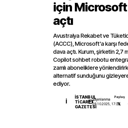
için Microsoft
açtı
Avustralya Rekabet ve Tüketi
(ACCC), Microsoft'a karşı f
dava açtı. Kurum, şirketin 2,7 
Copilot sohbet robotu entegr
zamlı aboneliklere yönlendirir
alternatif sunduğunu gizleyerek
ediyor.
İSTANBUL
Paylaş
Yayınlanma
İ
TICARET
28.10.2025, 17:39
GAZETESI