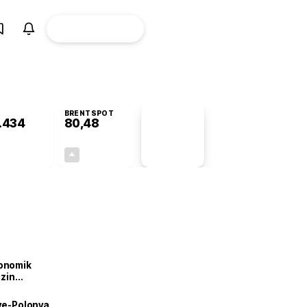
ÜYE
CANLI BORSA
Girişi
BRENTSPOT
.434
80,48
PİYASA
VERİLERİ
+0,06%
+1,99%
+0,00
1,57
onomik
izin
lendirdik
iye-Polonya