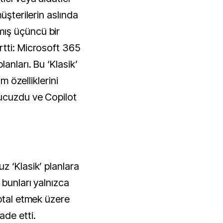
üşterilerin aslında
ış üçüncü bir
tti: Microsoft 365
anları. Bu ‘Klasik’
üm özelliklerini
ucuzdu ve Copilot
z ‘Klasik’ planlara
 bunları yalnızca
iptal etmek üzere
ade etti.