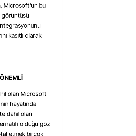
m, Microsoft'un bu
n görüntüsü
 entegrasyonunu
ını kasıtlı olarak
 ÖNEMLİ
il olan Microsoft
inin hayatında
te dahil olan
ternatifi olduğu göz
ptal etmek birçok