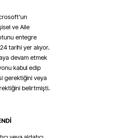
crosoft'un
isel ve Aile
botunu entegre
4 tarihi yer alıyor.
nmaya devam etmek
yonu kabul edip
 gerektiğini veya
ektiğini belirtmişti.
ENDİ
ıcı veya aldatıcı