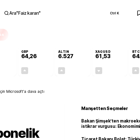
Ara
"
Faiz kararı
"
Ctrl K
RA
GBP
ALTIN
XAGUSD
BTC
64,26
6.527
61,53
64
+0,04%
+0,25%
+0,48%
-0,82%
0,02
0,16
31,01
-0,51
için Microsoft'a dava açtı
Manşetten Seçmeler
Bakan Şimşek’ten makroek
istikrar vurgusu: Ekonomim
bonelik
dayanıklılığını daha da güç
Ticaret Bakanı Bolat: Türk