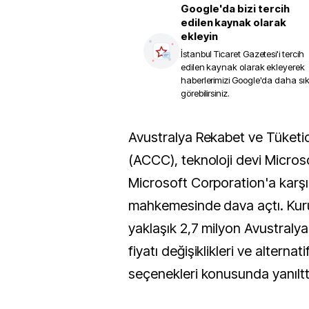
Google'da bizi tercih
edilen kaynak olarak
ekleyin
İstanbul Ticaret Gazetesi
'i tercih
edilen kaynak olarak ekleyerek
haberlerimizi Google'da daha sı
görebilirsiniz.
Avustralya Rekabet ve Tüketici Komisyonu
(ACCC), teknoloji devi Microso
Microsoft Corporation'a karşı
mahkemesinde dava açtı. Kuru
yaklaşık 2,7 milyon Avustralya
fiyatı değişiklikleri ve alternat
seçenekleri konusunda yanılttı