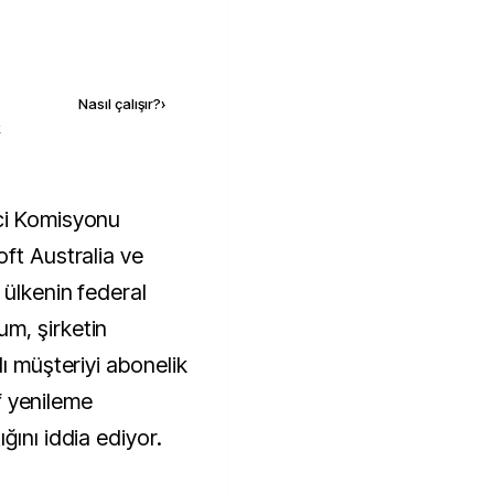
Kaynak ekle
Nasıl çalışır?
›
k
ft Australia ve
 ülkenin federal
m, şirketin
lı müşteriyi abonelik
if yenileme
ğını iddia ediyor.