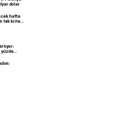
lyar dolar
ecek hafta
n tek kriter
artıyor:
ı yüzde
adım: