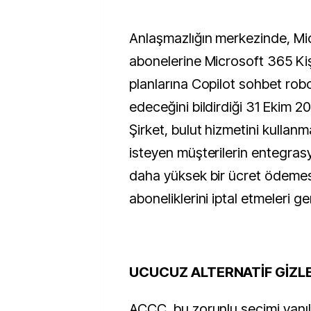
Anlaşmazlığın merkezinde, Mi
abonelerine Microsoft 365 Kiş
planlarına Copilot sohbet ro
edeceğini bildirdiği 31 Ekim 202
Şirket, bulut hizmetini kulla
isteyen müşterilerin entegras
daha yüksek bir ücret ödemesi
aboneliklerini iptal etmeleri ger
UCUCUZ ALTERNATİF GİZL
ACCC, bu zorunlu seçimi yanılt