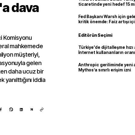
'a dava
ticaretinde yeni hedef 15 mi
Fed Başkanı Warsh için gel
kritik önemde: Faiz artışı içi
var
Editörün Seçimi
ci Komisyonu
ederal mahkemede
Türkiye'de dijitalleşme hızı 
İnternet kullananların oran
milyon müşteriyi,
92,3'e yükseldi
asyonuyla gelen
Anthropic geriliminde yeni 
Mythos’a sınırlı erişim izni
ken daha ucuz bir
 yanılttığını iddia
N