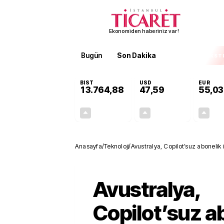
Ekonomiden haberiniz var!
Bugün
Son Dakika
Finans
EKST
BIST
USD
EUR
13.764,88
47,59
55,03
+0,45%
+0,06%
61,75
0,03
Anasayfa
/
Teknoloji
/
Avustralya, Copilot’suz abonelik 
Avustralya,
Copilot’suz a