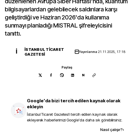
düzenlenen Avrupa Siber Haftası'nda, kuantum
bilgisayarlardan gelebilecek saldırılara karşı
geliştirdiği ve Haziran 2026'da kullanıma
sunmayı planladığı MISTRAL şifreleyicisini
tanıttı.
İSTANBUL TICARET
İ
Yayınlanma
21.11.2025, 17:18
GAZETESI
Paylaş
N
Google'da bizi tercih edilen kaynak olarak
ekleyin
İstanbul Ticaret Gazetesi
'i tercih edilen kaynak olarak
ekleyerek haberlerimizi Google'da daha sık görebilirsiniz.
Kaynak ekle
Nasıl çalışır?
›