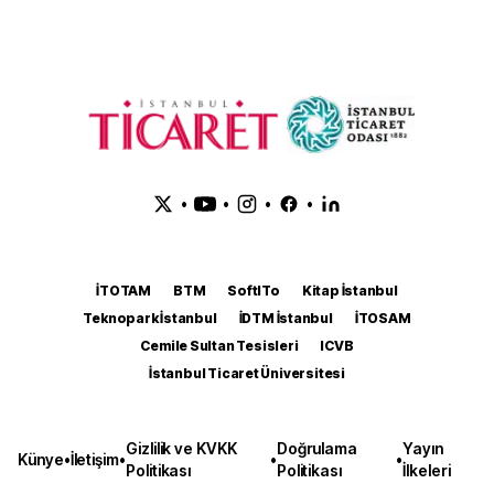
•
•
•
•
İTOTAM
BTM
SoftITo
Kitap İstanbul
Teknopark İstanbul
İDTM İstanbul
İTOSAM
Cemile Sultan Tesisleri
ICVB
İstanbul Ticaret Üniversitesi
Gizlilik ve KVKK
Doğrulama
Yayın
Künye
•
İletişim
•
•
•
Politikası
Politikası
İlkeleri