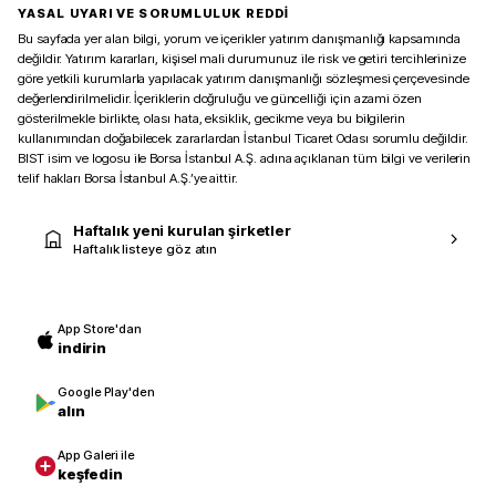
YASAL UYARI VE SORUMLULUK REDDİ
Bu sayfada yer alan bilgi, yorum ve içerikler yatırım danışmanlığı kapsamında
değildir. Yatırım kararları, kişisel mali durumunuz ile risk ve getiri tercihlerinize
göre yetkili kurumlarla yapılacak yatırım danışmanlığı sözleşmesi çerçevesinde
değerlendirilmelidir. İçeriklerin doğruluğu ve güncelliği için azami özen
gösterilmekle birlikte, olası hata, eksiklik, gecikme veya bu bilgilerin
kullanımından doğabilecek zararlardan İstanbul Ticaret Odası sorumlu değildir.
BIST isim ve logosu ile Borsa İstanbul A.Ş. adına açıklanan tüm bilgi ve verilerin
telif hakları Borsa İstanbul A.Ş.’ye aittir.
Haftalık yeni kurulan şirketler
Haftalık listeye göz atın
App Store'dan
indirin
Google Play'den
alın
App Galeri ile
keşfedin