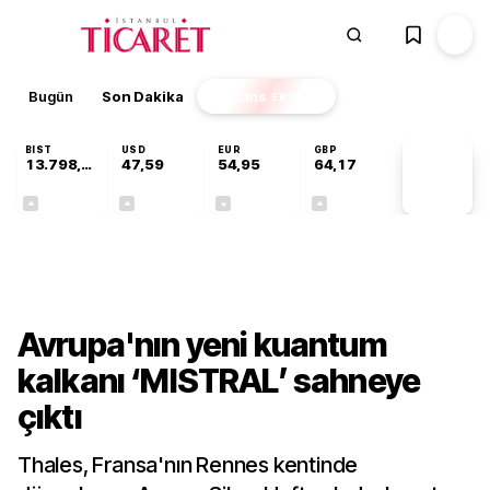
Bugün
Son Dakika
Finans
EKSTRA
BIST
USD
EUR
GBP
13.798,82
47,59
54,95
64,17
PİYASA
VERİLERİ
+0,70%
+0,05%
-0,11%
+0,12%
Teknoloji
Avrupa'nın yeni kuantum
kalkanı ‘MISTRAL’ sahneye
çıktı
Thales, Fransa'nın Rennes kentinde