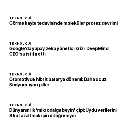
TEKNOLOJI
Görme kaybı tedavisinde moleküler protez devrimi
TEKNOLOJI
Google’da yapay zeka yönetici krizi: DeepMind
CEO'su istifa etti
TEKNOLOJI
Otomotivde hibrit batarya dönemi: Daha ucuz
Sodyum-iyon piller
TEKNOLOJI
Dünyanın ilk 'mikrodalga beyin' çipi: Uydu verilerini
8 kat azaltmak için dil öğreniyor