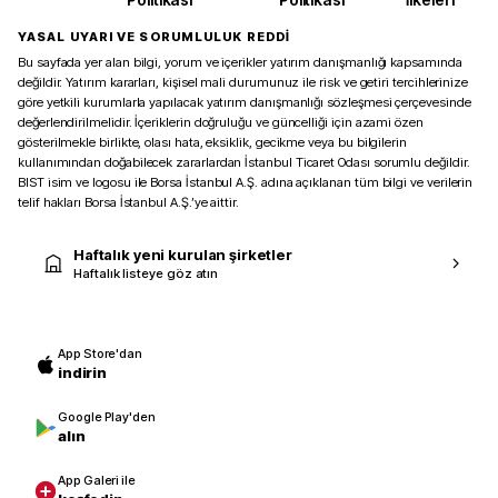
YASAL UYARI VE SORUMLULUK REDDİ
Bu sayfada yer alan bilgi, yorum ve içerikler yatırım danışmanlığı kapsamında
değildir. Yatırım kararları, kişisel mali durumunuz ile risk ve getiri tercihlerinize
göre yetkili kurumlarla yapılacak yatırım danışmanlığı sözleşmesi çerçevesinde
değerlendirilmelidir. İçeriklerin doğruluğu ve güncelliği için azami özen
gösterilmekle birlikte, olası hata, eksiklik, gecikme veya bu bilgilerin
kullanımından doğabilecek zararlardan İstanbul Ticaret Odası sorumlu değildir.
BIST isim ve logosu ile Borsa İstanbul A.Ş. adına açıklanan tüm bilgi ve verilerin
telif hakları Borsa İstanbul A.Ş.’ye aittir.
Haftalık yeni kurulan şirketler
Haftalık listeye göz atın
App Store'dan
indirin
Google Play'den
alın
App Galeri ile