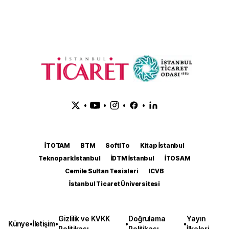
•
•
•
•
İTOTAM
BTM
SoftITo
Kitap İstanbul
Teknopark İstanbul
İDTM İstanbul
İTOSAM
Cemile Sultan Tesisleri
ICVB
İstanbul Ticaret Üniversitesi
Gizlilik ve KVKK
Doğrulama
Yayın
Künye
•
İletişim
•
•
•
Politikası
Politikası
İlkeleri