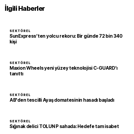
İlgili Haberler
SEKTÖREL
SunExpress’ten yolcu rekoru: Bir günde 72 bin 340
kişi
SEKTÖREL
Maxion Wheels yeni yüzey teknolojisi C-GUARD’ı
tanıttı
SEKTÖREL
AB'den tescilli Ayaş domatesinin hasadı başladı
SEKTÖREL
Sığınak delici TOLUN P sahada: Hedefe tam isabet