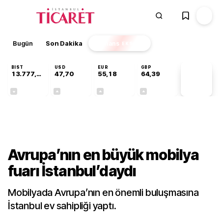
Bugün
Son Dakika
Finans
EKSTRA
BIST
USD
EUR
GBP
13.777,39
47,70
55,18
64,39
PİYASA
VERİLERİ
-0,16%
+0,17%
+0,30%
+0,34%
Sektörel
Avrupa’nın en büyük mobilya
fuarı İstanbul’daydı
Mobilyada Avrupa’nın en önemli buluşmasına
İstanbul ev sahipliği yaptı.