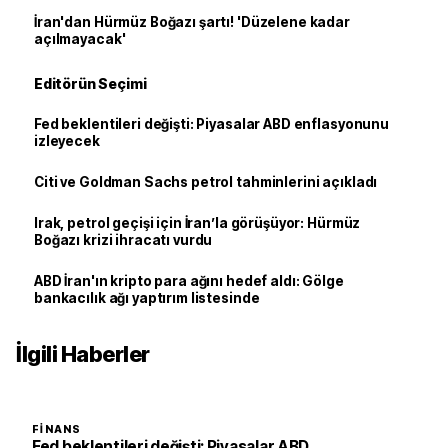
İran'dan Hürmüz Boğazı şartı! 'Düzelene kadar
açılmayacak'
Editörün Seçimi
Fed beklentileri değişti: Piyasalar ABD enflasyonunu
izleyecek
Citi ve Goldman Sachs petrol tahminlerini açıkladı
Irak, petrol geçişi için İran’la görüşüyor: Hürmüz
Boğazı krizi ihracatı vurdu
ABD İran'ın kripto para ağını hedef aldı: Gölge
bankacılık ağı yaptırım listesinde
İlgili Haberler
FINANS
Fed beklentileri değişti: Piyasalar ABD