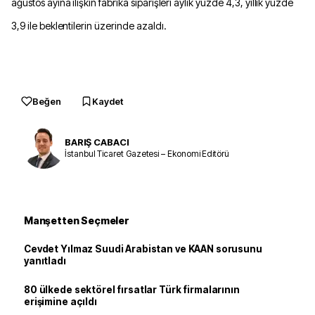
ağustos ayına ilişkin fabrika siparişleri aylık yüzde 4,3, yıllık yüzde
3,9 ile beklentilerin üzerinde azaldı.
Beğen
Kaydet
BARIŞ CABACI
İstanbul Ticaret Gazetesi – Ekonomi Editörü
Manşetten Seçmeler
Cevdet Yılmaz Suudi Arabistan ve KAAN sorusunu
yanıtladı
80 ülkede sektörel fırsatlar Türk firmalarının
erişimine açıldı