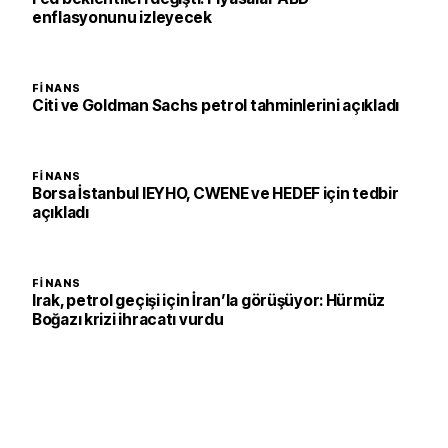
enflasyonunu izleyecek
FINANS
Citi ve Goldman Sachs petrol tahminlerini açıkladı
FINANS
Borsa İstanbul IEYHO, CWENE ve HEDEF için tedbir
açıkladı
FINANS
Irak, petrol geçişi için İran’la görüşüyor: Hürmüz
Boğazı krizi ihracatı vurdu