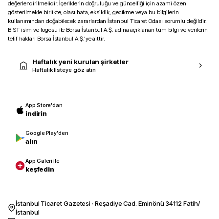
değerlendirilmelidir. İçeriklerin doğruluğu ve güncelliği için azami özen
gösterilmekle birlikte, olası hata, eksiklik, gecikme veya bu bilgilerin
kullanımından doğabilecek zararlardan İstanbul Ticaret Odası sorumlu değildir.
BIST isim ve logosu ile Borsa İstanbul A.Ş. adına açıklanan tüm bilgi ve verilerin
telif hakları Borsa İstanbul A.Ş.’ye aittir.
Haftalık yeni kurulan şirketler
Haftalık listeye göz atın
App Store'dan
indirin
Google Play'den
alın
App Galeri ile
keşfedin
İstanbul Ticaret Gazetesi · Reşadiye Cad. Eminönü 34112 Fatih/
İstanbul