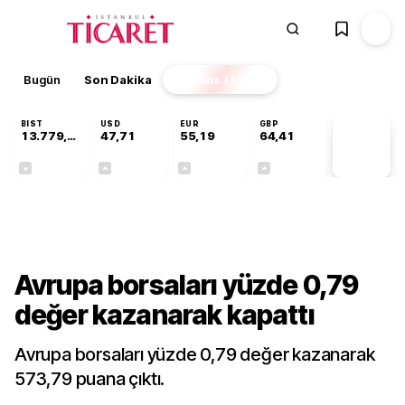
Bugün
Son Dakika
Finans
EKSTRA
BIST
USD
EUR
GBP
13.779,39
47,71
55,19
64,41
PİYASA
VERİLERİ
-0,14%
+0,18%
+0,32%
+0,38%
Finans
Avrupa borsaları yüzde 0,79
değer kazanarak kapattı
Avrupa borsaları yüzde 0,79 değer kazanarak
573,79 puana çıktı.