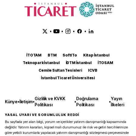
•
•
•
•
İTOTAM
BTM
SoftITo
Kitap İstanbul
Teknopark İstanbul
İDTM İstanbul
İTOSAM
Cemile Sultan Tesisleri
ICVB
İstanbul Ticaret Üniversitesi
Gizlilik ve KVKK
Doğrulama
Yayın
Künye
•
İletişim
•
•
•
Politikası
Politikası
İlkeleri
YASAL UYARI VE SORUMLULUK REDDİ
Bu sayfada yer alan bilgi, yorum ve içerikler yatırım danışmanlığı kapsamında
değildir. Yatırım kararları, kişisel mali durumunuz ile risk ve getiri tercihlerinize
göre yetkili kurumlarla yapılacak yatırım danışmanlığı sözleşmesi çerçevesinde