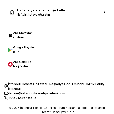
Haftalık yeni kurulan şirketler
Haftalık listeye göz atın
App Store'dan
indirin
Google Play'den
alın
App Galeri ile
keşfedin
İstanbul Ticaret Gazetesi · Reşadiye Cad. Eminönü 34112 Fatih/
İstanbul
iletisim@istanbulticaretgazetesi.com
+90 212 467 65 15
© 2026 İstanbul Ticaret Gazetesi · Tüm hakları saklıdır · Bir İstanbul
Ticaret Odası yayınıdır