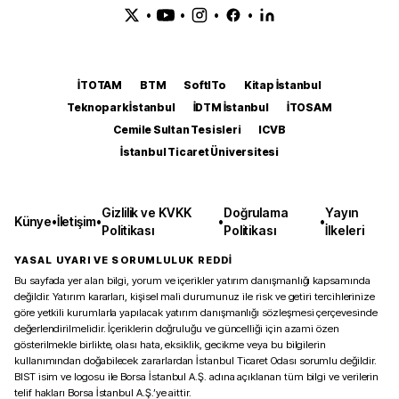
•
•
•
•
İTOTAM
BTM
SoftITo
Kitap İstanbul
Teknopark İstanbul
İDTM İstanbul
İTOSAM
Cemile Sultan Tesisleri
ICVB
İstanbul Ticaret Üniversitesi
Gizlilik ve KVKK
Doğrulama
Yayın
Künye
•
İletişim
•
•
•
Politikası
Politikası
İlkeleri
YASAL UYARI VE SORUMLULUK REDDİ
Bu sayfada yer alan bilgi, yorum ve içerikler yatırım danışmanlığı kapsamında
değildir. Yatırım kararları, kişisel mali durumunuz ile risk ve getiri tercihlerinize
göre yetkili kurumlarla yapılacak yatırım danışmanlığı sözleşmesi çerçevesinde
değerlendirilmelidir. İçeriklerin doğruluğu ve güncelliği için azami özen
gösterilmekle birlikte, olası hata, eksiklik, gecikme veya bu bilgilerin
kullanımından doğabilecek zararlardan İstanbul Ticaret Odası sorumlu değildir.
BIST isim ve logosu ile Borsa İstanbul A.Ş. adına açıklanan tüm bilgi ve verilerin
telif hakları Borsa İstanbul A.Ş.’ye aittir.