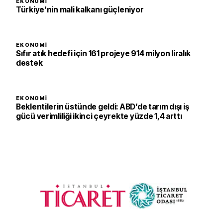
EKONOMI
Türkiye’nin mali kalkanı güçleniyor
EKONOMI
Sıfır atık hedefi için 161 projeye 914 milyon liralık
destek
EKONOMI
Beklentilerin üstünde geldi: ABD’de tarım dışı iş
gücü verimliliği ikinci çeyrekte yüzde 1,4 arttı