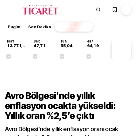
Bugün
Son Dakika
Finans
EKSTRA
BIST
USD
EUR
GBP
13.771,52
47,71
55,04
64,19
PİYASA
VERİLERİ
-0,20%
+0,17%
+0,04%
+0,03%
Ekonomi
Avro Bölgesi'nde yıllık
enflasyon ocakta yükseldi:
Yıllık oran %2,5’e çıktı
Avro Bölgesi'nde yıllık enflasyon oranı ocak