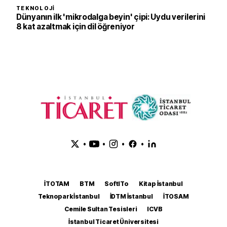
TEKNOLOJI
Dünyanın ilk 'mikrodalga beyin' çipi: Uydu verilerini
8 kat azaltmak için dil öğreniyor
•
•
•
•
İTOTAM
BTM
SoftITo
Kitap İstanbul
Teknopark İstanbul
İDTM İstanbul
İTOSAM
Cemile Sultan Tesisleri
ICVB
İstanbul Ticaret Üniversitesi