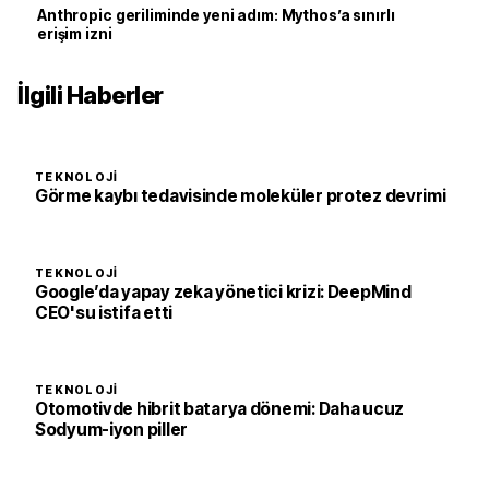
Anthropic geriliminde yeni adım: Mythos’a sınırlı
erişim izni
İlgili Haberler
TEKNOLOJI
Görme kaybı tedavisinde moleküler protez devrimi
TEKNOLOJI
Google’da yapay zeka yönetici krizi: DeepMind
CEO'su istifa etti
TEKNOLOJI
Otomotivde hibrit batarya dönemi: Daha ucuz
Sodyum-iyon piller