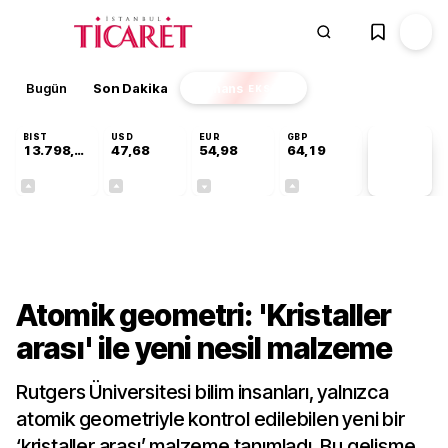
Bugün
Son Dakika
Finans
EKSTRA
BIST
USD
EUR
GBP
13.798,82
47,68
54,98
64,19
PİYASA
VERİLERİ
+0,70%
+0,11%
-0,06%
+0,03%
Teknoloji
Atomik geometri: 'Kristaller
arası' ile yeni nesil malzeme
Rutgers Üniversitesi bilim insanları, yalnızca
atomik geometriyle kontrol edilebilen yeni bir
‘kristaller arası’ malzeme tanımladı. Bu gelişme,