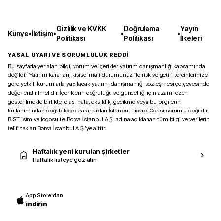
Gizlilik ve KVKK
Doğrulama
Yayın
Künye
•
İletişim
•
•
•
Politikası
Politikası
İlkeleri
YASAL UYARI VE SORUMLULUK REDDİ
Bu sayfada yer alan bilgi, yorum ve içerikler yatırım danışmanlığı kapsamında
değildir. Yatırım kararları, kişisel mali durumunuz ile risk ve getiri tercihlerinize
göre yetkili kurumlarla yapılacak yatırım danışmanlığı sözleşmesi çerçevesinde
değerlendirilmelidir. İçeriklerin doğruluğu ve güncelliği için azami özen
gösterilmekle birlikte, olası hata, eksiklik, gecikme veya bu bilgilerin
kullanımından doğabilecek zararlardan İstanbul Ticaret Odası sorumlu değildir.
BIST isim ve logosu ile Borsa İstanbul A.Ş. adına açıklanan tüm bilgi ve verilerin
telif hakları Borsa İstanbul A.Ş.’ye aittir.
Haftalık yeni kurulan şirketler
Haftalık listeye göz atın
App Store'dan
indirin