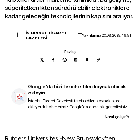
süperiletkenlikten sürdürülebilir elektroniklere
kadar geleceğin teknolojilerinin kapısını aralıyor.
İSTANBUL TICARET
İ
Yayınlanma
20.08.2025, 16:51
GAZETESI
Paylaş
N
Google'da bizi tercih edilen kaynak olarak
ekleyin
İstanbul Ticaret Gazetesi
'i tercih edilen kaynak olarak
ekleyerek haberlerimizi Google'da daha sık görebilirsiniz.
Kaynak ekle
Nasıl çalışır?
›
Rutgers Üniversitesi-New Brunswick’ten