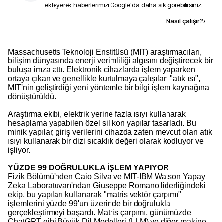
ekleyerek haberlerimizi Google'da daha sık görebilirsiniz.
Kaynak ekle
Nasıl çalışır?
›
Massachusetts Teknoloji Enstitüsü (MIT) araştırmacıları,
bilişim dünyasında enerji verimliliği algısını değiştirecek bir
buluşa imza attı. Elektronik cihazlarda işlem yaparken
ortaya çıkan ve genellikle kurtulmaya çalışılan "atık ısı",
MIT'nin geliştirdiği yeni yöntemle bir bilgi işlem kaynağına
dönüştürüldü.
Araştırma ekibi, elektrik yerine fazla ısıyı kullanarak
hesaplama yapabilen özel silikon yapılar tasarladı. Bu
minik yapılar, giriş verilerini cihazda zaten mevcut olan atık
ısıyı kullanarak bir dizi sıcaklık değeri olarak kodluyor ve
işliyor.
YÜZDE 99 DOĞRULUKLA İŞLEM YAPIYOR
Fizik Bölümü'nden Caio Silva ve MIT-IBM Watson Yapay
Zeka Laboratuvarı'ndan Giuseppe Romano liderliğindeki
ekip, bu yapıları kullanarak "matris vektör çarpımı"
işlemlerini yüzde 99'un üzerinde bir doğrulukla
gerçekleştirmeyi başardı. Matris çarpımı, günümüzde
ChatGPT gibi Büyük Dil Modelleri (LLM) ve diğer makine