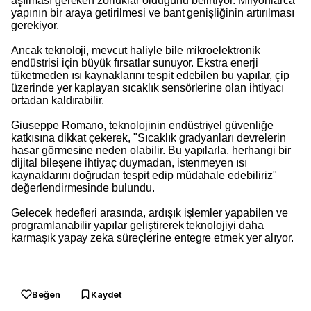
aşılması gereken zorluklar olduğunu belirtiyor. Milyonlarca
yapının bir araya getirilmesi ve bant genişliğinin artırılması
gerekiyor.
Ancak teknoloji, mevcut haliyle bile mikroelektronik
endüstrisi için büyük fırsatlar sunuyor. Ekstra enerji
tüketmeden ısı kaynaklarını tespit edebilen bu yapılar, çip
üzerinde yer kaplayan sıcaklık sensörlerine olan ihtiyacı
ortadan kaldırabilir.
Giuseppe Romano, teknolojinin endüstriyel güvenliğe
katkısına dikkat çekerek, "Sıcaklık gradyanları devrelerin
hasar görmesine neden olabilir. Bu yapılarla, herhangi bir
dijital bileşene ihtiyaç duymadan, istenmeyen ısı
kaynaklarını doğrudan tespit edip müdahale edebiliriz"
değerlendirmesinde bulundu.
Gelecek hedefleri arasında, ardışık işlemler yapabilen ve
programlanabilir yapılar geliştirerek teknolojiyi daha
karmaşık yapay zeka süreçlerine entegre etmek yer alıyor.
Beğen
Kaydet