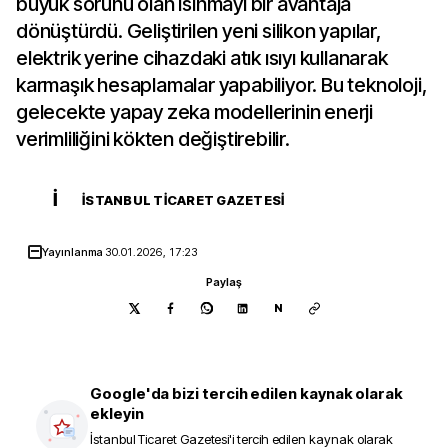
büyük sorunu olan ısınmayı bir avantaja
dönüştürdü. Geliştirilen yeni silikon yapılar,
elektrik yerine cihazdaki atık ısıyı kullanarak
karmaşık hesaplamalar yapabiliyor. Bu teknoloji,
gelecekte yapay zeka modellerinin enerji
verimliliğini kökten değiştirebilir.
İ
İSTANBUL TICARET GAZETESI
Yayınlanma
30.01.2026, 17:23
Paylaş
N
Google'da bizi tercih edilen kaynak olarak
ekleyin
İstanbul Ticaret Gazetesi
'i tercih edilen kaynak olarak