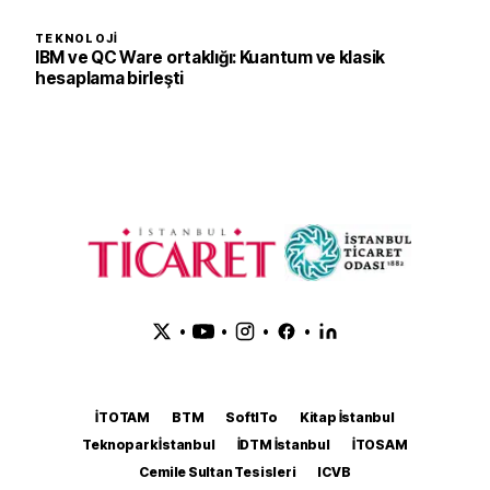
TEKNOLOJI
IBM ve QC Ware ortaklığı: Kuantum ve klasik
hesaplama birleşti
•
•
•
•
İTOTAM
BTM
SoftITo
Kitap İstanbul
Teknopark İstanbul
İDTM İstanbul
İTOSAM
Cemile Sultan Tesisleri
ICVB