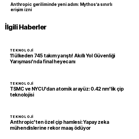
Anthropic geriliminde yeni adım: Mythos’a sınırlı
erişim izni
İlgili Haberler
TEKNOLOJI
11 ülkeden 745 takım yarıştı! Akıllı Yol Güvenliği
Yarışması'nda final heyecanı
TEKNOLOJI
TSMC ve NYCU'dan atomik arayüz: 0.42 nm'lik çip
teknolojisi
TEKNOLOJI
Anthropic'ten özel çip hamlesi: Yapay zeka
mühendislerine rekor maaş ödüyor