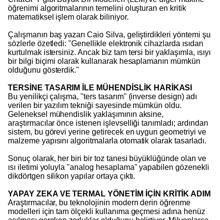
öğrenimi algoritmalarının temelini oluşturan en kritik
matematiksel işlem olarak biliniyor.
Çalışmanın baş yazarı Caio Silva, geliştirdikleri yöntemi şu
sözlerle özetledi: "Genellikle elektronik cihazlarda ısıdan
kurtulmak istersiniz. Ancak biz tam tersi bir yaklaşımla, ısıyı
bir bilgi biçimi olarak kullanarak hesaplamanın mümkün
olduğunu gösterdik."
TERSİNE TASARIM İLE MÜHENDİSLİK HARİKASI
Bu yenilikçi çalışma, "ters tasarım" (inverse design) adı
verilen bir yazılım tekniği sayesinde mümkün oldu.
Geleneksel mühendislik yaklaşımının aksine,
araştırmacılar önce istenen işlevselliği tanımladı; ardından
sistem, bu görevi yerine getirecek en uygun geometriyi ve
malzeme yapısını algoritmalarla otomatik olarak tasarladı.
Sonuç olarak, her biri bir toz tanesi büyüklüğünde olan ve
ısı iletimi yoluyla "analog hesaplama" yapabilen gözenekli
dikdörtgen silikon yapılar ortaya çıktı.
YAPAY ZEKA VE TERMAL YÖNETİM İÇİN KRİTİK ADIM
Araştırmacılar, bu teknolojinin modern derin öğrenme
modelleri için tam ölçekli kullanıma geçmesi adına henüz