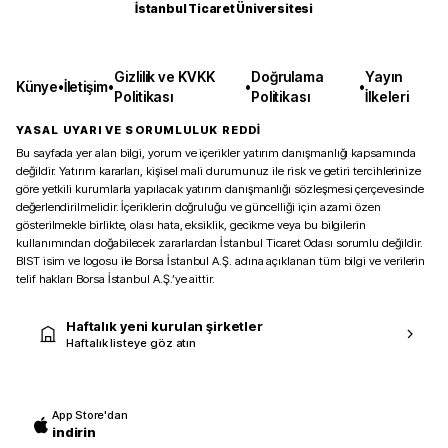
İstanbul Ticaret Üniversitesi
Gizlilik ve KVKK
Doğrulama
Yayın
Künye
•
İletişim
•
•
•
Politikası
Politikası
İlkeleri
YASAL UYARI VE SORUMLULUK REDDİ
Bu sayfada yer alan bilgi, yorum ve içerikler yatırım danışmanlığı kapsamında
değildir. Yatırım kararları, kişisel mali durumunuz ile risk ve getiri tercihlerinize
göre yetkili kurumlarla yapılacak yatırım danışmanlığı sözleşmesi çerçevesinde
değerlendirilmelidir. İçeriklerin doğruluğu ve güncelliği için azami özen
gösterilmekle birlikte, olası hata, eksiklik, gecikme veya bu bilgilerin
kullanımından doğabilecek zararlardan İstanbul Ticaret Odası sorumlu değildir.
BIST isim ve logosu ile Borsa İstanbul A.Ş. adına açıklanan tüm bilgi ve verilerin
telif hakları Borsa İstanbul A.Ş.’ye aittir.
Haftalık yeni kurulan şirketler
Haftalık listeye göz atın
App Store'dan
indirin