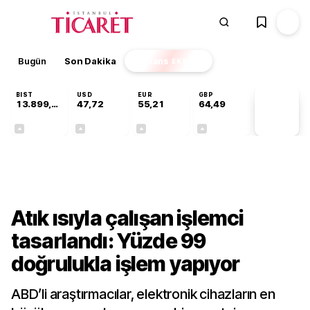
Bugün
Son Dakika
Finans
EKSTRA
BIST
USD
EUR
GBP
13.899,81
47,72
55,21
64,49
PİYASA
VERİLERİ
+0,87%
+0,01%
+0,05%
+0,12%
Teknoloji
Atık ısıyla çalışan işlemci
tasarlandı: Yüzde 99
doğrulukla işlem yapıyor
ABD’li araştırmacılar, elektronik cihazların en