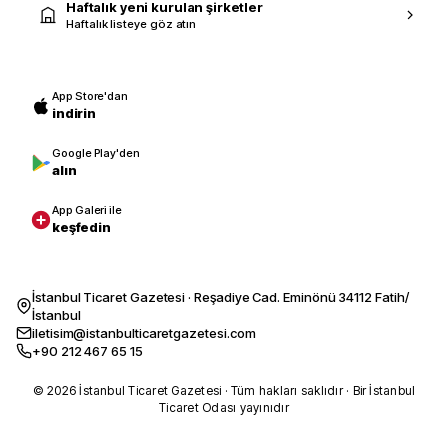
Haftalık yeni kurulan şirketler
Haftalık listeye göz atın
App Store'dan
indirin
Google Play'den
alın
App Galeri ile
keşfedin
İstanbul Ticaret Gazetesi · Reşadiye Cad. Eminönü 34112 Fatih/
İstanbul
iletisim@istanbulticaretgazetesi.com
+90 212 467 65 15
© 2026 İstanbul Ticaret Gazetesi · Tüm hakları saklıdır · Bir İstanbul
Ticaret Odası yayınıdır