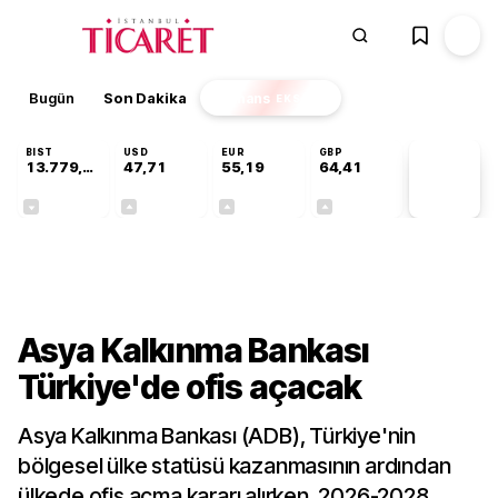
Bugün
Son Dakika
Finans
EKSTRA
BIST
USD
EUR
GBP
13.779,39
47,71
55,19
64,41
PİYASA
VERİLERİ
-0,14%
+0,18%
+0,32%
+0,38%
Dünya
Asya Kalkınma Bankası
Türkiye'de ofis açacak
Asya Kalkınma Bankası (ADB), Türkiye'nin
bölgesel ülke statüsü kazanmasının ardından
ülkede ofis açma kararı alırken, 2026-2028