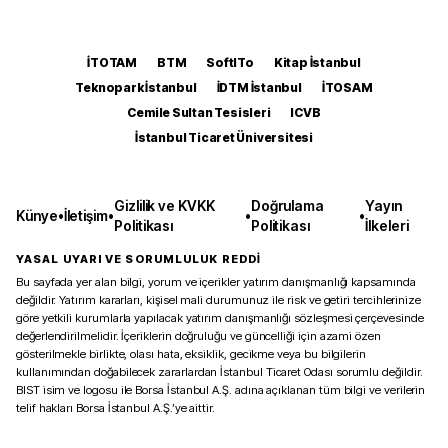
İTOTAM
BTM
SoftITo
Kitap İstanbul
Teknopark İstanbul
İDTM İstanbul
İTOSAM
Cemile Sultan Tesisleri
ICVB
İstanbul Ticaret Üniversitesi
Gizlilik ve KVKK
Doğrulama
Yayın
Künye
•
İletişim
•
•
•
Politikası
Politikası
İlkeleri
YASAL UYARI VE SORUMLULUK REDDİ
Bu sayfada yer alan bilgi, yorum ve içerikler yatırım danışmanlığı kapsamında
değildir. Yatırım kararları, kişisel mali durumunuz ile risk ve getiri tercihlerinize
göre yetkili kurumlarla yapılacak yatırım danışmanlığı sözleşmesi çerçevesinde
değerlendirilmelidir. İçeriklerin doğruluğu ve güncelliği için azami özen
gösterilmekle birlikte, olası hata, eksiklik, gecikme veya bu bilgilerin
kullanımından doğabilecek zararlardan İstanbul Ticaret Odası sorumlu değildir.
BIST isim ve logosu ile Borsa İstanbul A.Ş. adına açıklanan tüm bilgi ve verilerin
telif hakları Borsa İstanbul A.Ş.’ye aittir.